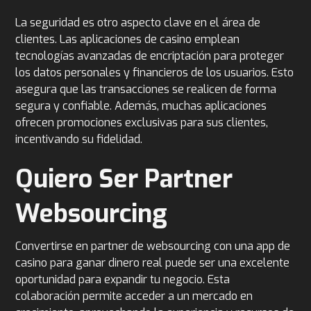
La seguridad es otro aspecto clave en el área de
clientes. Las aplicaciones de casino emplean
tecnologías avanzadas de encriptación para proteger
los datos personales y financieros de los usuarios. Esto
asegura que las transacciones se realicen de forma
segura y confiable. Además, muchas aplicaciones
ofrecen promociones exclusivas para sus clientes,
incentivando su fidelidad.
Quiero Ser Partner
Websourcing
Convertirse en partner de websourcing con una app de
casino para ganar dinero real puede ser una excelente
oportunidad para expandir tu negocio. Esta
colaboración permite acceder a un mercado en