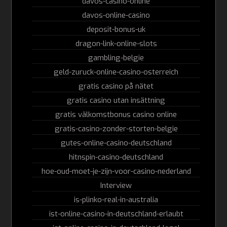
davos-casino-online
davos-online-casino
deposit-bonus-uk
dragon-link-online-slots
gambling-belgie
geld-zuruck-online-casino-osterreich
gratis casino på nätet
gratis casino utan insättning
gratis välkomstbonus casino online
gratis-casino-zonder-storten-belgie
gutes-online-casino-deutschland
hitnspin-casino-deutschland
hoe-oud-moet-je-zijn-voor-casino-nederland
Interview
is-plinko-real-in-australia
ist-online-casino-in-deutschland-erlaubt