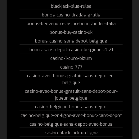
blackjack-plus-rules
bonos-casino-tiradas-gratis
bonus-benvenuto-casino-bonusfinder-italia
bonus-buy-casino-uk
bonus-casino-sans-depot-belgique
bonus-sans-depot-casino-belgique-2021
casino-1-euro-bizum
casino-777
casino-avec-bonus-gratuit-sans-depot-en-
belgique
casino-avec-bonus-gratuit-sans-depot-pour-
joueur-belgique
casino-belgique-bonus-sans-depot
casino-belgique-en-ligne-avec-bonus-sans-depot
casino-belgique-sans-depot-avec-bonus
casino-black-jack-en-ligne