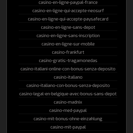
casino-en-ligne-paypal-france
casino-en-ligne-qui-accepte-neosurf
casino-en-ligne-qui-accepte-paysafecard
casino-en-ligne-sans-depot
casino-en-ligne-sans-inscription
casino-en-ligne-sur-mobile
casino-frankfurt
casino-gratis:-tragamonedas
casino-italiani-online-con-bonus-senza-deposito
casinò-italiano
casino-italiano-con-bonus-senza-deposito
casino-legal-en-belgique-avec-bonus-sans-depot
casino-madnix
casino-med-paypal
casino-mit-bonus-ohne-einzahlung
casino-mit-paypal