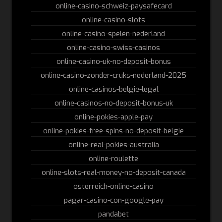
online-casino-schweiz-paysafecard
online-casino-slots
online-casino-spelen-nederland
online-casino-swiss-casinos
online-casino-uk-no-deposit-bonus
online-casino-zonder-cruks-nederland-2025
online-casinos-belgie-legal
online-casinos-no-deposit-bonus-uk
online-pokies-apple-pay
online-pokies-free-spins-no-deposit-belgie
online-real-pokies-australia
online-roulette
online-slots-real-money-no-deposit-canada
osterreich-online-casino
pagar-casino-con-google-pay
pandabet