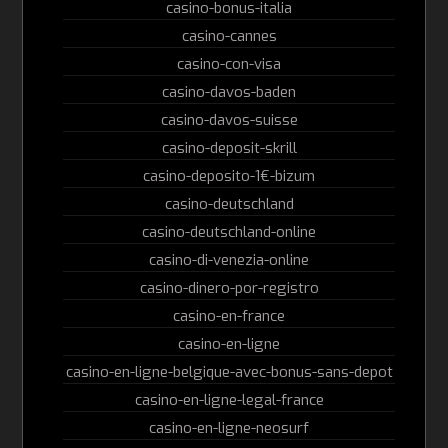
casino-bonus-italia
casino-cannes
casino-con-visa
casino-davos-baden
casino-davos-suisse
casino-deposit-skrill
casino-deposito-1€-bizum
casino-deutschland
casino-deutschland-online
casino-di-venezia-online
casino-dinero-por-registro
casino-en-france
casino-en-ligne
casino-en-ligne-belgique-avec-bonus-sans-depot
casino-en-ligne-legal-france
casino-en-ligne-neosurf