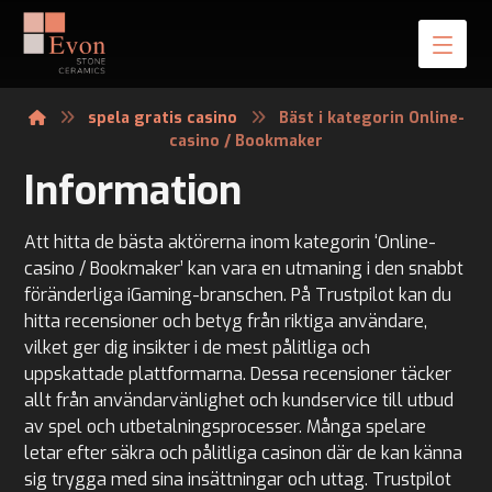
spela gratis casino
Bäst i kategorin Online-
casino / Bookmaker
Information
Att hitta de bästa aktörerna inom kategorin ‘Online-
casino / Bookmaker’ kan vara en utmaning i den snabbt
föränderliga iGaming-branschen. På Trustpilot kan du
hitta recensioner och betyg från riktiga användare,
vilket ger dig insikter i de mest pålitliga och
uppskattade plattformarna. Dessa recensioner täcker
allt från användarvänlighet och kundservice till utbud
av spel och utbetalningsprocesser. Många spelare
letar efter säkra och pålitliga casinon där de kan känna
sig trygga med sina insättningar och uttag. Trustpilot