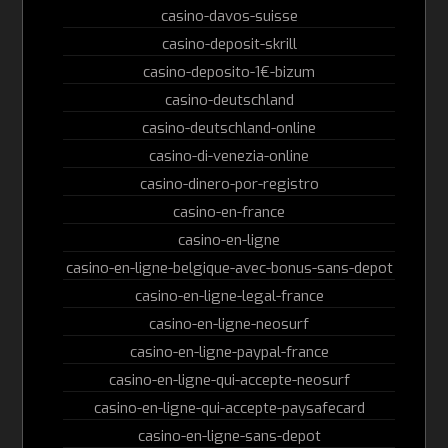
casino-davos-suisse
casino-deposit-skrill
casino-deposito-1€-bizum
casino-deutschland
casino-deutschland-online
casino-di-venezia-online
casino-dinero-por-registro
casino-en-france
casino-en-ligne
casino-en-ligne-belgique-avec-bonus-sans-depot
casino-en-ligne-legal-france
casino-en-ligne-neosurf
casino-en-ligne-paypal-france
casino-en-ligne-qui-accepte-neosurf
casino-en-ligne-qui-accepte-paysafecard
casino-en-ligne-sans-depot