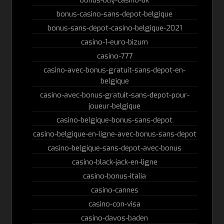
bonus-buy-casino-uk
bonus-casino-sans-depot-belgique
bonus-sans-depot-casino-belgique-2021
casino-1-euro-bizum
casino-777
casino-avec-bonus-gratuit-sans-depot-en-
belgique
casino-avec-bonus-gratuit-sans-depot-pour-
joueur-belgique
casino-belgique-bonus-sans-depot
casino-belgique-en-ligne-avec-bonus-sans-depot
casino-belgique-sans-depot-avec-bonus
casino-black-jack-en-ligne
casino-bonus-italia
casino-cannes
casino-con-visa
casino-davos-baden