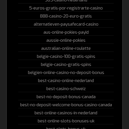
365-casino-nederland
5-euros-gratis-por-registrarte-casino
888-casino-20-euro-gratis
alternatieven-paysafecard-casino
aus-online-pokies-payid
aussie-online-pokies
australian-online-roulette
belgie-casino-100-gratis-spins
belgie-casino-gratis-spins
belgien-online-casino-no-deposit-bonus
best-casino-online-nederland
best-casino-schweiz
best-no-deposit-bonus-canada
best-no-deposit-welcome-bonus-casino-canada
best-online-casinos-in-nederland
best-online-slots-bonuses-uk