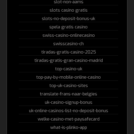
slot-non-aams
slots casino gratis
slots-no-deposit-bonus-uk
spela gratis casino
swiss-casino-onlinecasino
swisscasino-ch
tiradas-gratis-casino-2025
tiradas-gratis-gran-casino-madrid
top-casino-uk
top-pay-by-mobile-online-casino
top-uk-casino-sites
translate-frans-naar-belgies
uk-casino-signup-bonus
uk-online-casinos-list-no-deposit-bonus
welke-casino-met-paysafecard
what-is-plinko-app