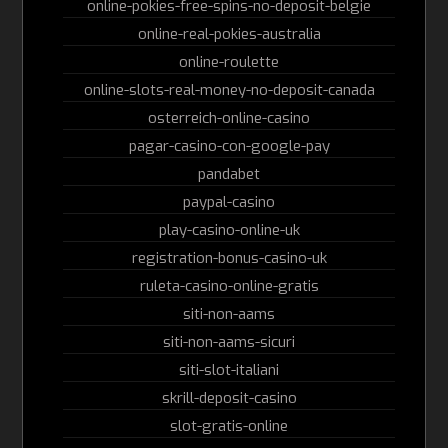
online-pokies-free-spins-no-deposit-belgie
online-real-pokies-australia
online-roulette
online-slots-real-money-no-deposit-canada
osterreich-online-casino
pagar-casino-con-google-pay
pandabet
paypal-casino
play-casino-online-uk
registration-bonus-casino-uk
ruleta-casino-online-gratis
siti-non-aams
siti-non-aams-sicuri
siti-slot-italiani
skrill-deposit-casino
slot-gratis-online