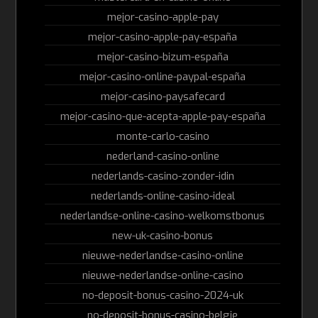
mejor-casino-apple-pay
mejor-casino-apple-pay-españa
mejor-casino-bizum-españa
mejor-casino-online-paypal-españa
mejor-casino-paysafecard
mejor-casino-que-acepta-apple-pay-españa
monte-carlo-casino
nederland-casino-online
nederlands-casino-zonder-idin
nederlands-online-casino-ideal
nederlandse-online-casino-welkomstbonus
new-uk-casino-bonus
nieuwe-nederlandse-casino-online
nieuwe-nederlandse-online-casino
no-deposit-bonus-casino-2024-uk
no-deposit-bonus-casino-belgie