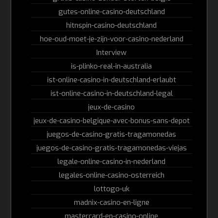
gutes-online-casino-deutschland
hitnspin-casino-deutschland
hoe-oud-moet-je-zijn-voor-casino-nederland
Interview
is-plinko-real-in-australia
ist-online-casino-in-deutschland-erlaubt
ist-online-casino-in-deutschland-legal
jeux-de-casino
jeux-de-casino-belgique-avec-bonus-sans-depot
juegos-de-casino-gratis-tragamonedas
juegos-de-casino-gratis-tragamonedas-viejas
legale-online-casino-in-nederland
legales-online-casino-osterreich
lottogo-uk
madnix-casino-en-ligne
mastercard-en-casino-online