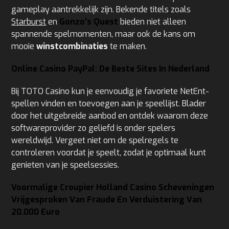
gameplay aantrekkelijk zijn. Bekende titels zoals
Starburst
en
Gonzo’s Quest
bieden niet alleen
spannende spelmomenten, maar ook de kans om
mooie
winstcombinaties
te maken.
Online Casino PayPal: De Beste Sites In Nederland
Bij TOTO Casino kun je eenvoudig je favoriete NetEnt-
spellen vinden en toevoegen aan je speellijst. Blader
door het uitgebreide aanbod en ontdek waarom deze
softwareprovider
zo geliefd is onder spelers
wereldwijd. Vergeet niet om de spelregels te
controleren voordat je speelt, zodat je optimaal kunt
genieten van je speelsessies.
Voormalige Croupier Holland Casino Scheveningen
Vrijgesproken Van Fraude En Verduistering Van
20.000 Euro