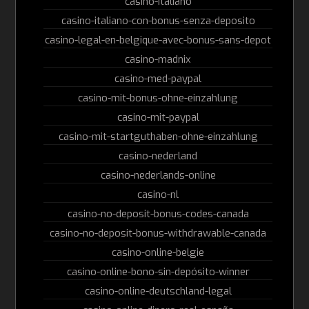
casinò-italiano
casino-italiano-con-bonus-senza-deposito
casino-legal-en-belgique-avec-bonus-sans-depot
casino-madnix
casino-med-paypal
casino-mit-bonus-ohne-einzahlung
casino-mit-paypal
casino-mit-startguthaben-ohne-einzahlung
casino-nederland
casino-nederlands-online
casino-nl
casino-no-deposit-bonus-codes-canada
casino-no-deposit-bonus-withdrawable-canada
casino-online-belgie
casino-online-bono-sin-depósito-winner
casino-online-deutschland-legal