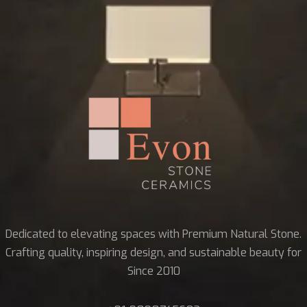
Dedicated to elevating spaces with Premium Natural Stone.
Crafting quality, inspiring design, and sustainable beauty for
Since 2010