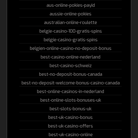
aus-online-pokies-payid
aussie-online-pokies
australian-online-roulette
belgie-casino-100-gratis-spins
belgie-casino-gratis-spins
belgien-online-casino-no-deposit-bonus
best-casino-online-nederland
best-casino-schweiz
best-no-deposit-bonus-canada
best-no-deposit-welcome-bonus-casino-canada
best-online-casinos-in-nederland
best-online-slots-bonuses-uk
best-slots-bonus-uk
best-uk-casino-bonus
best-uk-casino-offers
best-uk-casino-online