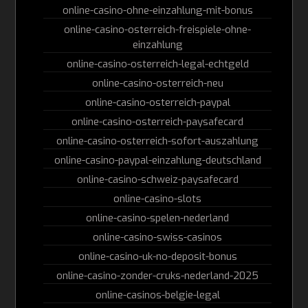
online-casino-ohne-einzahlung-mit-bonus
online-casino-osterreich-freispiele-ohne-
einzahlung
online-casino-osterreich-legal-echtgeld
online-casino-osterreich-neu
online-casino-osterreich-paypal
online-casino-osterreich-paysafecard
online-casino-osterreich-sofort-auszahlung
online-casino-paypal-einzahlung-deutschland
online-casino-schweiz-paysafecard
online-casino-slots
online-casino-spelen-nederland
online-casino-swiss-casinos
online-casino-uk-no-deposit-bonus
online-casino-zonder-cruks-nederland-2025
online-casinos-belgie-legal