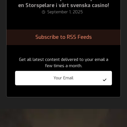
en Storspelare i vårt svenska casino!
September 1, 2025
Subscribe to RSS Feeds
Get all latest content delivered to your email a
few times a month.