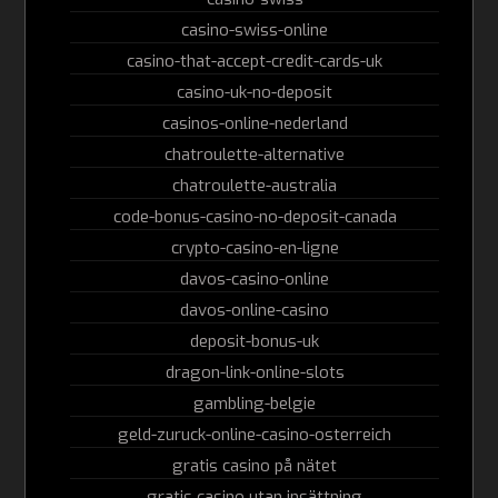
casino-swiss-online
casino-that-accept-credit-cards-uk
casino-uk-no-deposit
casinos-online-nederland
chatroulette-alternative
chatroulette-australia
code-bonus-casino-no-deposit-canada
crypto-casino-en-ligne
davos-casino-online
davos-online-casino
deposit-bonus-uk
dragon-link-online-slots
gambling-belgie
geld-zuruck-online-casino-osterreich
gratis casino på nätet
gratis casino utan insättning