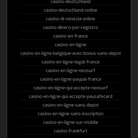
casino-deutschland
casino-deutschland-online
casino-di-venezia-online
casino-dinero-por-registro
casino-en-france
casino-en-ligne
casino-en-ligne-belgique-avec-bonus-sans-depot
casino-en-ligne-legal-france
casino-en-ligne-neosurf
casino-en-ligne-paypal-france
casino-en-ligne-qui-accepte-neosurf
casino-en-ligne-qui-accepte-paysafecard
casino-en-ligne-sans-depot
casino-en-ligne-sans-inscription
casino-en-ligne-sur-mobile
casino-frankfurt