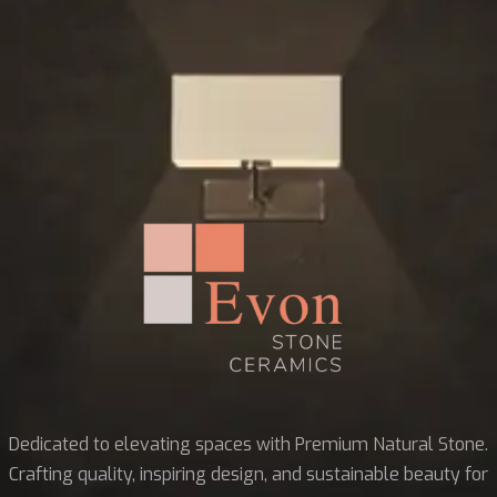
Dedicated to elevating spaces with Premium Natural Stone.
Crafting quality, inspiring design, and sustainable beauty for