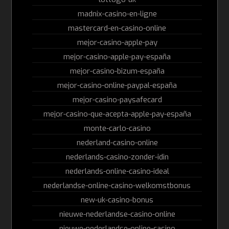
madnix-casino-en-ligne
mastercard-en-casino-online
mejor-casino-apple-pay
mejor-casino-apple-pay-españa
mejor-casino-bizum-españa
mejor-casino-online-paypal-españa
mejor-casino-paysafecard
mejor-casino-que-acepta-apple-pay-españa
monte-carlo-casino
nederland-casino-online
nederlands-casino-zonder-idin
nederlands-online-casino-ideal
nederlandse-online-casino-welkomstbonus
new-uk-casino-bonus
nieuwe-nederlandse-casino-online
nieuwe-nederlandse-online-casino