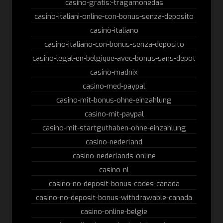
casino-gratis:-tragamonedas
casino-italiani-online-con-bonus-senza-deposito
casinò-italiano
casino-italiano-con-bonus-senza-deposito
casino-legal-en-belgique-avec-bonus-sans-depot
casino-madnix
casino-med-paypal
casino-mit-bonus-ohne-einzahlung
casino-mit-paypal
casino-mit-startguthaben-ohne-einzahlung
casino-nederland
casino-nederlands-online
casino-nl
casino-no-deposit-bonus-codes-canada
casino-no-deposit-bonus-withdrawable-canada
casino-online-belgie