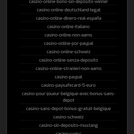
casino-online-bono-sin-depósito-winner
casino-online-deutschland-legal
casino-online-dinero-real-españa
casino-online-italiano
casino-online-non-aams
casino-online-por-paypal
casino-online-schweiz
casino-online-senza-deposito
casino-online-stranieri-non-aams
casino-paypal
casino-paysafecard-5-euro
casino-pour-joueur-belgique-avec-bonus-sans-
depot
casino-sans-depot-bonus-gratuit-belgique
casino-schweiz
casino-sin-depósito-mustang
casino-swiss