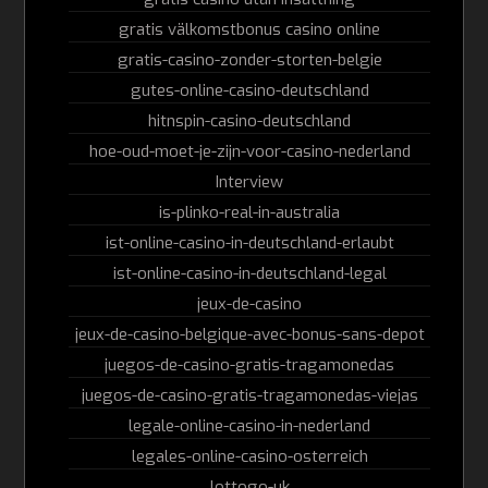
gratis välkomstbonus casino online
gratis-casino-zonder-storten-belgie
gutes-online-casino-deutschland
hitnspin-casino-deutschland
hoe-oud-moet-je-zijn-voor-casino-nederland
Interview
is-plinko-real-in-australia
ist-online-casino-in-deutschland-erlaubt
ist-online-casino-in-deutschland-legal
jeux-de-casino
jeux-de-casino-belgique-avec-bonus-sans-depot
juegos-de-casino-gratis-tragamonedas
juegos-de-casino-gratis-tragamonedas-viejas
legale-online-casino-in-nederland
legales-online-casino-osterreich
lottogo-uk