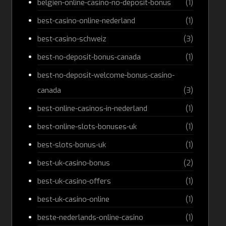
belgien-online-casino-no-deposit-bonus
(1)
best-casino-online-nederland
(1)
best-casino-schweiz
(3)
best-no-deposit-bonus-canada
(1)
best-no-deposit-welcome-bonus-casino-
canada
(3)
best-online-casinos-in-nederland
(1)
best-online-slots-bonuses-uk
(1)
best-slots-bonus-uk
(1)
best-uk-casino-bonus
(2)
best-uk-casino-offers
(1)
best-uk-casino-online
(1)
beste-nederlands-online-casino
(1)