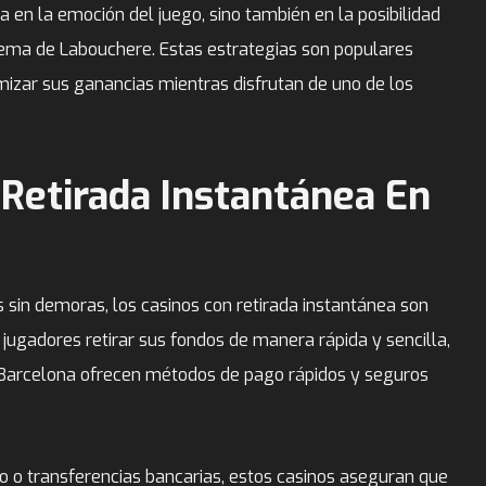
a en la emoción del juego, sino también en la posibilidad
tema de Labouchere. Estas estrategias son populares
zar sus ganancias mientras disfrutan de uno de los
Retirada Instantánea En
 sin demoras, los casinos con retirada instantánea son
 jugadores retirar sus fondos de manera rápida y sencilla,
 Barcelona ofrecen métodos de pago rápidos y seguros
ito o transferencias bancarias, estos casinos aseguran que