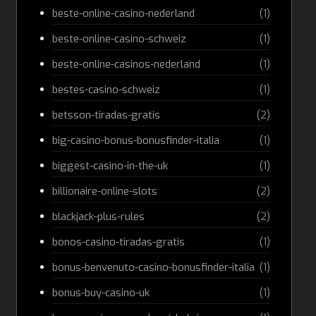
beste-online-casino-nederland
(1)
beste-online-casino-schweiz
(1)
beste-online-casinos-nederland
(1)
bestes-casino-schweiz
(1)
betsson-tiradas-gratis
(2)
big-casino-bonus-bonusfinder-italia
(1)
biggest-casino-in-the-uk
(1)
billionaire-online-slots
(2)
blackjack-plus-rules
(2)
bonos-casino-tiradas-gratis
(1)
bonus-benvenuto-casino-bonusfinder-italia
(1)
bonus-buy-casino-uk
(1)