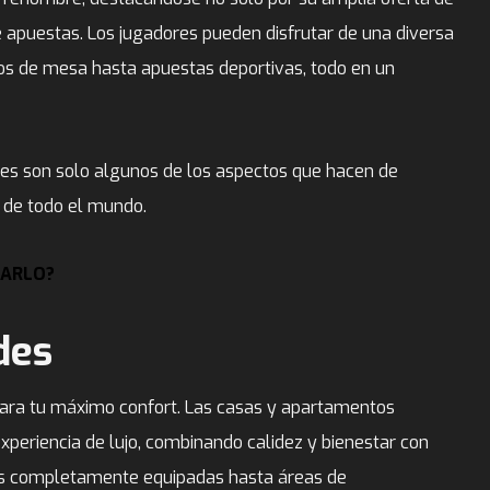
e apuestas. Los jugadores pueden disfrutar de una diversa
s de mesa hasta apuestas deportivas, todo en un
iones son solo algunos de los aspectos que hacen de
 de todo el mundo.
TARLO?
des
ara tu máximo confort. Las casas y apartamentos
xperiencia de lujo, combinando calidez y bienestar con
as completamente equipadas hasta áreas de