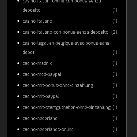
casino-italiani-online-con-bonus-senza-
deposito
(1)
casinò-italiano
(1)
casino-italiano-con-bonus-senza-deposito
(2)
casino-legal-en-belgique-avec-bonus-sans-
depot
(1)
casino-madnix
(1)
casino-med-paypal
(1)
casino-mit-bonus-ohne-einzahlung
(1)
casino-mit-paypal
(1)
casino-mit-startguthaben-ohne-einzahlung
(1)
casino-nederland
(1)
casino-nederlands-online
(1)