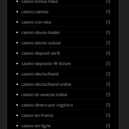
casino-bonus-italia
(1)
casino-cannes
(1)
casino-con-visa
(1)
casino-davos-baden
(1)
casino-davos-suisse
(1)
casino-deposit-skrill
(1)
casino-deposito-1€-bizum
(1)
casino-deutschland
(1)
casino-deutschland-online
(1)
casino-di-venezia-online
(1)
casino-dinero-por-registro
(1)
casino-en-france
(1)
casino-en-ligne
(1)