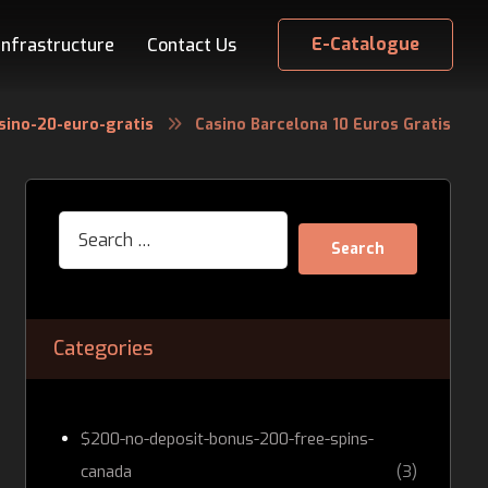
E-Catalogue
Infrastructure
Contact Us
sino-20-euro-gratis
Casino Barcelona 10 Euros Gratis
Search
Categories
$200-no-deposit-bonus-200-free-spins-
canada
(3)