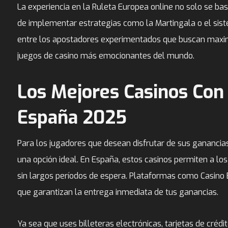
La experiencia en la Ruleta Europea online no solo se bas
de implementar estrategias como la Martingala o el sis
entre los apostadores experimentados que buscan maximi
juegos de casino más emocionantes del mundo.
Los Mejores Casinos Con 
España 2025
Para los jugadores que desean disfrutar de sus ganancias
una opción ideal. En España, estos casinos permiten a los
sin largos períodos de espera. Plataformas como Casino
que garantizan la entrega inmediata de tus ganancias.
Ya sea que uses billeteras electrónicas, tarjetas de créd