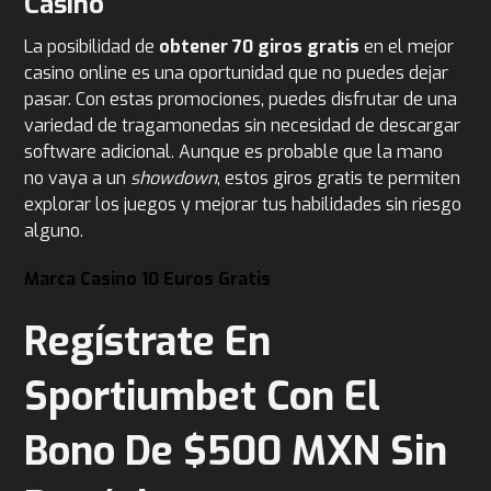
Casino
La posibilidad de
obtener 70 giros gratis
en el mejor
casino online es una oportunidad que no puedes dejar
pasar. Con estas promociones, puedes disfrutar de una
variedad de tragamonedas sin necesidad de descargar
software adicional. Aunque es probable que la mano
no vaya a un
showdown
, estos giros gratis te permiten
explorar los juegos y mejorar tus habilidades sin riesgo
alguno.
Marca Casino 10 Euros Gratis
Regístrate En
Sportiumbet Con El
Bono De $500 MXN Sin