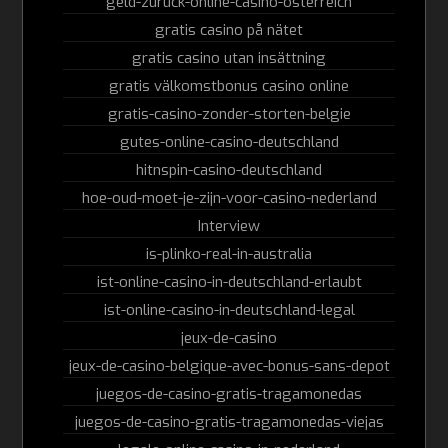
geld-zuruck-online-casino-osterreich
gratis casino på nätet
gratis casino utan insättning
gratis välkomstbonus casino online
gratis-casino-zonder-storten-belgie
gutes-online-casino-deutschland
hitnspin-casino-deutschland
hoe-oud-moet-je-zijn-voor-casino-nederland
Interview
is-plinko-real-in-australia
ist-online-casino-in-deutschland-erlaubt
ist-online-casino-in-deutschland-legal
jeux-de-casino
jeux-de-casino-belgique-avec-bonus-sans-depot
juegos-de-casino-gratis-tragamonedas
juegos-de-casino-gratis-tragamonedas-viejas