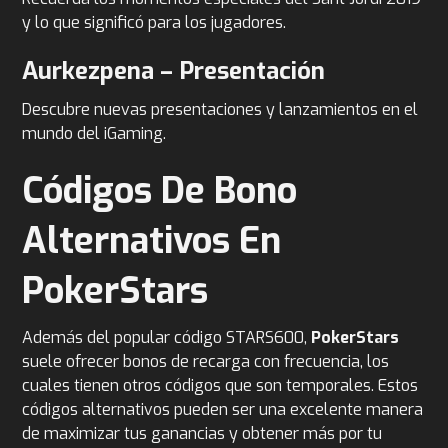
y lo que significó para los jugadores.
Aurkezpena – Presentación
Descubre nuevas presentaciones y lanzamientos en el
mundo del iGaming.
Códigos De Bono
Alternativos En
PokerStars
Además del popular código STARS600,
PokerStars
suele ofrecer bonos de recarga con frecuencia, los
cuales tienen otros códigos que son temporales. Estos
códigos alternativos pueden ser una excelente manera
de maximizar tus ganancias y obtener más por tu