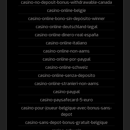
casino-no-deposit-bonus-withdrawable-canada
casino-online-belgie
casino-online-bono-sin-depósito-winner
casino-online-deutschland-legal
casino-online-dinero-real-españa
casino-online-italiano
casino-online-non-aams
casino-online-por-paypal
casino-online-schweiz
casino-online-senza-deposito
casino-online-stranieri-non-aams
casino-paypal
casino-paysafecard-5-euro
casino-pour-joueur-belgique-avec-bonus-sans-
depot
casino-sans-depot-bonus-gratuit-belgique