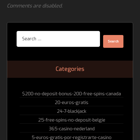
Comments are disabled.
Search
Categories
$200-no-deposit-bonus-200-free-spins-canada
20-euros-gratis
24-7-blackjack
25-free-spins-no-deposit-belgie
365-casino-nederland
5-euros-gratis-por-registrarte-casino