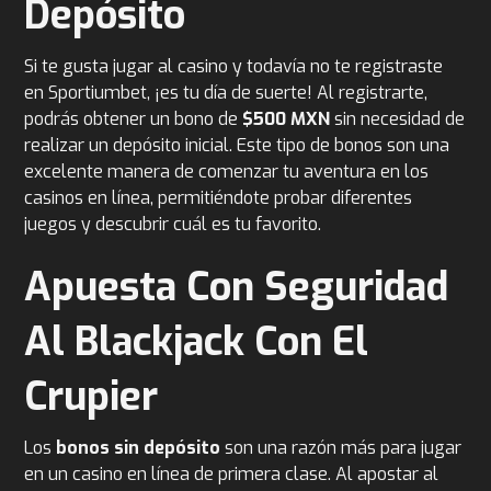
Depósito
Si te gusta jugar al casino y todavía no te registraste
en Sportiumbet, ¡es tu día de suerte! Al registrarte,
podrás obtener un bono de
$500 MXN
sin necesidad de
realizar un depósito inicial. Este tipo de bonos son una
excelente manera de comenzar tu aventura en los
casinos en línea, permitiéndote probar diferentes
juegos y descubrir cuál es tu favorito.
Apuesta Con Seguridad
Al Blackjack Con El
Crupier
Los
bonos sin depósito
son una razón más para jugar
en un casino en línea de primera clase. Al apostar al