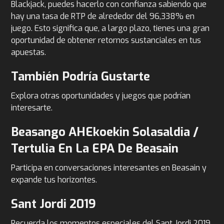
Blackjack, puedes hacerlo con confianza sabiendo que
hay una tasa de RTP de alrededor del 96,338% en
juego. Esto significa que, a largo plazo, tienes una gran
oportunidad de obtener retornos sustanciales en tus
apuestas.
También Podría Gustarte
Explora otras oportunidades y juegos que podrían
interesarte.
Beasango AHEkoekin Solasaldia /
Tertulia En La EPA De Beasain
Participa en conversaciones interesantes en Beasain y
expande tus horizontes.
Sant Jordi 2019
Recuerda los momentos especiales del Sant Jordi 2019