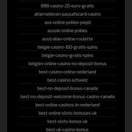
888-casino-20-euro-gratis
alternatieven-paysafecard-casino
aus-online-pokies-payid
aussie-online-pokies
australian-online-roulette
belgie-casino-100-gratis-spins
belgie-casino-gratis-spins
belgien-online-casino-no-deposit-bonus
best-casino-online-nederland
best-casino-schweiz
best-no-deposit-bonus-canada
best-no-deposit-welcome-bonus-casino-canada
best-online-casinos-in-nederland
best-online-slots-bonuses-uk
best-slots-bonus-uk
best-uk-casino-bonus