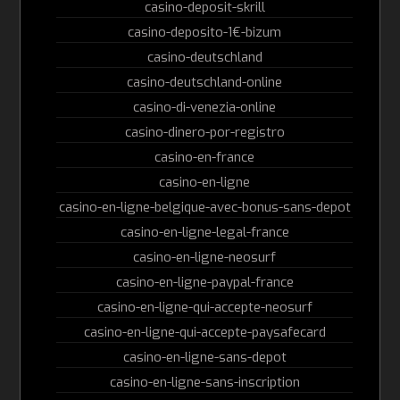
casino-deposit-skrill
casino-deposito-1€-bizum
casino-deutschland
casino-deutschland-online
casino-di-venezia-online
casino-dinero-por-registro
casino-en-france
casino-en-ligne
casino-en-ligne-belgique-avec-bonus-sans-depot
casino-en-ligne-legal-france
casino-en-ligne-neosurf
casino-en-ligne-paypal-france
casino-en-ligne-qui-accepte-neosurf
casino-en-ligne-qui-accepte-paysafecard
casino-en-ligne-sans-depot
casino-en-ligne-sans-inscription