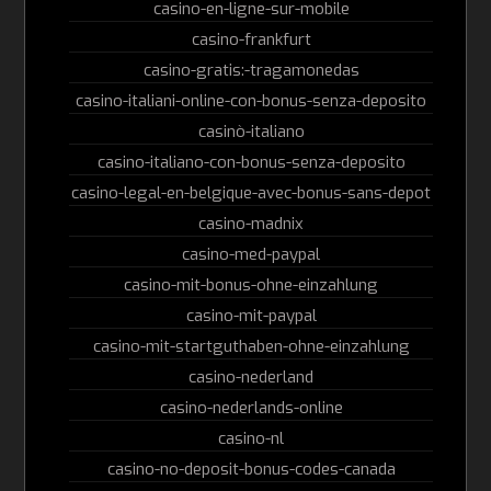
casino-en-ligne-sur-mobile
casino-frankfurt
casino-gratis:-tragamonedas
casino-italiani-online-con-bonus-senza-deposito
casinò-italiano
casino-italiano-con-bonus-senza-deposito
casino-legal-en-belgique-avec-bonus-sans-depot
casino-madnix
casino-med-paypal
casino-mit-bonus-ohne-einzahlung
casino-mit-paypal
casino-mit-startguthaben-ohne-einzahlung
casino-nederland
casino-nederlands-online
casino-nl
casino-no-deposit-bonus-codes-canada