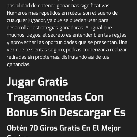
posibilidad de obtener ganancias significativas.
Numeros mas repetidos en ruleta son el sueño de
cualquier jugador, ya que se pueden usar para
desarrollar estrategias ganadoras. Al igual que
muchos juegos, el secreto es entender bien las reglas
y aprovechar las oportunidades que se presentan. Una
vez que te sientas seguro, podrás comenzar a realizar
retiradas sin problemas, disfrutando así de tus
ganancias.
Jugar Gratis
Tragamonedas Con
Bonus Sin Descargar Es
Obtén 70 Giros Gratis En El Mejor