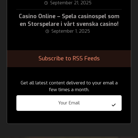
September 21, 2025
Casino Online – Spela casinospel som
en Storspelare i vårt svenska casino!
September 1, 2025
Subscribe to RSS Feeds
Get all latest content delivered to your email a
few times a month.