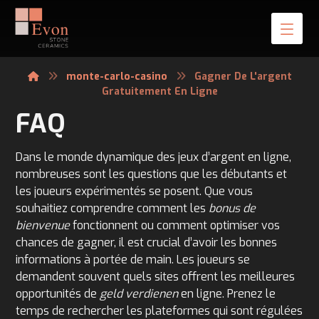
monte-carlo-casino
Gagner De L'argent
Gratuitement En Ligne
FAQ
Dans le monde dynamique des jeux d’argent en ligne,
nombreuses sont les questions que les débutants et
les joueurs expérimentés se posent. Que vous
souhaitiez comprendre comment les
bonus de
bienvenue
fonctionnent ou comment optimiser vos
chances de gagner, il est crucial d’avoir les bonnes
informations à portée de main. Les joueurs se
demandent souvent quels sites offrent les meilleures
opportunités de
geld verdienen
en ligne. Prenez le
temps de rechercher les plateformes qui sont régulées