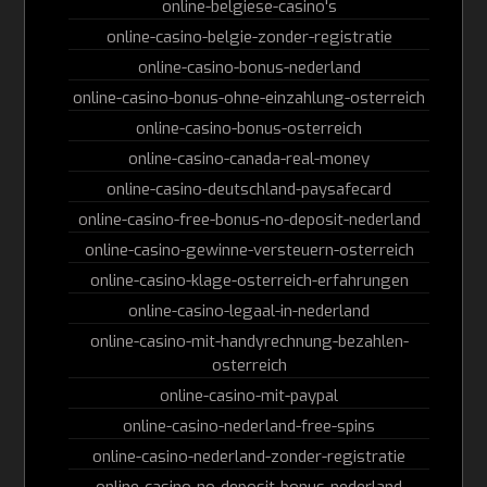
online-belgiese-casino's
online-casino-belgie-zonder-registratie
online-casino-bonus-nederland
online-casino-bonus-ohne-einzahlung-osterreich
online-casino-bonus-osterreich
online-casino-canada-real-money
online-casino-deutschland-paysafecard
online-casino-free-bonus-no-deposit-nederland
online-casino-gewinne-versteuern-osterreich
online-casino-klage-osterreich-erfahrungen
online-casino-legaal-in-nederland
online-casino-mit-handyrechnung-bezahlen-
osterreich
online-casino-mit-paypal
online-casino-nederland-free-spins
online-casino-nederland-zonder-registratie