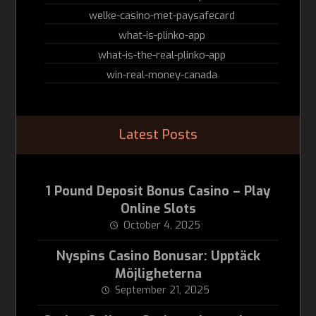
welke-casino-met-paysafecard
what-is-plinko-app
what-is-the-real-plinko-app
win-real-money-canada
Latest Posts
1 Pound Deposit Bonus Casino – Play
Online Slots
October 4, 2025
Nyspins Casino Bonusar: Upptäck
Möjligheterna
September 21, 2025