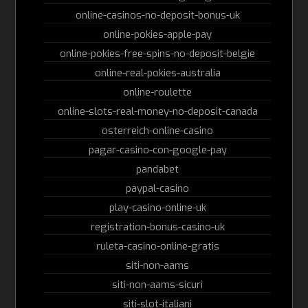
online-casinos-no-deposit-bonus-uk
online-pokies-apple-pay
online-pokies-free-spins-no-deposit-belgie
online-real-pokies-australia
online-roulette
online-slots-real-money-no-deposit-canada
osterreich-online-casino
pagar-casino-con-google-pay
pandabet
paypal-casino
play-casino-online-uk
registration-bonus-casino-uk
ruleta-casino-online-gratis
siti-non-aams
siti-non-aams-sicuri
siti-slot-italiani