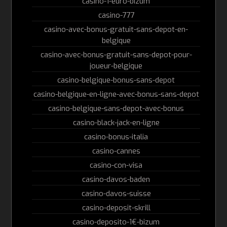
casino-1-euro-bizum
casino-777
casino-avec-bonus-gratuit-sans-depot-en-
belgique
casino-avec-bonus-gratuit-sans-depot-pour-
joueur-belgique
casino-belgique-bonus-sans-depot
casino-belgique-en-ligne-avec-bonus-sans-depot
casino-belgique-sans-depot-avec-bonus
casino-black-jack-en-ligne
casino-bonus-italia
casino-cannes
casino-con-visa
casino-davos-baden
casino-davos-suisse
casino-deposit-skrill
casino-deposito-1€-bizum