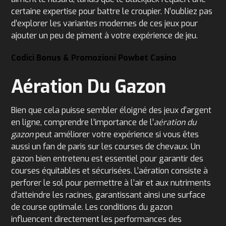
certaine expertise pour battre le croupier. N’oubliez pas
d’explorer les variantes modernes de ces jeux pour
ajouter un peu de piment à votre expérience de jeu.
Codici Bonus & Promozioni Powbet Casino
Aération Du Gazon
Bien que cela puisse sembler éloigné des jeux d’argent
en ligne, comprendre l’importance de l’
aération du
gazon
peut améliorer votre expérience si vous êtes
aussi un fan de paris sur les courses de chevaux. Un
gazon bien entretenu est essentiel pour garantir des
courses équitables et sécurisées. L’aération consiste à
perforer le sol pour permettre à l’air et aux nutriments
d’atteindre les racines, garantissant ainsi une surface
de course optimale. Les conditions du gazon
influencent directement les performances des