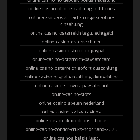
online-casino-no-deposit-bonus-nederland
online-casino-ohne-einzahlung-mit-bonus
online-casino-osterreich-freispiele-ohne-
einzahlung
online-casino-osterreich-legal-echtgeld
online-casino-osterreich-neu
online-casino-osterreich-paypal
online-casino-osterreich-paysafecard
online-casino-osterreich-sofort-auszahlung
online-casino-paypal-einzahlung-deutschland
online-casino-schweiz-paysafecard
online-casino-slots
online-casino-spelen-nederland
online-casino-swiss-casinos
online-casino-uk-no-deposit-bonus
online-casino-zonder-cruks-nederland-2025
online-casinos-belgie-legal