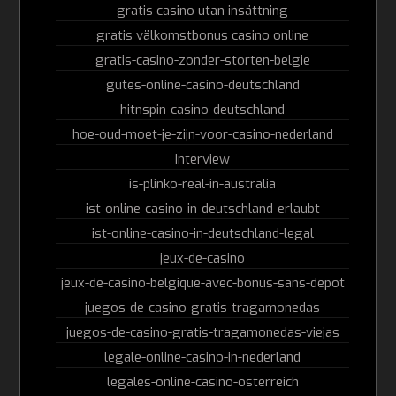
gratis casino utan insättning
gratis välkomstbonus casino online
gratis-casino-zonder-storten-belgie
gutes-online-casino-deutschland
hitnspin-casino-deutschland
hoe-oud-moet-je-zijn-voor-casino-nederland
Interview
is-plinko-real-in-australia
ist-online-casino-in-deutschland-erlaubt
ist-online-casino-in-deutschland-legal
jeux-de-casino
jeux-de-casino-belgique-avec-bonus-sans-depot
juegos-de-casino-gratis-tragamonedas
juegos-de-casino-gratis-tragamonedas-viejas
legale-online-casino-in-nederland
legales-online-casino-osterreich