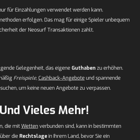
e nur für Einzahlungen verwendet werden kann.
ethoden erfolgen. Das mag für einige Spieler unbequem
icherheit der Neosurf Transaktionen zahlt.
agende Gelegenheit, das eigene
Guthaben
zu erhöhen.
lmäßig
Freispiele
,
Cashback-Angebote
und spannende
suchen, um keine neuen Angebote zu verpassen.
 Und Vieles Mehr!
n, die mit
Wetten
verbunden sind, kann in bestimmten
 über die
Rechtslage
in Ihrem Land, bevor Sie ein