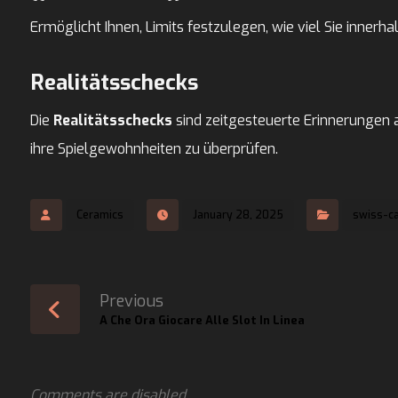
Ermöglicht Ihnen, Limits festzulegen, wie viel Sie inner
Realitätsschecks
Die
Realitätsschecks
sind zeitgesteuerte Erinnerungen 
ihre Spielgewohnheiten zu überprüfen.
Ceramics
January 28, 2025
swiss-ca
Previous
A Che Ora Giocare Alle Slot In Linea
Comments are disabled.