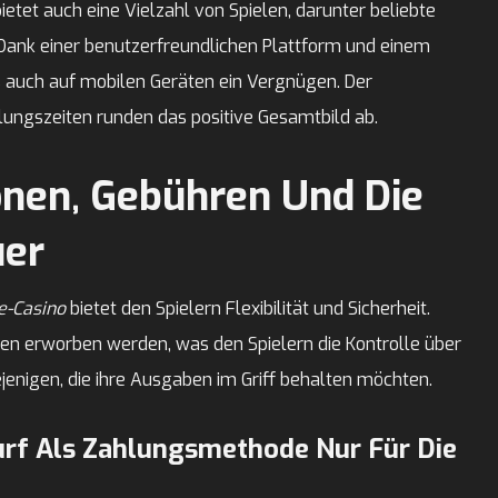
bietet auch eine Vielzahl von Spielen, darunter beliebte
 Dank einer benutzerfreundlichen Plattform und einem
 auch auf mobilen Geräten ein Vergnügen. Der
ungszeiten runden das positive Gesamtbild ab.
ionen, Gebühren Und Die
uer
e-Casino
bietet den Spielern Flexibilität und Sicherheit.
en erworben werden, was den Spielern die Kontrolle über
diejenigen, die ihre Ausgaben im Griff behalten möchten.
urf Als Zahlungsmethode Nur Für Die