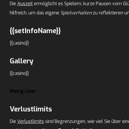
Die
Auszeit
ermöglicht es Spielern, kurze Pausen vom Glü
hilfreich, um das eigene
Spielverhalten
zu reflektieren un
{{setInfoName}}
{{casino}}
Gallery
{{casino}}
Rising Liner
Verlustlimits
Die
Verlustlimits
sind Begrenzungen, wie viel Sie über ei