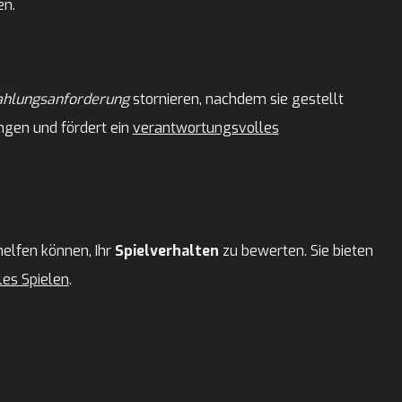
en.
hlungsanforderung
stornieren, nachdem sie gestellt
ngen und fördert ein
verantwortungsvolles
helfen können, Ihr
Spielverhalten
zu bewerten. Sie bieten
es Spielen
.