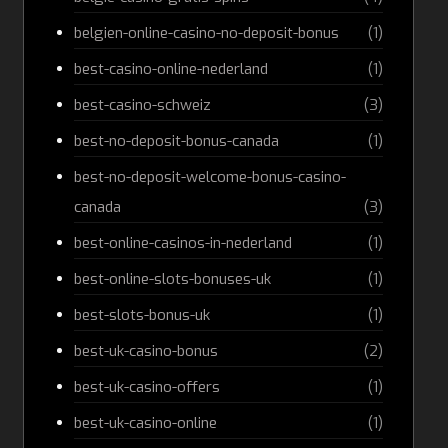
belgien-online-casino-no-deposit-bonus
(1)
best-casino-online-nederland
(1)
best-casino-schweiz
(3)
best-no-deposit-bonus-canada
(1)
best-no-deposit-welcome-bonus-casino-
canada
(3)
best-online-casinos-in-nederland
(1)
best-online-slots-bonuses-uk
(1)
best-slots-bonus-uk
(1)
best-uk-casino-bonus
(2)
best-uk-casino-offers
(1)
best-uk-casino-online
(1)