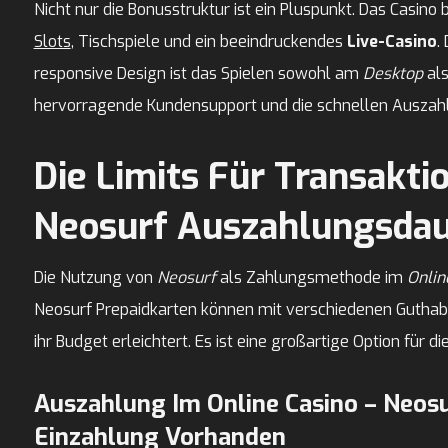
Nicht nur die Bonusstruktur ist ein Pluspunkt. Das Casino 
Slots
, Tischspiele und ein beeindruckendes
Live-Casino
.
responsive Design ist das Spielen sowohl am
Desktop
als
hervorragende Kundensupport und die schnellen Auszahl
Die Limits Für Transakt
Neosurf Auszahlungsda
Die Nutzung von
Neosurf
als Zahlungsmethode im
Onlin
Neosurf Prepaidkarten können mit verschiedenen Guthab
ihr Budget erleichtert. Es ist eine großartige Option für 
Auszahlung Im Online Casino – Neos
Einzahlung Vorhanden