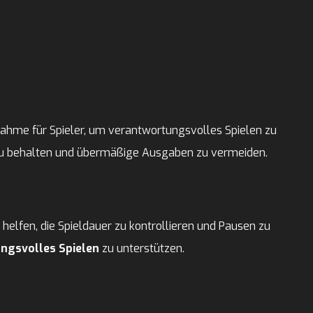
ahme für Spieler, um verantwortungsvolles Spielen zu
k zu behalten und übermäßige Ausgaben zu vermeiden.
elfen, die Spieldauer zu kontrollieren und Pausen zu
ngsvolles Spielen
zu unterstützen.