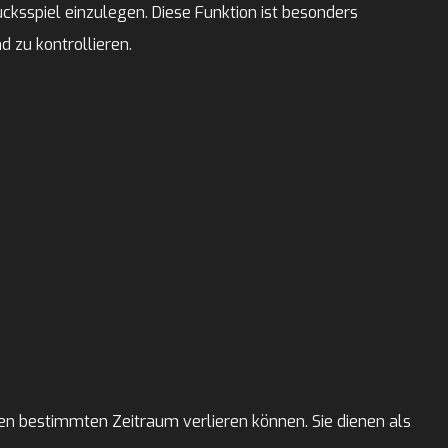
cksspiel einzulegen. Diese Funktion ist besonders
d zu kontrollieren.
nen bestimmten Zeitraum verlieren können. Sie dienen als