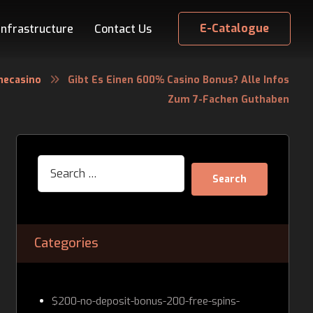
E-Catalogue
Infrastructure
Contact Us
necasino
Gibt Es Einen 600% Casino Bonus? Alle Infos
Zum 7-Fachen Guthaben
Search
Categories
$200-no-deposit-bonus-200-free-spins-