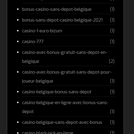
bonus-casino-sans-depot-belgique
(1)
bonus-sans-depot-casino-belgique-2021
(1)
casino-1-euro-bizum
(1)
casino-777
(1)
casino-avec-bonus-gratuit-sans-depot-en-
belgique
(2)
casino-avec-bonus-gratuit-sans-depot-pour-
joueur-belgique
(1)
casino-belgique-bonus-sans-depot
(1)
casino-belgique-en-ligne-avec-bonus-sans-
depot
(1)
casino-belgique-sans-depot-avec-bonus
(1)
casino-black-jack-en-ligne
(1)