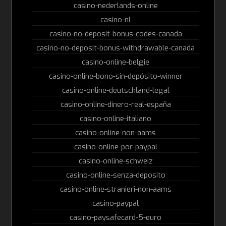
casino-nederlands-online
casino-nl
casino-no-deposit-bonus-codes-canada
casino-no-deposit-bonus-withdrawable-canada
casino-online-belgie
casino-online-bono-sin-depósito-winner
casino-online-deutschland-legal
casino-online-dinero-real-españa
casino-online-italiano
casino-online-non-aams
casino-online-por-paypal
casino-online-schweiz
casino-online-senza-deposito
casino-online-stranieri-non-aams
casino-paypal
casino-paysafecard-5-euro