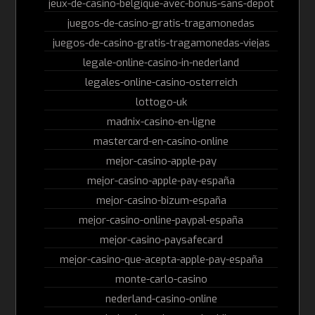
jeux-de-casino-belgique-avec-bonus-sans-depot
juegos-de-casino-gratis-tragamonedas
juegos-de-casino-gratis-tragamonedas-viejas
legale-online-casino-in-nederland
legales-online-casino-osterreich
lottogo-uk
madnix-casino-en-ligne
mastercard-en-casino-online
mejor-casino-apple-pay
mejor-casino-apple-pay-españa
mejor-casino-bizum-españa
mejor-casino-online-paypal-españa
mejor-casino-paysafecard
mejor-casino-que-acepta-apple-pay-españa
monte-carlo-casino
nederland-casino-online