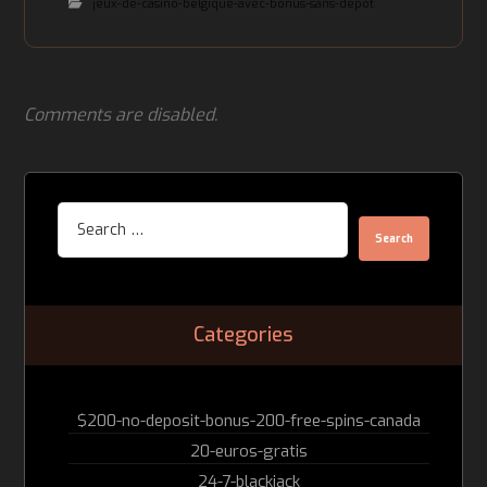
jeux-de-casino-belgique-avec-bonus-sans-depot
Comments are disabled.
Search
Categories
$200-no-deposit-bonus-200-free-spins-canada
20-euros-gratis
24-7-blackjack