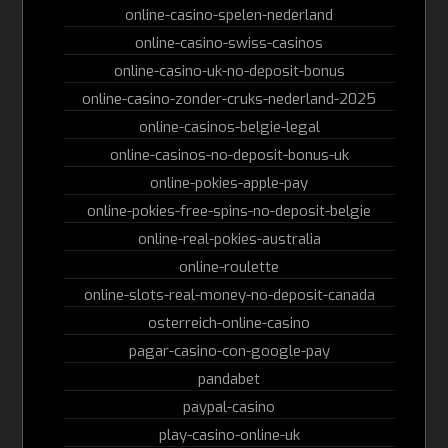
online-casino-spelen-nederland
online-casino-swiss-casinos
online-casino-uk-no-deposit-bonus
online-casino-zonder-cruks-nederland-2025
online-casinos-belgie-legal
online-casinos-no-deposit-bonus-uk
online-pokies-apple-pay
online-pokies-free-spins-no-deposit-belgie
online-real-pokies-australia
online-roulette
online-slots-real-money-no-deposit-canada
osterreich-online-casino
pagar-casino-con-google-pay
pandabet
paypal-casino
play-casino-online-uk