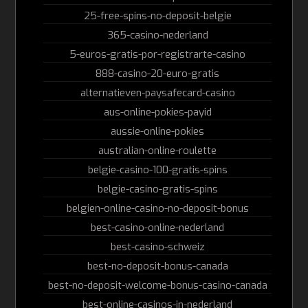
25-free-spins-no-deposit-belgie
365-casino-nederland
5-euros-gratis-por-registrarte-casino
888-casino-20-euro-gratis
alternatieven-paysafecard-casino
aus-online-pokies-payid
aussie-online-pokies
australian-online-roulette
belgie-casino-100-gratis-spins
belgie-casino-gratis-spins
belgien-online-casino-no-deposit-bonus
best-casino-online-nederland
best-casino-schweiz
best-no-deposit-bonus-canada
best-no-deposit-welcome-bonus-casino-canada
best-online-casinos-in-nederland