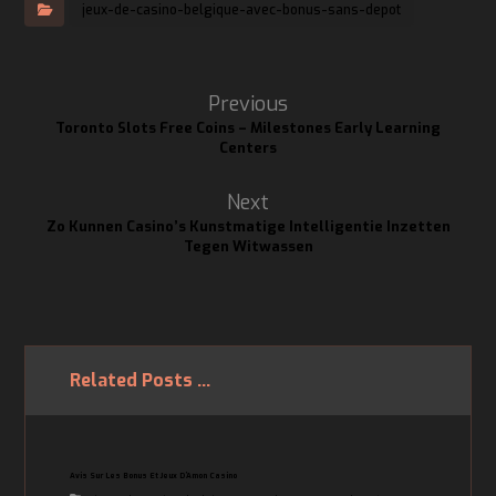
jeux-de-casino-belgique-avec-bonus-sans-depot
Previous
Toronto Slots Free Coins – Milestones Early Learning
Centers
Next
Zo Kunnen Casino’s Kunstmatige Intelligentie Inzetten
Tegen Witwassen
Related Posts ...
Avis Sur Les Bonus Et Jeux D’Amon Casino