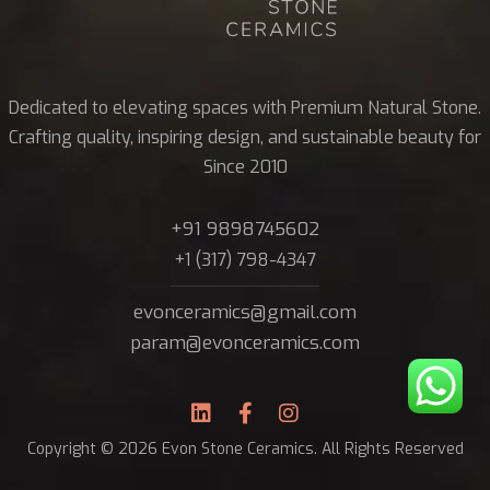
Dedicated to elevating spaces with Premium Natural Stone.
Crafting quality, inspiring design, and sustainable beauty for
Since 2010
+91 9898745602
+1 (317) 798-4347
evonceramics@gmail.com
param@evonceramics.com
Copyright © 2026 Evon Stone Ceramics. All Rights Reserved