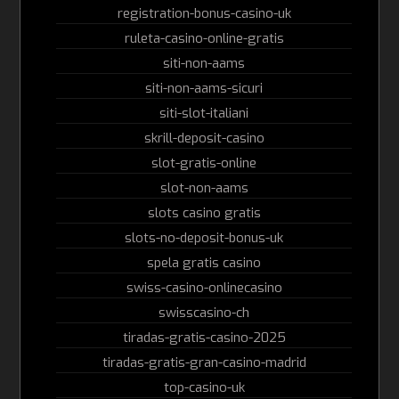
registration-bonus-casino-uk
ruleta-casino-online-gratis
siti-non-aams
siti-non-aams-sicuri
siti-slot-italiani
skrill-deposit-casino
slot-gratis-online
slot-non-aams
slots casino gratis
slots-no-deposit-bonus-uk
spela gratis casino
swiss-casino-onlinecasino
swisscasino-ch
tiradas-gratis-casino-2025
tiradas-gratis-gran-casino-madrid
top-casino-uk