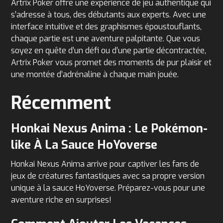
Artrix Poker offre une expérience de jeu authentique qui
s’adresse à tous, des débutants aux experts. Avec une
interface intuitive et des graphismes époustouflants,
chaque partie est une aventure palpitante. Que vous
soyez en quête d’un défi ou d’une partie décontractée,
Artrix Poker vous promet des moments de pur plaisir et
une montée d’adrénaline à chaque main jouée.
Récemment
Honkai Nexus Anima : Le Pokémon-
like À La Sauce HoYoverse
Honkai Nexus Anima arrive pour captiver les fans de
jeux de créatures fantastiques avec sa propre version
unique à la sauce HoYoverse. Préparez-vous pour une
aventure riche en surprises!