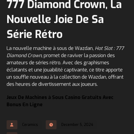
777 Diamond Crown, La
Nouvelle Joie De Sa
Série Rétro
La nouvelle machine à sous de Wazdan,
Hot Slot : 777
Diamond Crown
, promet de raviver la passion des
amateurs de séries rétro. Avec des graphismes
éclatants et une jouabilité captivante, ce titre apporte
un souffle nouveau à la collection de Wazdan, offrant
des heures de divertissement aux joueurs.
Jeux De Machines à Sous Casino Gratuits Avec
Bonus En Ligne
Ceramics
December 5, 2024