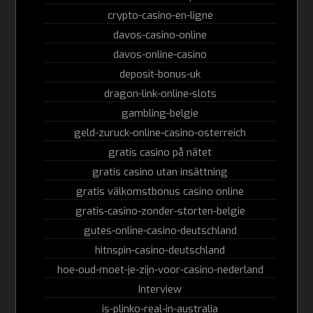
crypto-casino-en-ligne
davos-casino-online
davos-online-casino
deposit-bonus-uk
dragon-link-online-slots
gambling-belgie
geld-zuruck-online-casino-osterreich
gratis casino på nätet
gratis casino utan insättning
gratis välkomstbonus casino online
gratis-casino-zonder-storten-belgie
gutes-online-casino-deutschland
hitnspin-casino-deutschland
hoe-oud-moet-je-zijn-voor-casino-nederland
Interview
is-plinko-real-in-australia