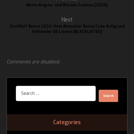
Beste Krypto- und Bitcoin-Casinos [2025]
Next
SlotWolf Bonus 2025: Kein Aktueller Bonus Code Aufgrund
Fehlender DE Lizenz [BLACKLISTED]
Comments are disabled.
Search
Categories