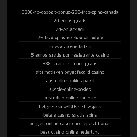
$200-no-deposit-bonus-200-free-spins-canada
20-euros-gratis
24-7-blackjack
25-free-spins-no-deposit-belgie
365-casino-nederland
5-euros-gratis-por-registrarte-casino
888-casino-20-euro-gratis
alternatieven-paysafecard-casino
aus-online-pokies-payid
aussie-online-pokies
australian-online-roulette
belgie-casino-100-gratis-spins
belgie-casino-gratis-spins
belgien-online-casino-no-deposit-bonus
best-casino-online-nederland