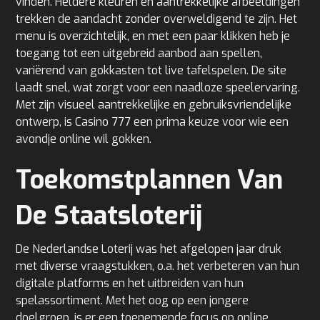
vinden. Heldere kleuren en aantrekkelijke afbeeldingen
trekken de aandacht zonder overweldigend te zijn. Het
menu is overzichtelijk, en met een paar klikken heb je
toegang tot een uitgebreid aanbod aan spellen,
variërend van gokkasten tot live tafelspelen. De site
laadt snel, wat zorgt voor een naadloze speelervaring.
Met zijn visueel aantrekkelijke en gebruiksvriendelijke
ontwerp, is Casino 777 een prima keuze voor wie een
avondje online wil gokken.
Toekomstplannen Van
De Staatsloterij
De Nederlandse Loterij was het afgelopen jaar druk
met diverse vraagstukken, o.a. het verbeteren van hun
digitale platforms en het uitbreiden van hun
spelassortiment. Met het oog op een jongere
doelgroep, is er een toenemende focus op online