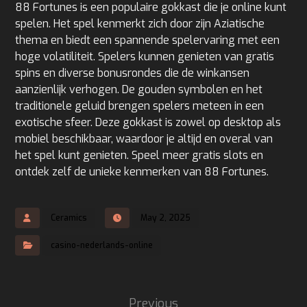
88 Fortunes is een populaire gokkast die je online kunt
spelen. Het spel kenmerkt zich door zijn Aziatische
thema en biedt een spannende spelervaring met een
hoge volatiliteit. Spelers kunnen genieten van gratis
spins en diverse bonusrondes die de winkansen
aanzienlijk verhogen. De gouden symbolen en het
traditionele geluid brengen spelers meteen in een
exotische sfeer. Deze gokkast is zowel op desktop als
mobiel beschikbaar, waardoor je altijd en overal van
het spel kunt genieten. Speel meer gratis slots en
ontdek zelf de unieke kenmerken van 88 Fortunes.
Ceramics
May 2, 2025
casino-nederlands-online
Previous