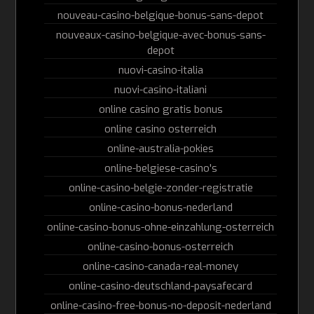
nouveau-casino-belgique-bonus-sans-depot
nouveaux-casino-belgique-avec-bonus-sans-
depot
nuovi-casino-italia
nuovi-casino-italiani
online casino gratis bonus
online casino osterreich
online-australia-pokies
online-belgiese-casino's
online-casino-belgie-zonder-registratie
online-casino-bonus-nederland
online-casino-bonus-ohne-einzahlung-osterreich
online-casino-bonus-osterreich
online-casino-canada-real-money
online-casino-deutschland-paysafecard
online-casino-free-bonus-no-deposit-nederland