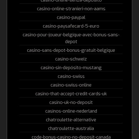
casino-online-senza-deposito
casino-online-stranieri-non-aams
casino-paypal
casino-paysafecard-5-euro
casino-pour-joueur-belgique-avec-bonus-sans-
depot
casino-sans-depot-bonus-gratuit-belgique
casino-schweiz
casino-sin-depósito-mustang
casino-swiss
casino-swiss-online
casino-that-accept-credit-cards-uk
casino-uk-no-deposit
casinos-online-nederland
chatroulette-alternative
chatroulette-australia
code-bonus-casino-no-deposit-canada