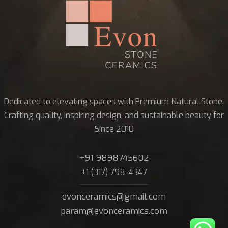
Dedicated to elevating spaces with Premium Natural Stone.
Crafting quality, inspiring design, and sustainable beauty for
Since 2010
+91 9898745602
+1 (317) 798-4347
evonceramics@gmail.com
param@evonceramics.com