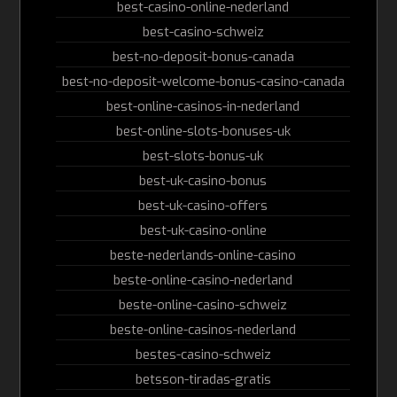
best-casino-online-nederland
best-casino-schweiz
best-no-deposit-bonus-canada
best-no-deposit-welcome-bonus-casino-canada
best-online-casinos-in-nederland
best-online-slots-bonuses-uk
best-slots-bonus-uk
best-uk-casino-bonus
best-uk-casino-offers
best-uk-casino-online
beste-nederlands-online-casino
beste-online-casino-nederland
beste-online-casino-schweiz
beste-online-casinos-nederland
bestes-casino-schweiz
betsson-tiradas-gratis