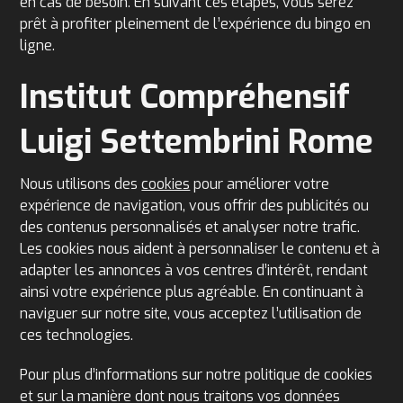
en cas de besoin. En suivant ces étapes, vous serez
prêt à profiter pleinement de l’expérience du bingo en
ligne.
Institut Compréhensif
Luigi Settembrini Rome
Nous utilisons des
cookies
pour améliorer votre
expérience de navigation, vous offrir des publicités ou
des contenus personnalisés et analyser notre trafic.
Les cookies nous aident à personnaliser le contenu et à
adapter les annonces à vos centres d’intérêt, rendant
ainsi votre expérience plus agréable. En continuant à
naviguer sur notre site, vous acceptez l’utilisation de
ces technologies.
Pour plus d’informations sur notre politique de cookies
et sur la manière dont nous traitons vos données