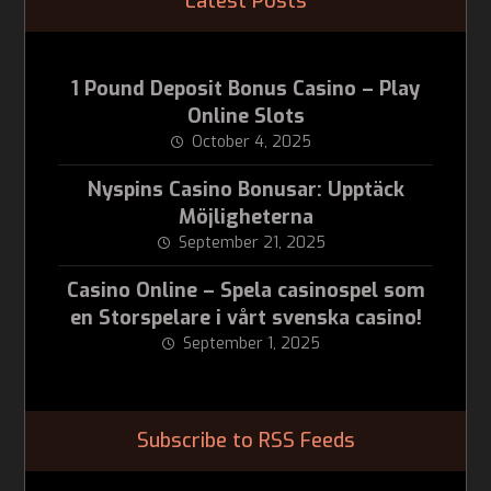
Latest Posts
1 Pound Deposit Bonus Casino – Play
Online Slots
October 4, 2025
Nyspins Casino Bonusar: Upptäck
Möjligheterna
September 21, 2025
Casino Online – Spela casinospel som
en Storspelare i vårt svenska casino!
September 1, 2025
Subscribe to RSS Feeds