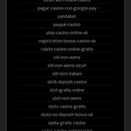
osterreich-online-casino
pagar-casino-con-google-pay
pandabet
paypal-casino
play-casino-online-uk
registration-bonus-casino-uk
ruleta-casino-online-gratis
siti-non-aams
siti-non-aams-sicuri
siti-slot-italiani
skrill-deposit-casino
slot-gratis-online
slot-non-aams
slots casino gratis
slots-no-deposit-bonus-uk
spela gratis casino