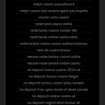
mejor-casino-paysafecard
mejor-casino-que-acepta-apple-pay-españa
monte-carlo-casino
nederland-casino-online
nederlands-casino-zonder-idin
nederlands-online-casino-ideal
nederlandse-online-casino-welkomstbonus
new-uk-casino-bonus
nieuwe-nederlandse-casino-online
nieuwe-nederlandse-online-casino
no-deposit-bonus-casino-2024-uk
no-deposit-bonus-casino-belgie
no-deposit-bonus-casino-sites-canada
no-deposit-free-spins-book-of-dead-canada
no-deposit-online-casino-uk
no-deposit-registration-bonus-uk