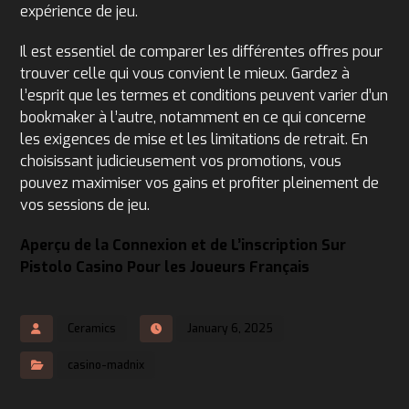
expérience de jeu.
Il est essentiel de comparer les différentes offres pour
trouver celle qui vous convient le mieux. Gardez à
l’esprit que les termes et conditions peuvent varier d’un
bookmaker à l’autre, notamment en ce qui concerne
les exigences de mise et les limitations de retrait. En
choisissant judicieusement vos promotions, vous
pouvez maximiser vos gains et profiter pleinement de
vos sessions de jeu.
Aperçu de la Connexion et de L’inscription Sur
Pistolo Casino Pour les Joueurs Français
Ceramics
January 6, 2025
casino-madnix