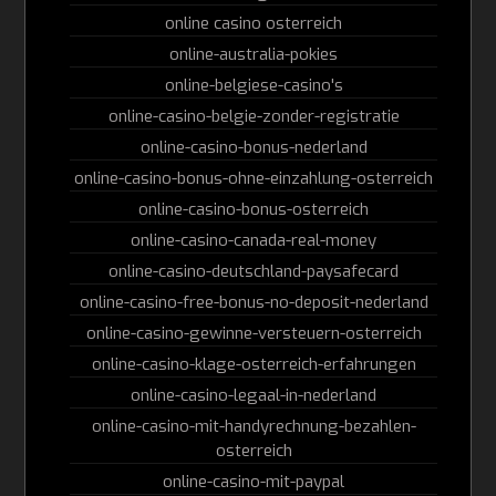
online casino osterreich
online-australia-pokies
online-belgiese-casino's
online-casino-belgie-zonder-registratie
online-casino-bonus-nederland
online-casino-bonus-ohne-einzahlung-osterreich
online-casino-bonus-osterreich
online-casino-canada-real-money
online-casino-deutschland-paysafecard
online-casino-free-bonus-no-deposit-nederland
online-casino-gewinne-versteuern-osterreich
online-casino-klage-osterreich-erfahrungen
online-casino-legaal-in-nederland
online-casino-mit-handyrechnung-bezahlen-
osterreich
online-casino-mit-paypal