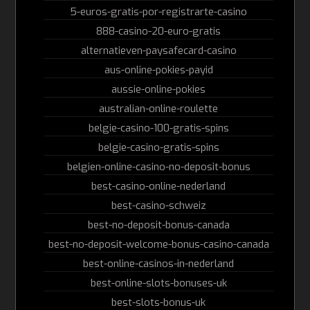
5-euros-gratis-por-registrarte-casino
888-casino-20-euro-gratis
alternatieven-paysafecard-casino
aus-online-pokies-payid
aussie-online-pokies
australian-online-roulette
belgie-casino-100-gratis-spins
belgie-casino-gratis-spins
belgien-online-casino-no-deposit-bonus
best-casino-online-nederland
best-casino-schweiz
best-no-deposit-bonus-canada
best-no-deposit-welcome-bonus-casino-canada
best-online-casinos-in-nederland
best-online-slots-bonuses-uk
best-slots-bonus-uk