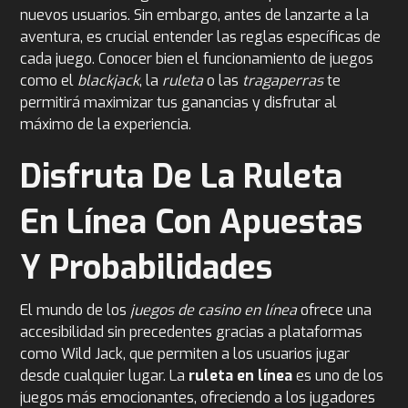
nuevos usuarios. Sin embargo, antes de lanzarte a la
aventura, es crucial entender las reglas específicas de
cada juego. Conocer bien el funcionamiento de juegos
como el
blackjack
, la
ruleta
o las
tragaperras
te
permitirá maximizar tus ganancias y disfrutar al
máximo de la experiencia.
Disfruta De La Ruleta
En Línea Con Apuestas
Y Probabilidades
El mundo de los
juegos de casino en línea
ofrece una
accesibilidad sin precedentes gracias a plataformas
como Wild Jack, que permiten a los usuarios jugar
desde cualquier lugar. La
ruleta en línea
es uno de los
juegos más emocionantes, ofreciendo a los jugadores