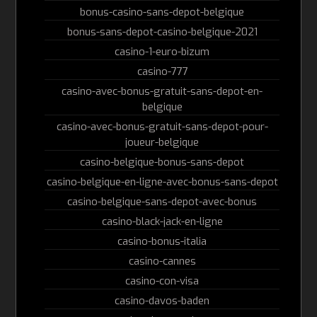
bonus-casino-sans-depot-belgique
bonus-sans-depot-casino-belgique-2021
casino-1-euro-bizum
casino-777
casino-avec-bonus-gratuit-sans-depot-en-
belgique
casino-avec-bonus-gratuit-sans-depot-pour-
joueur-belgique
casino-belgique-bonus-sans-depot
casino-belgique-en-ligne-avec-bonus-sans-depot
casino-belgique-sans-depot-avec-bonus
casino-black-jack-en-ligne
casino-bonus-italia
casino-cannes
casino-con-visa
casino-davos-baden