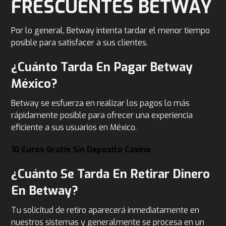
FRESCUENTES BETWAY
Por lo general, Betway intenta tardar el menor tiempo
posible para satisfacer a sus clientes.
¿Cuánto Tarda En Pagar Betway
México?
Betway se esfuerza en realizar los pagos lo más
rápidamente posible para ofrecer una experiencia
eficiente a sus usuarios en México.
10 Euros Gratis Sin Deposito Casino
¿Cuánto Se Tarda En Retirar Dinero
En Betway?
Tu solicitud de retiro aparecerá inmediatamente en
nuestros sistemas y generalmente se procesa en un