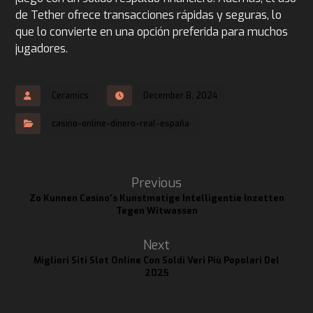
de Tether ofrece transacciones rápidas y seguras, lo
que lo convierte en una opción preferida para muchos
jugadores.
Ceramics
December 8, 2024
casino-online-dinero-real-españa
Previous
Zo Kunnen Casino’s Kunstmatige Intelligentie Inzetten
Tegen Witwassen
Next
Migliori Siti Slot Online Con Soldi Veri Più Popolari Del
2025