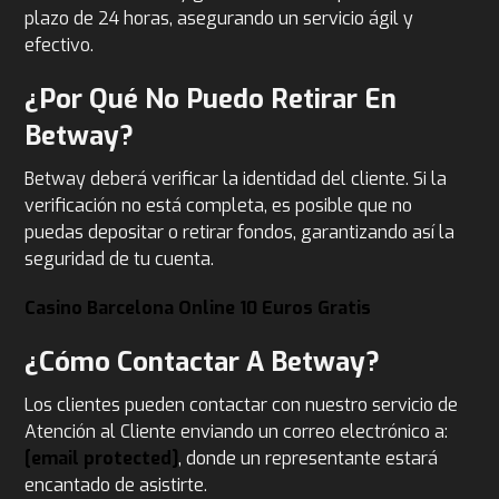
plazo de 24 horas, asegurando un servicio ágil y
efectivo.
¿Por Qué No Puedo Retirar En
Betway?
Betway deberá verificar la identidad del cliente. Si la
verificación no está completa, es posible que no
puedas depositar o retirar fondos, garantizando así la
seguridad de tu cuenta.
Casino Barcelona Online 10 Euros Gratis
¿Cómo Contactar A Betway?
Los clientes pueden contactar con nuestro servicio de
Atención al Cliente enviando un correo electrónico a:
[email protected]
, donde un representante estará
encantado de asistirte.