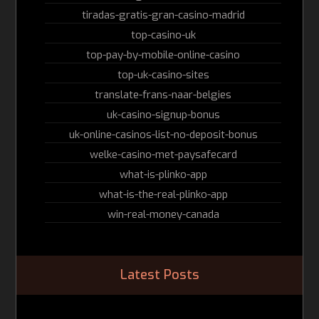
tiradas-gratis-gran-casino-madrid
top-casino-uk
top-pay-by-mobile-online-casino
top-uk-casino-sites
translate-frans-naar-belgies
uk-casino-signup-bonus
uk-online-casinos-list-no-deposit-bonus
welke-casino-met-paysafecard
what-is-plinko-app
what-is-the-real-plinko-app
win-real-money-canada
Latest Posts