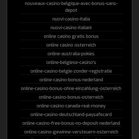
nouveaux-casino-belgique-avec-bonus-sans-
depot
nuovi-casino-italia
nuovi-casino-italiani
online casino gratis bonus
online casino osterreich
online-australia-pokies
online-belgiese-casino's
online-casino-belgie-zonder-registratie
online-casino-bonus-nederland
online-casino-bonus-ohne-einzahlung-osterreich
online-casino-bonus-osterreich
online-casino-canada-real-money
online-casino-deutschland-paysafecard
online-casino-free-bonus-no-deposit-nederland
online-casino-gewinne-versteuern-osterreich