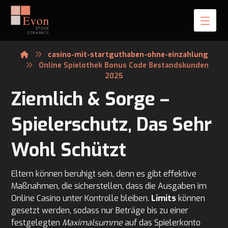
casino-mit-startguthaben-ohne-einzahlung
Online Spielothek Bonus Code Bestandskunden
2025
Ziemlich & Sorge –
Spielerschutz, Das Sehr
Wohl Schützt
Eltern können beruhigt sein, denn es gibt effektive
Maßnahmen, die sicherstellen, dass die Ausgaben im
Online Casino unter Kontrolle bleiben.
Limits
können
gesetzt werden, sodass nur Beträge bis zu einer
festgelegten
Maximalsumme
auf das Spielerkonto