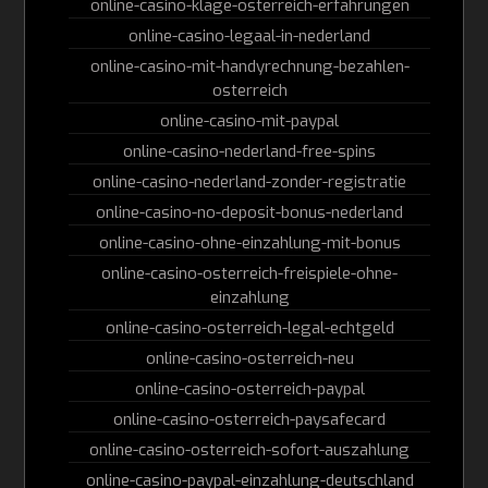
online-casino-klage-osterreich-erfahrungen
online-casino-legaal-in-nederland
online-casino-mit-handyrechnung-bezahlen-
osterreich
online-casino-mit-paypal
online-casino-nederland-free-spins
online-casino-nederland-zonder-registratie
online-casino-no-deposit-bonus-nederland
online-casino-ohne-einzahlung-mit-bonus
online-casino-osterreich-freispiele-ohne-
einzahlung
online-casino-osterreich-legal-echtgeld
online-casino-osterreich-neu
online-casino-osterreich-paypal
online-casino-osterreich-paysafecard
online-casino-osterreich-sofort-auszahlung
online-casino-paypal-einzahlung-deutschland