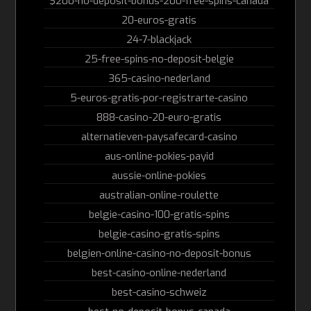
$200-no-deposit-bonus-200-free-spins-canada
20-euros-gratis
24-7-blackjack
25-free-spins-no-deposit-belgie
365-casino-nederland
5-euros-gratis-por-registrarte-casino
888-casino-20-euro-gratis
alternatieven-paysafecard-casino
aus-online-pokies-payid
aussie-online-pokies
australian-online-roulette
belgie-casino-100-gratis-spins
belgie-casino-gratis-spins
belgien-online-casino-no-deposit-bonus
best-casino-online-nederland
best-casino-schweiz