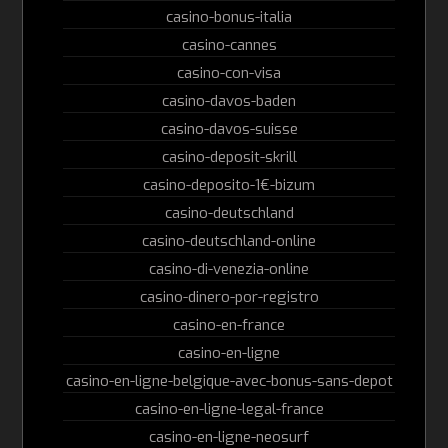
casino-bonus-italia
casino-cannes
casino-con-visa
casino-davos-baden
casino-davos-suisse
casino-deposit-skrill
casino-deposito-1€-bizum
casino-deutschland
casino-deutschland-online
casino-di-venezia-online
casino-dinero-por-registro
casino-en-france
casino-en-ligne
casino-en-ligne-belgique-avec-bonus-sans-depot
casino-en-ligne-legal-france
casino-en-ligne-neosurf