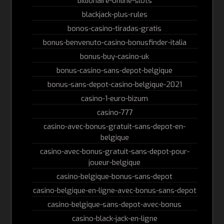
billionaire-online-slots
blackjack-plus-rules
bonos-casino-tiradas-gratis
bonus-benvenuto-casino-bonusfinder-italia
bonus-buy-casino-uk
bonus-casino-sans-depot-belgique
bonus-sans-depot-casino-belgique-2021
casino-1-euro-bizum
casino-777
casino-avec-bonus-gratuit-sans-depot-en-
belgique
casino-avec-bonus-gratuit-sans-depot-pour-
joueur-belgique
casino-belgique-bonus-sans-depot
casino-belgique-en-ligne-avec-bonus-sans-depot
casino-belgique-sans-depot-avec-bonus
casino-black-jack-en-ligne