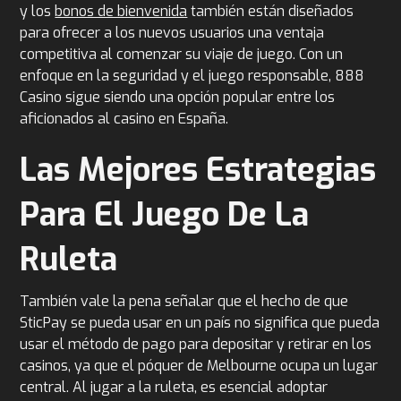
y los
bonos de bienvenida
también están diseñados
para ofrecer a los nuevos usuarios una ventaja
competitiva al comenzar su viaje de juego. Con un
enfoque en la seguridad y el juego responsable, 888
Casino sigue siendo una opción popular entre los
aficionados al casino en España.
Las Mejores Estrategias
Para El Juego De La
Ruleta
También vale la pena señalar que el hecho de que
SticPay se pueda usar en un país no significa que pueda
usar el método de pago para depositar y retirar en los
casinos, ya que el póquer de Melbourne ocupa un lugar
central. Al jugar a la ruleta, es esencial adoptar