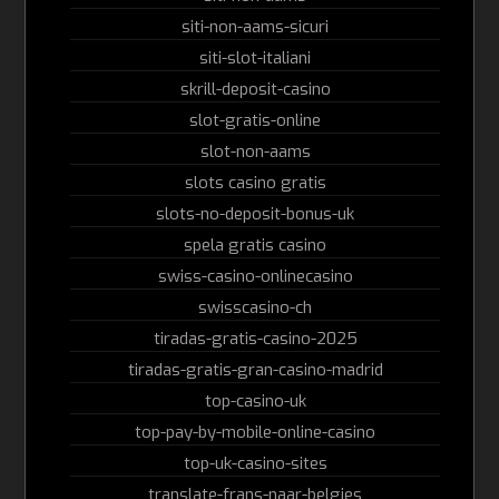
siti-non-aams-sicuri
siti-slot-italiani
skrill-deposit-casino
slot-gratis-online
slot-non-aams
slots casino gratis
slots-no-deposit-bonus-uk
spela gratis casino
swiss-casino-onlinecasino
swisscasino-ch
tiradas-gratis-casino-2025
tiradas-gratis-gran-casino-madrid
top-casino-uk
top-pay-by-mobile-online-casino
top-uk-casino-sites
translate-frans-naar-belgies