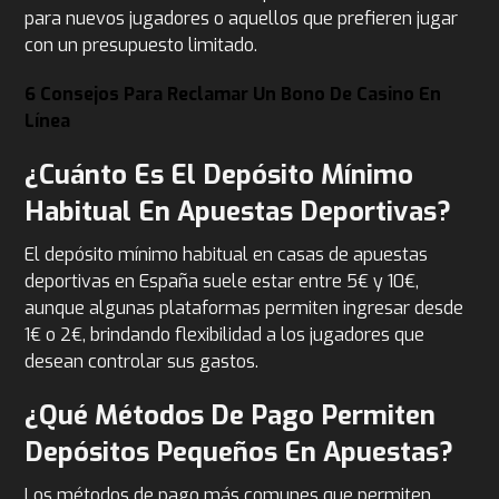
para nuevos jugadores o aquellos que prefieren jugar
con un presupuesto limitado.
6 Consejos Para Reclamar Un Bono De Casino En
Línea
¿Cuánto Es El Depósito Mínimo
Habitual En Apuestas Deportivas?
El depósito mínimo habitual en casas de apuestas
deportivas en España suele estar entre 5€ y 10€,
aunque algunas plataformas permiten ingresar desde
1€ o 2€, brindando flexibilidad a los jugadores que
desean controlar sus gastos.
¿Qué Métodos De Pago Permiten
Depósitos Pequeños En Apuestas?
Los métodos de pago más comunes que permiten