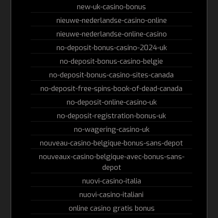
new-uk-casino-bonus
nieuwe-nederlandse-casino-online
nieuwe-nederlandse-online-casino
no-deposit-bonus-casino-2024-uk
no-deposit-bonus-casino-belgie
no-deposit-bonus-casino-sites-canada
no-deposit-free-spins-book-of-dead-canada
no-deposit-online-casino-uk
no-deposit-registration-bonus-uk
no-wagering-casino-uk
nouveau-casino-belgique-bonus-sans-depot
nouveaux-casino-belgique-avec-bonus-sans-
depot
nuovi-casino-italia
nuovi-casino-italiani
online casino gratis bonus