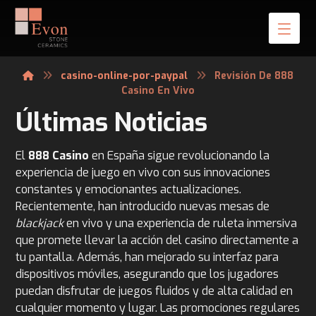
casino-online-por-paypal
Revisión De 888
Casino En Vivo
Últimas Noticias
El
888 Casino
en España sigue revolucionando la
experiencia de juego en vivo con sus innovaciones
constantes y emocionantes actualizaciones.
Recientemente, han introducido nuevas mesas de
blackjack
en vivo y una experiencia de ruleta inmersiva
que promete llevar la acción del casino directamente a
tu pantalla. Además, han mejorado su interfaz para
dispositivos móviles, asegurando que los jugadores
puedan disfrutar de juegos fluidos y de alta calidad en
cualquier momento y lugar. Las promociones regulares