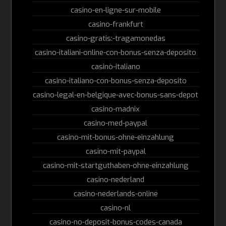
casino-en-ligne-sur-mobile
casino-frankfurt
casino-gratis:-tragamonedas
casino-italiani-online-con-bonus-senza-deposito
casinò-italiano
casino-italiano-con-bonus-senza-deposito
casino-legal-en-belgique-avec-bonus-sans-depot
casino-madnix
casino-med-paypal
casino-mit-bonus-ohne-einzahlung
casino-mit-paypal
casino-mit-startguthaben-ohne-einzahlung
casino-nederland
casino-nederlands-online
casino-nl
casino-no-deposit-bonus-codes-canada