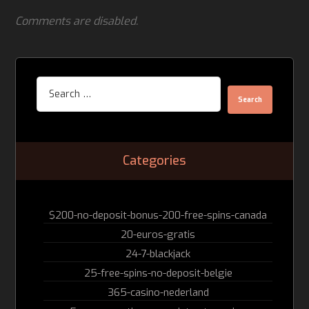
Comments are disabled.
Search
Categories
$200-no-deposit-bonus-200-free-spins-canada
20-euros-gratis
24-7-blackjack
25-free-spins-no-deposit-belgie
365-casino-nederland