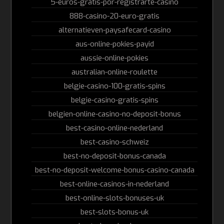
5-euros-gratis-por-registrarte-casino
888-casino-20-euro-gratis
alternatieven-paysafecard-casino
aus-online-pokies-payid
aussie-online-pokies
australian-online-roulette
belgie-casino-100-gratis-spins
belgie-casino-gratis-spins
belgien-online-casino-no-deposit-bonus
best-casino-online-nederland
best-casino-schweiz
best-no-deposit-bonus-canada
best-no-deposit-welcome-bonus-casino-canada
best-online-casinos-in-nederland
best-online-slots-bonuses-uk
best-slots-bonus-uk