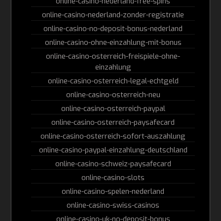
online-casino-nederland-free-spins
online-casino-nederland-zonder-registratie
online-casino-no-deposit-bonus-nederland
online-casino-ohne-einzahlung-mit-bonus
online-casino-osterreich-freispiele-ohne-
einzahlung
online-casino-osterreich-legal-echtgeld
online-casino-osterreich-neu
online-casino-osterreich-paypal
online-casino-osterreich-paysafecard
online-casino-osterreich-sofort-auszahlung
online-casino-paypal-einzahlung-deutschland
online-casino-schweiz-paysafecard
online-casino-slots
online-casino-spelen-nederland
online-casino-swiss-casinos
online-casino-uk-no-deposit-bonus