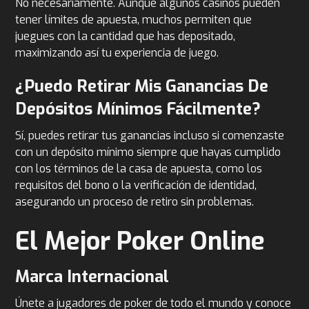
No necesariamente. Aunque algunos casinos pueden
tener límites de apuesta, muchos permiten que
juegues con la cantidad que has depositado,
maximizando así tu experiencia de juego.
¿Puedo Retirar Mis Ganancias De
Depósitos Mínimos Fácilmente?
Sí, puedes retirar tus ganancias incluso si comenzaste
con un depósito mínimo siempre que hayas cumplido
con los términos de la casa de apuesta, como los
requisitos del bono o la verificación de identidad,
asegurando un proceso de retiro sin problemas.
El Mejor Poker Online
Marca Internacional
Únete a jugadores de poker de todo el mundo y conoce