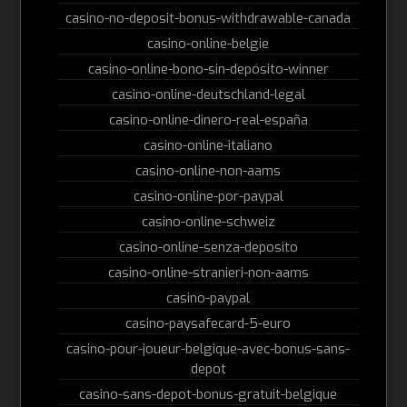
casino-no-deposit-bonus-withdrawable-canada
casino-online-belgie
casino-online-bono-sin-depósito-winner
casino-online-deutschland-legal
casino-online-dinero-real-españa
casino-online-italiano
casino-online-non-aams
casino-online-por-paypal
casino-online-schweiz
casino-online-senza-deposito
casino-online-stranieri-non-aams
casino-paypal
casino-paysafecard-5-euro
casino-pour-joueur-belgique-avec-bonus-sans-
depot
casino-sans-depot-bonus-gratuit-belgique