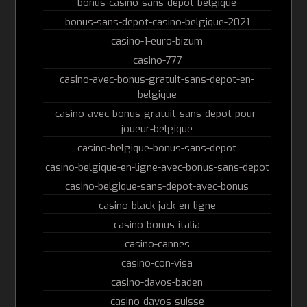
bonus-casino-sans-depot-belgique
bonus-sans-depot-casino-belgique-2021
casino-1-euro-bizum
casino-777
casino-avec-bonus-gratuit-sans-depot-en-
belgique
casino-avec-bonus-gratuit-sans-depot-pour-
joueur-belgique
casino-belgique-bonus-sans-depot
casino-belgique-en-ligne-avec-bonus-sans-depot
casino-belgique-sans-depot-avec-bonus
casino-black-jack-en-ligne
casino-bonus-italia
casino-cannes
casino-con-visa
casino-davos-baden
casino-davos-suisse