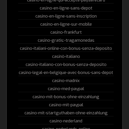
casino-en-ligne-qui-accepte-paysafecard
casino-en-ligne-sans-depot
casino-en-ligne-sans-inscription
casino-en-ligne-sur-mobile
casino-frankfurt
casino-gratis:-tragamonedas
casino-italiani-online-con-bonus-senza-deposito
casinò-italiano
casino-italiano-con-bonus-senza-deposito
casino-legal-en-belgique-avec-bonus-sans-depot
casino-madnix
casino-med-paypal
casino-mit-bonus-ohne-einzahlung
casino-mit-paypal
casino-mit-startguthaben-ohne-einzahlung
casino-nederland