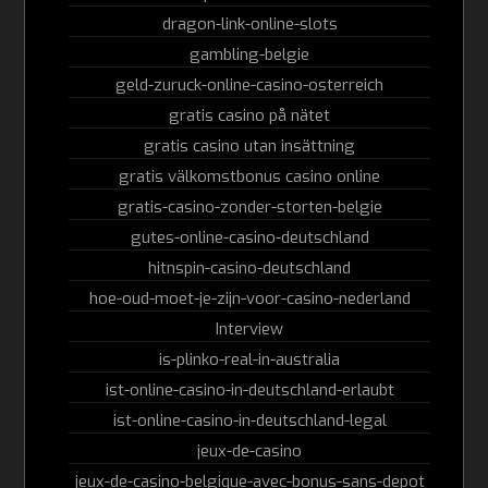
dragon-link-online-slots
gambling-belgie
geld-zuruck-online-casino-osterreich
gratis casino på nätet
gratis casino utan insättning
gratis välkomstbonus casino online
gratis-casino-zonder-storten-belgie
gutes-online-casino-deutschland
hitnspin-casino-deutschland
hoe-oud-moet-je-zijn-voor-casino-nederland
Interview
is-plinko-real-in-australia
ist-online-casino-in-deutschland-erlaubt
ist-online-casino-in-deutschland-legal
jeux-de-casino
jeux-de-casino-belgique-avec-bonus-sans-depot