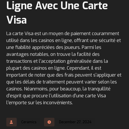
Ligne Avec Une Carte
Visa
La carte Visa est un moyen de paiement couramment
utilisé dans les casinos en ligne, offrant une sécurité et
une fiabilité appréciées des joueurs. Parmi les
avantages notables, on trouve la facilité des
transactions et l’acceptation généralisée dans la
plupart des casinos en ligne. Cependant, il est
important de noter que des frais peuvent s’appliquer et
que les délais de traitement peuvent varier selon les
casinos. Néanmoins, pour beaucoup, la tranquillité
d’esprit que procure l’utilisation d’une carte Visa
l’emporte sur les inconvénients.
Ceramics
December 27, 2024