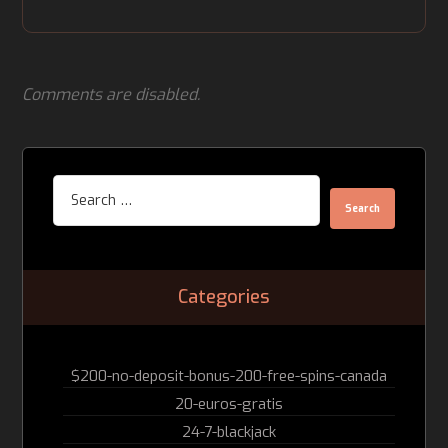
Comments are disabled.
Search
Categories
$200-no-deposit-bonus-200-free-spins-canada
20-euros-gratis
24-7-blackjack