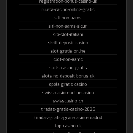
registration-bonus-casino-uk
ruleta-casino-online-gratis
siti-non-aams
siti-non-aams-sicuri
siti-slot-italiani
skrill-deposit-casino
slot-gratis-online
slot-non-aams
slots casino gratis
slots-no-deposit-bonus-uk
spela gratis casino
swiss-casino-onlinecasino
swisscasino-ch
tiradas-gratis-casino-2025
tiradas-gratis-gran-casino-madrid
top-casino-uk