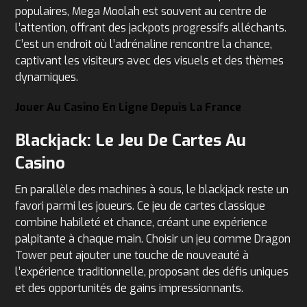
populaires, Mega Moolah est souvent au centre de
l’attention, offrant des jackpots progressifs alléchants.
C’est un endroit où l’adrénaline rencontre la chance,
captivant les visiteurs avec des visuels et des thèmes
dynamiques.
Jouer Au Casino En Ligne Depuis La France
Blackjack: Le Jeu De Cartes Au
Casino
En parallèle des machines à sous, le blackjack reste un
favori parmi les joueurs. Ce jeu de cartes classique
combine habileté et chance, créant une expérience
palpitante à chaque main. Choisir un jeu comme Dragon
Tower peut ajouter une touche de nouveauté à
l’expérience traditionnelle, proposant des défis uniques
et des opportunités de gains impressionnants.