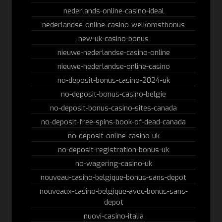
nederlands-online-casino-ideal
nederlandse-online-casino-welkomstbonus
new-uk-casino-bonus
nieuwe-nederlandse-casino-online
nieuwe-nederlandse-online-casino
no-deposit-bonus-casino-2024-uk
no-deposit-bonus-casino-belgie
no-deposit-bonus-casino-sites-canada
no-deposit-free-spins-book-of-dead-canada
no-deposit-online-casino-uk
no-deposit-registration-bonus-uk
no-wagering-casino-uk
nouveau-casino-belgique-bonus-sans-depot
nouveaux-casino-belgique-avec-bonus-sans-
depot
nuovi-casino-italia