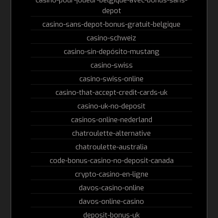
casino-pour-joueur-belgique-avec-bonus-sans-
depot
casino-sans-depot-bonus-gratuit-belgique
casino-schweiz
casino-sin-depósito-mustang
casino-swiss
casino-swiss-online
casino-that-accept-credit-cards-uk
casino-uk-no-deposit
casinos-online-nederland
chatroulette-alternative
chatroulette-australia
code-bonus-casino-no-deposit-canada
crypto-casino-en-ligne
davos-casino-online
davos-online-casino
deposit-bonus-uk