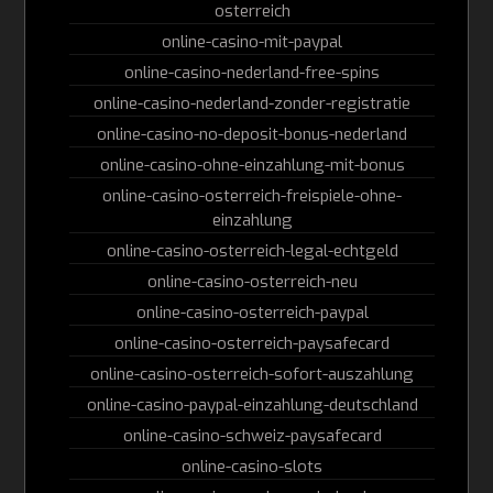
osterreich
online-casino-mit-paypal
online-casino-nederland-free-spins
online-casino-nederland-zonder-registratie
online-casino-no-deposit-bonus-nederland
online-casino-ohne-einzahlung-mit-bonus
online-casino-osterreich-freispiele-ohne-
einzahlung
online-casino-osterreich-legal-echtgeld
online-casino-osterreich-neu
online-casino-osterreich-paypal
online-casino-osterreich-paysafecard
online-casino-osterreich-sofort-auszahlung
online-casino-paypal-einzahlung-deutschland
online-casino-schweiz-paysafecard
online-casino-slots