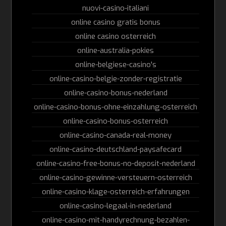
nuovi-casino-italiani
online casino gratis bonus
online casino osterreich
online-australia-pokies
online-belgiese-casino's
online-casino-belgie-zonder-registratie
online-casino-bonus-nederland
online-casino-bonus-ohne-einzahlung-osterreich
online-casino-bonus-osterreich
online-casino-canada-real-money
online-casino-deutschland-paysafecard
online-casino-free-bonus-no-deposit-nederland
online-casino-gewinne-versteuern-osterreich
online-casino-klage-osterreich-erfahrungen
online-casino-legaal-in-nederland
online-casino-mit-handyrechnung-bezahlen-