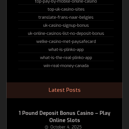
top-pay-by-mobile-online-casino
top-uk-casino-sites
translate-frans-naar-belgies
uk-casino-signup-bonus
uk-online-casinos-list-no-deposit-bonus
welke-casino-met-paysafecard
what-is-plinko-app
what-is-the-real-plinko-app
win-real-money-canada
Latest Posts
1 Pound Deposit Bonus Casino – Play
Online Slots
October 4, 2025