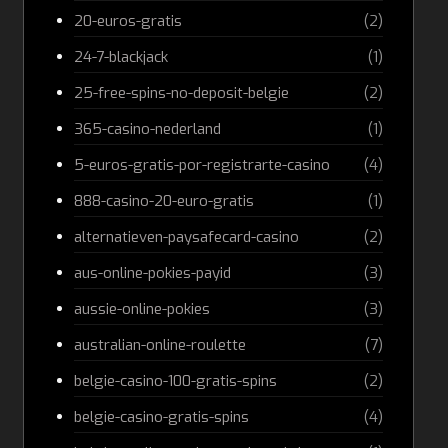
20-euros-gratis
(2)
24-7-blackjack
(1)
25-free-spins-no-deposit-belgie
(2)
365-casino-nederland
(1)
5-euros-gratis-por-registrarte-casino
(4)
888-casino-20-euro-gratis
(1)
alternatieven-paysafecard-casino
(2)
aus-online-pokies-payid
(3)
aussie-online-pokies
(3)
australian-online-roulette
(7)
belgie-casino-100-gratis-spins
(2)
belgie-casino-gratis-spins
(4)