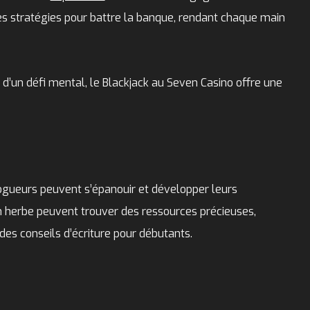
es
stratégies
pour battre la banque, rendant chaque main
d’un défi mental, le Blackjack au Seven Casino offre une
ogueurs peuvent s’épanouir et développer leurs
 herbe peuvent trouver des ressources précieuses,
 des conseils d’écriture pour débutants.