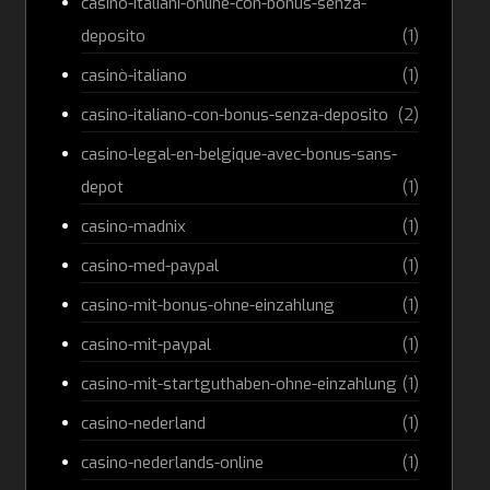
casino-italiani-online-con-bonus-senza-
deposito
(1)
casinò-italiano
(1)
casino-italiano-con-bonus-senza-deposito
(2)
casino-legal-en-belgique-avec-bonus-sans-
depot
(1)
casino-madnix
(1)
casino-med-paypal
(1)
casino-mit-bonus-ohne-einzahlung
(1)
casino-mit-paypal
(1)
casino-mit-startguthaben-ohne-einzahlung
(1)
casino-nederland
(1)
casino-nederlands-online
(1)