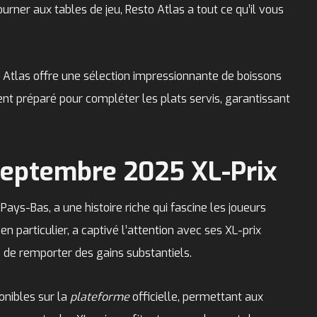
ourner aux tables de jeu, Resto Atlas a tout ce qu’il vous
o Atlas offre une sélection impressionnante de boissons
nt préparé pour compléter les plats servis, garantissant
 Septembre 2025 XL-Prix
 Pays-Bas, a une histoire riche qui fascine les joueurs
 particulier, a captivé l’attention avec ses XL-prix
e de remporter des gains substantiels.
ponibles sur la
plateforme
officielle, permettant aux