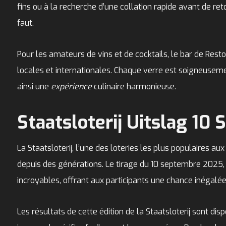
fins ou à la recherche d’une collation rapide avant de ret
faut.
Pour les amateurs de
vins
et de cocktails, le bar de Rest
locales et internationales. Chaque verre est soigneuseme
ainsi une
expérience
culinaire harmonieuse.
Staatsloterij Uitslag 10
La Staatsloterij, l’une des loteries les plus populaires aux
depuis des générations. Le tirage du 10 septembre 2025, en
incroyables, offrant aux participants une chance inégalé
Les résultats de cette édition de la Staatsloterij sont dis