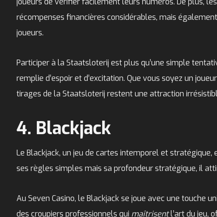
joueurs de vérifier facilement leurs numéros. De plus, l
récompenses financières considérables, mais également
joueurs.
Participer à la Staatsloterij est plus qu’une simple
tentati
remplie d’espoir et d’excitation. Que vous soyez un joueu
tirages de la Staatsloterij restent une attraction irrésistib
4. Blackjack
Le Blackjack, un jeu de cartes intemporel et stratégique,
ses règles simples mais sa profondeur stratégique, il att
Au Seven Casino, le Blackjack se joue avec une touche uniq
des croupiers professionnels qui
maîtrisent
l’art du jeu, 