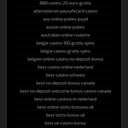
888-casino-20-euro-gratis
alternatieven-paysafecard-casino
aus-online-pokies-payid
aussie-online-pokies
australian-online-roulette
belgie-casino-100-gratis-spins
belgie-casino-gratis-spins
belgien-online-casino-no-deposit-bonus
best-casino-online-nederland
best-casino-schweiz
best-no-deposit-bonus-canada
best-no-deposit-welcome-bonus-casino-canada
best-online-casinos-in-nederland
best-online-slots-bonuses-uk
best-slots-bonus-uk
best-uk-casino-bonus