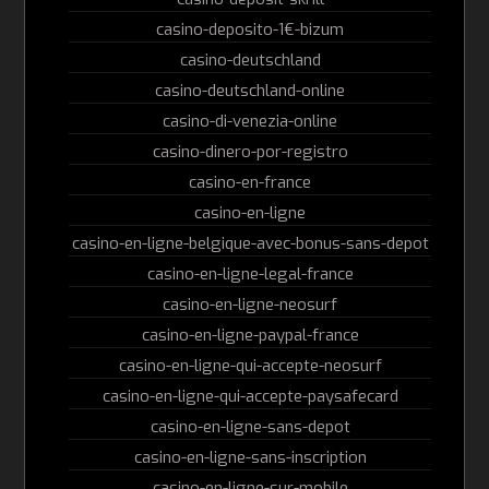
casino-deposito-1€-bizum
casino-deutschland
casino-deutschland-online
casino-di-venezia-online
casino-dinero-por-registro
casino-en-france
casino-en-ligne
casino-en-ligne-belgique-avec-bonus-sans-depot
casino-en-ligne-legal-france
casino-en-ligne-neosurf
casino-en-ligne-paypal-france
casino-en-ligne-qui-accepte-neosurf
casino-en-ligne-qui-accepte-paysafecard
casino-en-ligne-sans-depot
casino-en-ligne-sans-inscription
casino-en-ligne-sur-mobile