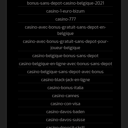
bonus-sans-depot-casino-belgique-2021
casino-1-euro-bizum
casino-777
casino-avec-bonus-gratuit-sans-depot-en-
belgique
casino-avec-bonus-gratuit-sans-depot-pour-
joueur-belgique
casino-belgique-bonus-sans-depot
casino-belgique-en-ligne-avec-bonus-sans-depot
casino-belgique-sans-depot-avec-bonus
casino-black-jack-en-ligne
casino-bonus-italia
casino-cannes
casino-con-visa
casino-davos-baden
casino-davos-suisse
casino-deposit-skrill