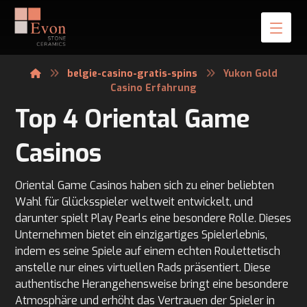
belgie-casino-gratis-spins
Yukon Gold
Casino Erfahrung
Top 4 Oriental Game
Casinos
Oriental Game Casinos haben sich zu einer beliebten
Wahl für Glücksspieler weltweit entwickelt, und
darunter spielt Play Pearls eine besondere Rolle. Dieses
Unternehmen bietet ein einzigartiges Spielerlebnis,
indem es seine Spiele auf einem echten Roulettetisch
anstelle nur eines virtuellen Rads präsentiert. Diese
authentische Herangehensweise bringt eine besondere
Atmosphäre und erhöht das Vertrauen der Spieler in