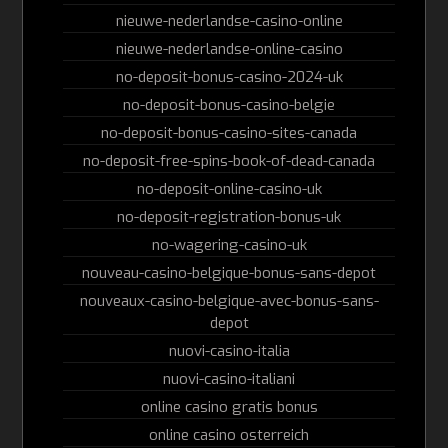
nieuwe-nederlandse-casino-online
nieuwe-nederlandse-online-casino
no-deposit-bonus-casino-2024-uk
no-deposit-bonus-casino-belgie
no-deposit-bonus-casino-sites-canada
no-deposit-free-spins-book-of-dead-canada
no-deposit-online-casino-uk
no-deposit-registration-bonus-uk
no-wagering-casino-uk
nouveau-casino-belgique-bonus-sans-depot
nouveaux-casino-belgique-avec-bonus-sans-
depot
nuovi-casino-italia
nuovi-casino-italiani
online casino gratis bonus
online casino osterreich