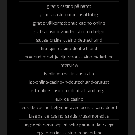
gratis casino på nätet
gratis casino utan insättning
gratis välkomstbonus casino online
gratis-casino-zonder-storten-belgie
gutes-online-casino-deutschland
hitnspin-casino-deutschland
hoe-oud-moet-je-zijn-voor-casino-nederland
Interview
is-plinko-real-in-australia
ist-online-casino-in-deutschland-erlaubt
ist-online-casino-in-deutschland-legal
jeux-de-casino
jeux-de-casino-belgique-avec-bonus-sans-depot
juegos-de-casino-gratis-tragamonedas
juegos-de-casino-gratis-tragamonedas-viejas
legale-online-casino-in-nederland