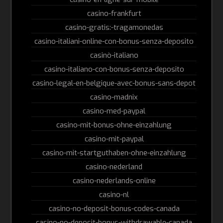
casino-frankfurt
casino-gratis:-tragamonedas
casino-italiani-online-con-bonus-senza-deposito
casinò-italiano
casino-italiano-con-bonus-senza-deposito
casino-legal-en-belgique-avec-bonus-sans-depot
casino-madnix
casino-med-paypal
casino-mit-bonus-ohne-einzahlung
casino-mit-paypal
casino-mit-startguthaben-ohne-einzahlung
casino-nederland
casino-nederlands-online
casino-nl
casino-no-deposit-bonus-codes-canada
casino-no-deposit-bonus-withdrawable-canada