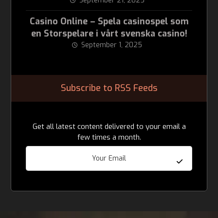
September 21, 2025
Casino Online – Spela casinospel som
en Storspelare i vårt svenska casino!
September 1, 2025
Subscribe to RSS Feeds
Get all latest content delivered to your email a
few times a month.