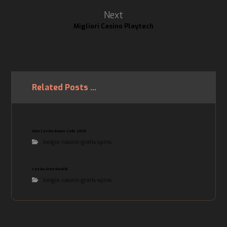
Next
Migliori Casino Playtech
Related Posts ...
Gioo Casino Bonus Code 2025
belgie-casino-gratis-spins
Casino Gran Madrid
belgie-casino-gratis-spins