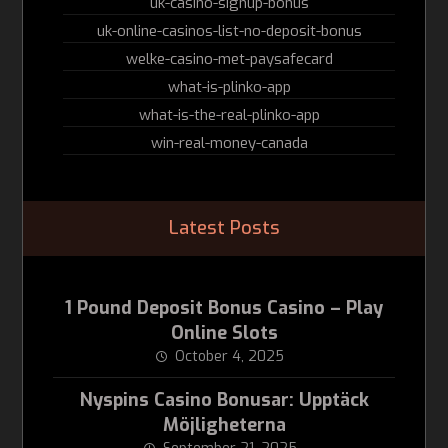
uk-casino-signup-bonus
uk-online-casinos-list-no-deposit-bonus
welke-casino-met-paysafecard
what-is-plinko-app
what-is-the-real-plinko-app
win-real-money-canada
Latest Posts
1 Pound Deposit Bonus Casino – Play
Online Slots
October 4, 2025
Nyspins Casino Bonusar: Upptäck
Möjligheterna