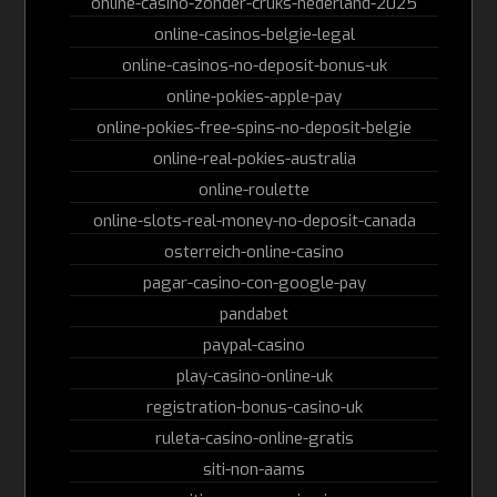
online-casino-zonder-cruks-nederland-2025
online-casinos-belgie-legal
online-casinos-no-deposit-bonus-uk
online-pokies-apple-pay
online-pokies-free-spins-no-deposit-belgie
online-real-pokies-australia
online-roulette
online-slots-real-money-no-deposit-canada
osterreich-online-casino
pagar-casino-con-google-pay
pandabet
paypal-casino
play-casino-online-uk
registration-bonus-casino-uk
ruleta-casino-online-gratis
siti-non-aams