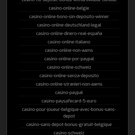
casino-online-belgie
casino-online-bono-sin-depósito-winner
casino-online-deutschland-legal
casino-online-dinero-real-españa
casino-online-italiano
casino-online-non-aams
casino-online-por-paypal
casino-online-schweiz
casino-online-senza-deposito
casino-online-stranieri-non-aams
casino-paypal
casino-paysafecard-5-euro
casino-pour-joueur-belgique-avec-bonus-sans-
depot
casino-sans-depot-bonus-gratuit-belgique
casino-schweiz