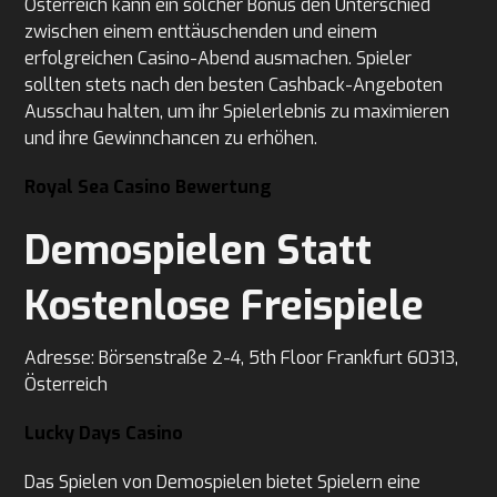
Österreich kann ein solcher Bonus den Unterschied
zwischen einem enttäuschenden und einem
erfolgreichen Casino-Abend ausmachen. Spieler
sollten stets nach den besten Cashback-Angeboten
Ausschau halten, um ihr Spielerlebnis zu maximieren
und ihre Gewinnchancen zu erhöhen.
Royal Sea Casino Bewertung
Demospielen Statt
Kostenlose Freispiele
Adresse: Börsenstraße 2-4, 5th Floor Frankfurt 60313,
Österreich
Lucky Days Casino
Das Spielen von Demospielen bietet Spielern eine