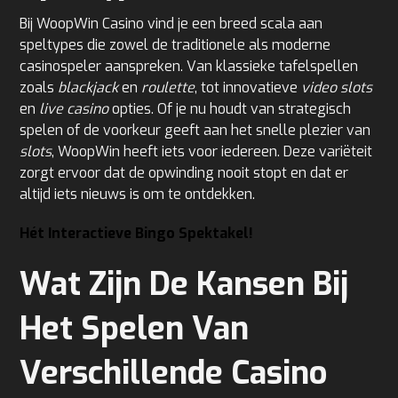
Bij WoopWin Casino vind je een breed scala aan
speltypes die zowel de traditionele als moderne
casinospeler aanspreken. Van klassieke tafelspellen
zoals
blackjack
en
roulette
, tot innovatieve
video slots
en
live casino
opties. Of je nu houdt van strategisch
spelen of de voorkeur geeft aan het snelle plezier van
slots
, WoopWin heeft iets voor iedereen. Deze variëteit
zorgt ervoor dat de opwinding nooit stopt en dat er
altijd iets nieuws is om te ontdekken.
Hét Interactieve Bingo Spektakel!
Wat Zijn De Kansen Bij
Het Spelen Van
Verschillende Casino