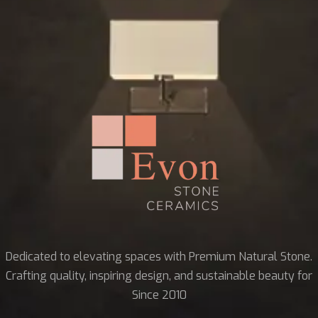
Dedicated to elevating spaces with Premium Natural Stone.
Crafting quality, inspiring design, and sustainable beauty for
Since 2010