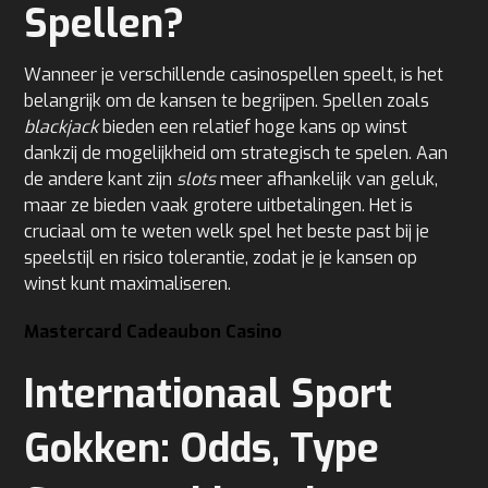
Spellen?
Wanneer je verschillende casinospellen speelt, is het
belangrijk om de kansen te begrijpen. Spellen zoals
blackjack
bieden een relatief hoge kans op winst
dankzij de mogelijkheid om strategisch te spelen. Aan
de andere kant zijn
slots
meer afhankelijk van geluk,
maar ze bieden vaak grotere uitbetalingen. Het is
cruciaal om te weten welk spel het beste past bij je
speelstijl en risico tolerantie, zodat je je kansen op
winst kunt maximaliseren.
Mastercard Cadeaubon Casino
Internationaal Sport
Gokken: Odds, Type