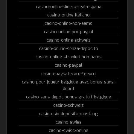
casino-online-dinero-real-españa
casino-online-italiano
casino-online-non-aams
casino-online-por-paypal
casino-online-schweiz
casino-online-senza-deposito
casino-online-stranieri-non-aams
casino-paypal
casino-paysafecard-5-euro
casino-pour-joueur-belgique-avec-bonus-sans-
depot
casino-sans-depot-bonus-gratuit-belgique
casino-schweiz
casino-sin-depósito-mustang
casino-swiss
casino-swiss-online