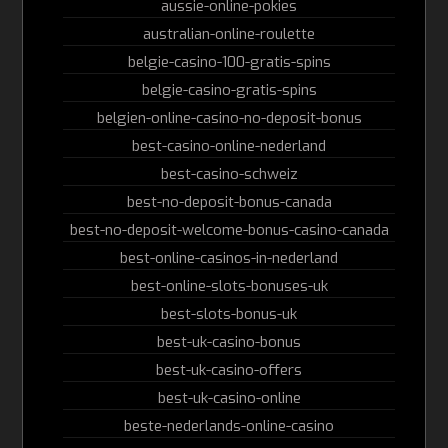
aussie-online-pokies
australian-online-roulette
belgie-casino-100-gratis-spins
belgie-casino-gratis-spins
belgien-online-casino-no-deposit-bonus
best-casino-online-nederland
best-casino-schweiz
best-no-deposit-bonus-canada
best-no-deposit-welcome-bonus-casino-canada
best-online-casinos-in-nederland
best-online-slots-bonuses-uk
best-slots-bonus-uk
best-uk-casino-bonus
best-uk-casino-offers
best-uk-casino-online
beste-nederlands-online-casino