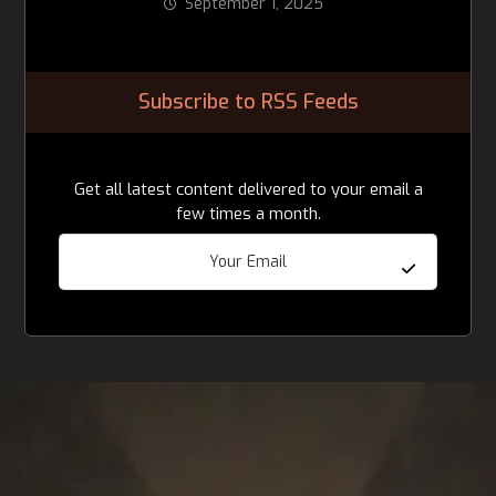
September 1, 2025
Subscribe to RSS Feeds
Get all latest content delivered to your email a
few times a month.