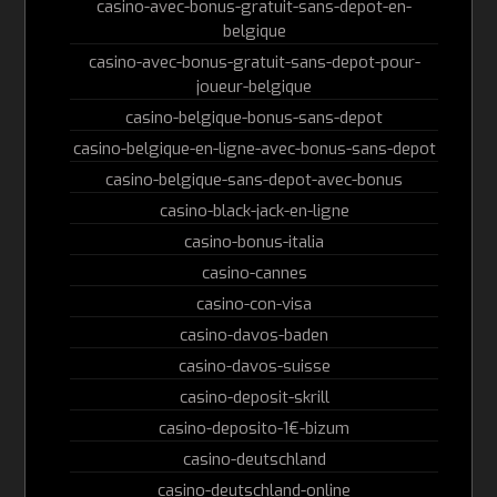
casino-avec-bonus-gratuit-sans-depot-en-
belgique
casino-avec-bonus-gratuit-sans-depot-pour-
joueur-belgique
casino-belgique-bonus-sans-depot
casino-belgique-en-ligne-avec-bonus-sans-depot
casino-belgique-sans-depot-avec-bonus
casino-black-jack-en-ligne
casino-bonus-italia
casino-cannes
casino-con-visa
casino-davos-baden
casino-davos-suisse
casino-deposit-skrill
casino-deposito-1€-bizum
casino-deutschland
casino-deutschland-online