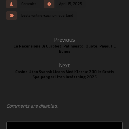
Ceramics
April 15, 2025
beste-online-casino-nederland
Previous
La Recensione Di Eurobet: Palinsesto, Quote, Payout E
Bonus
Next
Casino Utan Svensk Licens Med Klarna: 200 kr Gratis
Spelpengar Utan Insättning 2025
Comments are disabled.