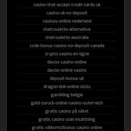
casino-that-accept-credit-cards-uk
casino-uk-no-deposit
casinos-online-nederland
chatroulette-alternative
chatroulette-australia
code-bonus-casino-no-deposit-canada
crypto-casino-en-ligne
davos-casino-online
davos-online-casino
deposit-bonus-uk
dragon-link-online-slots
gambling-belgie
geld-zuruck-online-casino-osterreich
gratis casino på nätet
gratis casino utan insättning
gratis välkomstbonus casino online