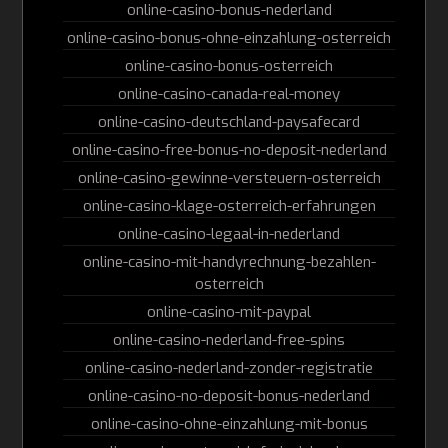
online-casino-bonus-nederland
online-casino-bonus-ohne-einzahlung-osterreich
online-casino-bonus-osterreich
online-casino-canada-real-money
online-casino-deutschland-paysafecard
online-casino-free-bonus-no-deposit-nederland
online-casino-gewinne-versteuern-osterreich
online-casino-klage-osterreich-erfahrungen
online-casino-legaal-in-nederland
online-casino-mit-handyrechnung-bezahlen-
osterreich
online-casino-mit-paypal
online-casino-nederland-free-spins
online-casino-nederland-zonder-registratie
online-casino-no-deposit-bonus-nederland
online-casino-ohne-einzahlung-mit-bonus