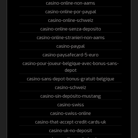
casino-online-non-aams
casino-online-por-paypal
casino-online-schweiz
casino-online-senza-deposito
casino-online-stranieri-non-aams
casino-paypal
casino-paysafecard-5-euro
casino-pour-joueur-belgique-avec-bonus-sans-
depot
casino-sans-depot-bonus-gratuit-belgique
casino-schweiz
casino-sin-depósito-mustang
casino-swiss
casino-swiss-online
casino-that-accept-credit-cards-uk
casino-uk-no-deposit