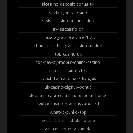
slots-no-deposit-bonus-uk
spela gratis casino
swiss-casino-onlinecasino
swisscasino-ch
tiradas-gratis-casino-2025
tiradas-gratis-gran-casino-madrid
top-casino-uk
top-pay-by-mobile-online-casino
top-uk-casino-sites
translate-frans-naar-belgies
uk-casino-signup-bonus
uk-online-casinos-list-no-deposit-bonus
welke-casino-met-paysafecard
what-is-plinko-app
what-is-the-real-plinko-app
win-real-money-canada