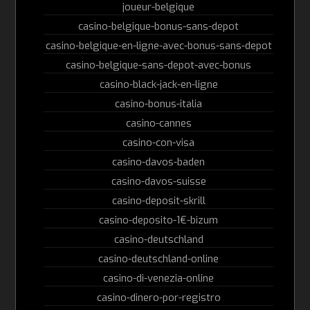
joueur-belgique
casino-belgique-bonus-sans-depot
casino-belgique-en-ligne-avec-bonus-sans-depot
casino-belgique-sans-depot-avec-bonus
casino-black-jack-en-ligne
casino-bonus-italia
casino-cannes
casino-con-visa
casino-davos-baden
casino-davos-suisse
casino-deposit-skrill
casino-deposito-1€-bizum
casino-deutschland
casino-deutschland-online
casino-di-venezia-online
casino-dinero-por-registro