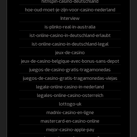
hitnspin-casino-deutschland
hoe-oud-moet-je-zijn-voor-casino-nederland
Interview
is-plinko-real-in-australia
ist-online-casino-in-deutschland-erlaubt
ist-online-casino-in-deutschland-legal
jeux-de-casino
jeux-de-casino-belgique-avec-bonus-sans-depot
juegos-de-casino-gratis-tragamonedas
juegos-de-casino-gratis-tragamonedas-viejas
legale-online-casino-in-nederland
legales-online-casino-osterreich
lottogo-uk
madnix-casino-en-ligne
mastercard-en-casino-online
mejor-casino-apple-pay