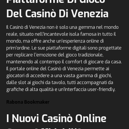
Del Casinò Di Venezia
Il Casinò di Venezia non è solo una gemma nel mondo
reale, situato nell’incantevole isola famosa in tutto il
mondo, ma offre anche un’esperienza online di
prim’ordine. Le sue piattaforme digitali sono progettate
per replicare l’emozione del gioco tradizionale,
mantenendo al contempo il comfort di giocare da casa.
Il portale online del Casinò di Venezia permette ai
giocatori di accedere a una vasta gamma di giochi,
dalle slot ai giochi da tavolo, tutti accompagnati da
grafiche di alta qualità e un’interfaccia user-friendly.
Rabona Bookmaker
I Nuovi Casinò Online