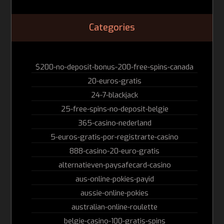
Categories
$200-no-deposit-bonus-200-free-spins-canada
20-euros-gratis
24-7-blackjack
25-free-spins-no-deposit-belgie
365-casino-nederland
5-euros-gratis-por-registrarte-casino
888-casino-20-euro-gratis
alternatieven-paysafecard-casino
aus-online-pokies-payid
aussie-online-pokies
australian-online-roulette
belgie-casino-100-gratis-spins