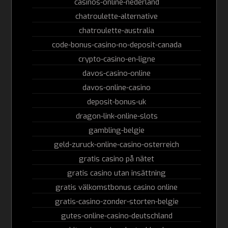
casinos-online-nederland
chatroulette-alternative
chatroulette-australia
code-bonus-casino-no-deposit-canada
crypto-casino-en-ligne
davos-casino-online
davos-online-casino
deposit-bonus-uk
dragon-link-online-slots
gambling-belgie
geld-zuruck-online-casino-osterreich
gratis casino på nätet
gratis casino utan insättning
gratis välkomstbonus casino online
gratis-casino-zonder-storten-belgie
gutes-online-casino-deutschland