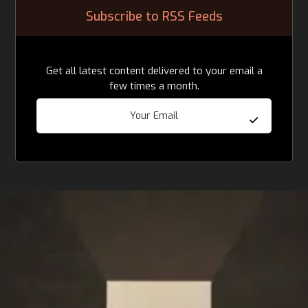
Subscribe to RSS Feeds
Get all latest content delivered to your email a
few times a month.