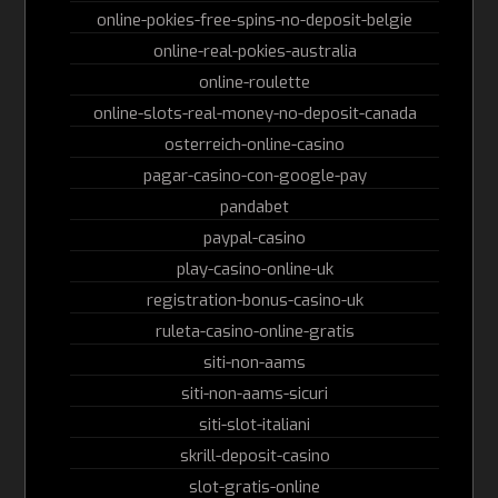
online-pokies-free-spins-no-deposit-belgie
online-real-pokies-australia
online-roulette
online-slots-real-money-no-deposit-canada
osterreich-online-casino
pagar-casino-con-google-pay
pandabet
paypal-casino
play-casino-online-uk
registration-bonus-casino-uk
ruleta-casino-online-gratis
siti-non-aams
siti-non-aams-sicuri
siti-slot-italiani
skrill-deposit-casino
slot-gratis-online