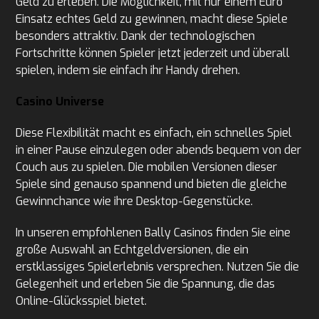
Geld zu erleben. Die Möglichkeit, mit nur einem Euro
Einsatz echtes Geld zu gewinnen, macht diese Spiele
besonders attraktiv. Dank der technologischen
Fortschritte können Spieler jetzt jederzeit und überall
spielen, indem sie einfach ihr Handy drehen.
Casino Universe
Diese Flexibilität macht es einfach, ein schnelles Spiel
in einer Pause einzulegen oder abends bequem von der
Couch aus zu spielen. Die mobilen Versionen dieser
Spiele sind genauso spannend und bieten die gleiche
Gewinnchance wie ihre Desktop-Gegenstücke.
In unseren empfohlenen Bally Casinos finden Sie eine
große Auswahl an Echtgeldversionen, die ein
erstklassiges Spielerlebnis versprechen. Nutzen Sie die
Gelegenheit und erleben Sie die Spannung, die das
Online-Glücksspiel bietet.