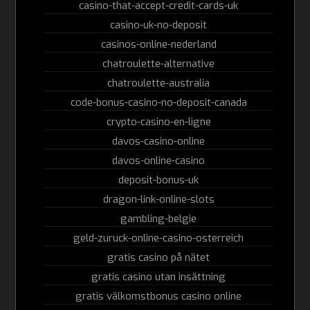
casino-that-accept-credit-cards-uk
casino-uk-no-deposit
casinos-online-nederland
chatroulette-alternative
chatroulette-australia
code-bonus-casino-no-deposit-canada
crypto-casino-en-ligne
davos-casino-online
davos-online-casino
deposit-bonus-uk
dragon-link-online-slots
gambling-belgie
geld-zuruck-online-casino-osterreich
gratis casino på nätet
gratis casino utan insättning
gratis välkomstbonus casino online