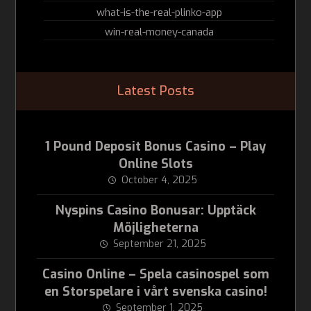
what-is-the-real-plinko-app
win-real-money-canada
Latest Posts
1 Pound Deposit Bonus Casino – Play
Online Slots
October 4, 2025
Nyspins Casino Bonusar: Upptäck
Möjligheterna
September 21, 2025
Casino Online – Spela casinospel som
en Storspelare i vårt svenska casino!
September 1, 2025