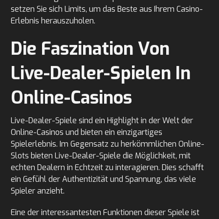
setzen Sie sich Limits, um das Beste aus Ihrem Casino-
Erlebnis herauszuholen.
Die Faszination Von
Live-Dealer-Spielen In
Online-Casinos
Live-Dealer-Spiele sind ein Highlight in der Welt der
Online-Casinos und bieten ein einzigartiges
Spielerlebnis. Im Gegensatz zu herkömmlichen Online-
Slots bieten Live-Dealer-Spiele die Möglichkeit, mit
echten Dealern in Echtzeit zu interagieren. Dies schafft
ein Gefühl der Authentizität und Spannung, das viele
Spieler anzieht.
Eine der interessantesten Funktionen dieser Spiele ist