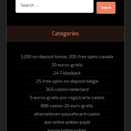
Search
Categories
$200-no-deposit-bonus-200-free-spins-canada
20-euros-gratis
24-7-blackjack
25-free-spins-no-deposit-belgie
365-casino-nederland
5-euros-gratis-por-registrarte-casino
888-casino-20-euro-gratis
alternatieven-paysafecard-casino
aus-online-pokies-payid
aussie-online-pokies