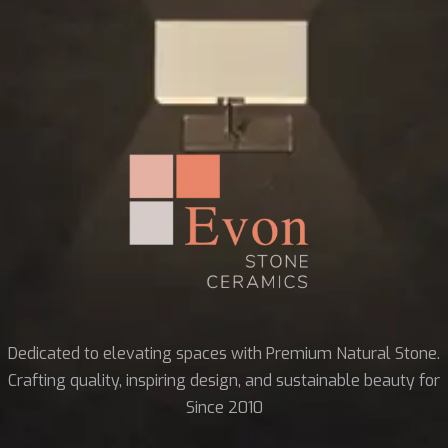
Dedicated to elevating spaces with Premium Natural Stone.
Crafting quality, inspiring design, and sustainable beauty for
Since 2010