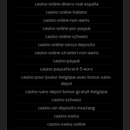
casino-online-dinero-real-españa
casino-online-italiano
casino-online-non-aams
casino-online-por-paypal
casino-online-schweiz
casino-online-senza-deposito
casino-online-stranieri-non-aams
casino-paypal
casino-paysafecard-5-euro
casino-pour-joueur-belgique-avec-bonus-sans-
depot
casino-sans-depot-bonus-gratuit-belgique
casino-schweiz
casino-sin-depósito-mustang
casino-swiss
casino-swiss-online