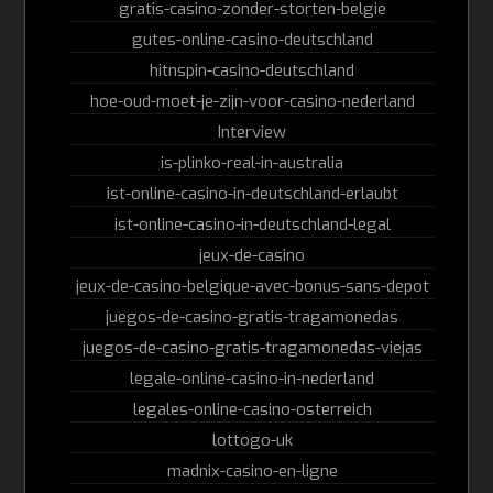
gratis-casino-zonder-storten-belgie
gutes-online-casino-deutschland
hitnspin-casino-deutschland
hoe-oud-moet-je-zijn-voor-casino-nederland
Interview
is-plinko-real-in-australia
ist-online-casino-in-deutschland-erlaubt
ist-online-casino-in-deutschland-legal
jeux-de-casino
jeux-de-casino-belgique-avec-bonus-sans-depot
juegos-de-casino-gratis-tragamonedas
juegos-de-casino-gratis-tragamonedas-viejas
legale-online-casino-in-nederland
legales-online-casino-osterreich
lottogo-uk
madnix-casino-en-ligne