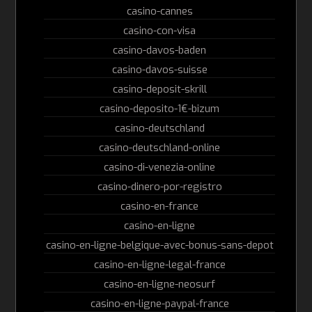
casino-cannes
casino-con-visa
casino-davos-baden
casino-davos-suisse
casino-deposit-skrill
casino-deposito-1€-bizum
casino-deutschland
casino-deutschland-online
casino-di-venezia-online
casino-dinero-por-registro
casino-en-france
casino-en-ligne
casino-en-ligne-belgique-avec-bonus-sans-depot
casino-en-ligne-legal-france
casino-en-ligne-neosurf
casino-en-ligne-paypal-france