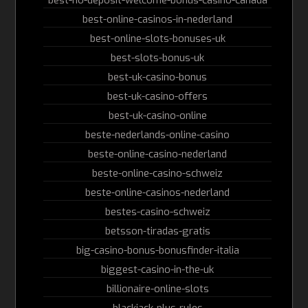
best-no-deposit-welcome-bonus-casino-canada
best-online-casinos-in-nederland
best-online-slots-bonuses-uk
best-slots-bonus-uk
best-uk-casino-bonus
best-uk-casino-offers
best-uk-casino-online
beste-nederlands-online-casino
beste-online-casino-nederland
beste-online-casino-schweiz
beste-online-casinos-nederland
bestes-casino-schweiz
betsson-tiradas-gratis
big-casino-bonus-bonusfinder-italia
biggest-casino-in-the-uk
billionaire-online-slots