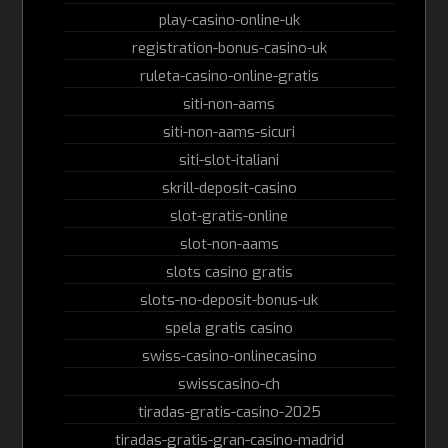
play-casino-online-uk
registration-bonus-casino-uk
ruleta-casino-online-gratis
siti-non-aams
siti-non-aams-sicuri
siti-slot-italiani
skrill-deposit-casino
slot-gratis-online
slot-non-aams
slots casino gratis
slots-no-deposit-bonus-uk
spela gratis casino
swiss-casino-onlinecasino
swisscasino-ch
tiradas-gratis-casino-2025
tiradas-gratis-gran-casino-madrid