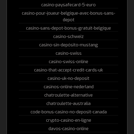
casino-paysafecard-5-euro
casino-pour-joueur-belgique-avec-bonus-sans-
depot
casino-sans-depot-bonus-gratuit-belgique
casino-schweiz
casino-sin-depósito-mustang
casino-swiss
casino-swiss-online
casino-that-accept-credit-cards-uk
casino-uk-no-deposit
casinos-online-nederland
chatroulette-alternative
chatroulette-australia
code-bonus-casino-no-deposit-canada
crypto-casino-en-ligne
davos-casino-online