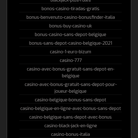
blackjack-plus-rules
bonos-casino-tiradas-gratis
bonus-benvenuto-casino-bonusfinder-italia
bonus-buy-casino-uk
bonus-casino-sans-depot-belgique
bonus-sans-depot-casino-belgique-2021
casino-1-euro-bizum
casino-777
casino-avec-bonus-gratuit-sans-depot-en-
belgique
casino-avec-bonus-gratuit-sans-depot-pour-
joueur-belgique
casino-belgique-bonus-sans-depot
casino-belgique-en-ligne-avec-bonus-sans-depot
casino-belgique-sans-depot-avec-bonus
casino-black-jack-en-ligne
casino-bonus-italia