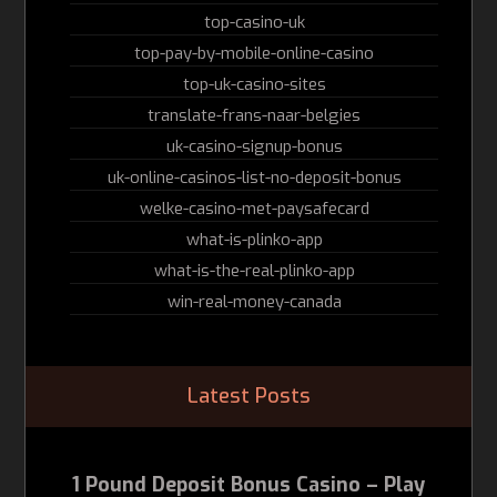
top-casino-uk
top-pay-by-mobile-online-casino
top-uk-casino-sites
translate-frans-naar-belgies
uk-casino-signup-bonus
uk-online-casinos-list-no-deposit-bonus
welke-casino-met-paysafecard
what-is-plinko-app
what-is-the-real-plinko-app
win-real-money-canada
Latest Posts
1 Pound Deposit Bonus Casino – Play