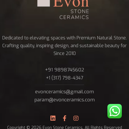
Dedicated to elevating spaces with Premium Natural Stone.
Crafting quality, inspiring design, and sustainable beauty for
Since 2010
+91 9898745602
+1 (317) 798-4347
evonceramics@gmail.com
param@evonceramics.com
Copyright © 2026 Evon Stone Ceramics. All Rights Reserved