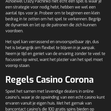
Alhoewel Crazy Pachinko niet echt een spel is waar je
een strategie voor nodig hebt, hebben we wel een
aantal tips voor je. Probeer om te beginnen een klein
bedrag in te zetten om het spel te verkennen. Begrijp
de dynamiek en let op de patronen die zich kunnen
voordoen.
Het spel kan verrassend en onvoorspelbaar zijn, dus
het is belangrijk om flexibel te blijven in je aanpak.
Neem je tijd en geniet van de ervaring zonder te veel te
focussen op winst, want het plezier van het spel moet
voorop staan.
Regels Casino Corona
Speel het samen met levendige dealers in online
casino’s, waar je de opwinding van een echt casino kunt
ervaren vanuit je eigen huis. Met het gemak van
bancontact casino’s die 100 gratis spins bieden op