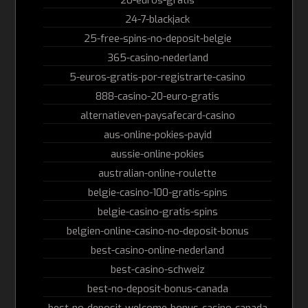
20-euros-gratis
24-7-blackjack
25-free-spins-no-deposit-belgie
365-casino-nederland
5-euros-gratis-por-registrarte-casino
888-casino-20-euro-gratis
alternatieven-paysafecard-casino
aus-online-pokies-payid
aussie-online-pokies
australian-online-roulette
belgie-casino-100-gratis-spins
belgie-casino-gratis-spins
belgien-online-casino-no-deposit-bonus
best-casino-online-nederland
best-casino-schweiz
best-no-deposit-bonus-canada