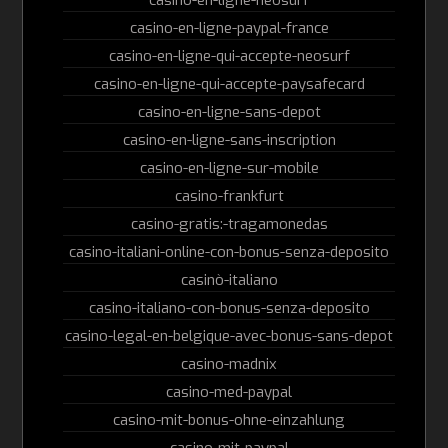
casino-en-ligne-neosurf
casino-en-ligne-paypal-france
casino-en-ligne-qui-accepte-neosurf
casino-en-ligne-qui-accepte-paysafecard
casino-en-ligne-sans-depot
casino-en-ligne-sans-inscription
casino-en-ligne-sur-mobile
casino-frankfurt
casino-gratis:-tragamonedas
casino-italiani-online-con-bonus-senza-deposito
casinò-italiano
casino-italiano-con-bonus-senza-deposito
casino-legal-en-belgique-avec-bonus-sans-depot
casino-madnix
casino-med-paypal
casino-mit-bonus-ohne-einzahlung