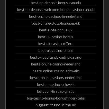
best-no-deposit-bonus-canada
best-no-deposit-welcome-bonus-casino-canada
best-online-casinos-in-nederland
best-online-slots-bonuses-uk
best-slots-bonus-uk
best-uk-casino-bonus
best-uk-casino-offers
best-uk-casino-online
beste-nederlands-online-casino
beste-online-casino-nederland
beste-online-casino-schweiz
beste-online-casinos-nederland
bestes-casino-schweiz
betsson-tiradas-gratis
big-casino-bonus-bonusfinder-italia
biggest-casino-in-the-uk