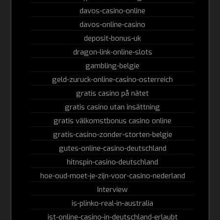
davos-casino-online
davos-online-casino
deposit-bonus-uk
dragon-link-online-slots
gambling-belgie
geld-zuruck-online-casino-osterreich
gratis casino på nätet
gratis casino utan insättning
gratis välkomstbonus casino online
gratis-casino-zonder-storten-belgie
gutes-online-casino-deutschland
hitnspin-casino-deutschland
hoe-oud-moet-je-zijn-voor-casino-nederland
Interview
is-plinko-real-in-australia
ist-online-casino-in-deutschland-erlaubt