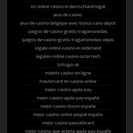
ist-online-casino-in-deutschland-legal
jeux-de-casino
jeux-de-casino-belgique-avec-bonus-sans-depot
juegos-de-casino-gratis-tragamonedas
juegos-de-casino-gratis-tragamonedas-viejas
legale-online-casino-in-nederland
legales-online-casino-osterreich
lottogo-uk
madnix-casino-en-ligne
mastercard-en-casino-online
mejor-casino-apple-pay
mejor-casino-apple-pay-españa
mejor-casino-bizum-españa
mejor-casino-online-paypal-españa
mejor-casino-paysafecard
mejor-casino-que-acepta-apple-pay-españa