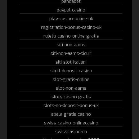
pandabet
paypal-casino
play-casino-online-uk
registration-bonus-casino-uk
ruleta-casino-online-gratis
siti-non-aams
siti-non-aams-sicuri
siti-slot-italiani
skrill-deposit-casino
slot-gratis-online
slot-non-aams
slots casino gratis
slots-no-deposit-bonus-uk
spela gratis casino
swiss-casino-onlinecasino
swisscasino-ch