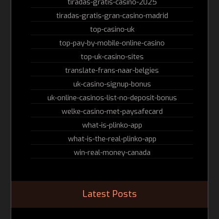
tiradas-gratis-casino-2025
tiradas-gratis-gran-casino-madrid
top-casino-uk
top-pay-by-mobile-online-casino
top-uk-casino-sites
translate-frans-naar-belgies
uk-casino-signup-bonus
uk-online-casinos-list-no-deposit-bonus
welke-casino-met-paysafecard
what-is-plinko-app
what-is-the-real-plinko-app
win-real-money-canada
Latest Posts