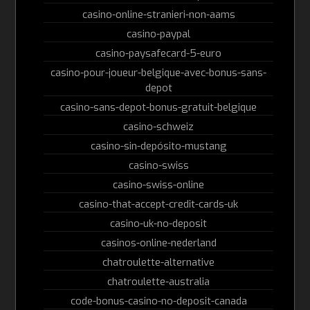
casino-online-stranieri-non-aams
casino-paypal
casino-paysafecard-5-euro
casino-pour-joueur-belgique-avec-bonus-sans-
depot
casino-sans-depot-bonus-gratuit-belgique
casino-schweiz
casino-sin-depósito-mustang
casino-swiss
casino-swiss-online
casino-that-accept-credit-cards-uk
casino-uk-no-deposit
casinos-online-nederland
chatroulette-alternative
chatroulette-australia
code-bonus-casino-no-deposit-canada