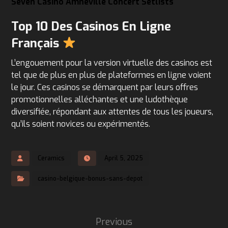
Seven Casino Amnéville Concert Setlists
Top 10 Des Casinos En Ligne
Français
L’engouement pour la version virtuelle des casinos est
tel que de plus en plus de plateformes en ligne voient
le jour. Ces casinos se démarquent par leurs offres
promotionnelles alléchantes et une ludothèque
diversifiée, répondant aux attentes de tous les joueurs,
qu’ils soient novices ou expérimentés.
Ceramics
April 5, 2025
casino-belgique-bonus-sans-depot
Previous