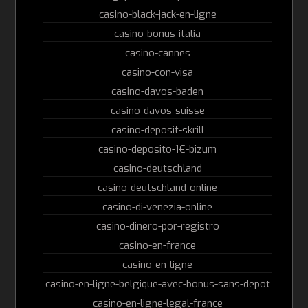
casino-black-jack-en-ligne
casino-bonus-italia
casino-cannes
casino-con-visa
casino-davos-baden
casino-davos-suisse
casino-deposit-skrill
casino-deposito-1€-bizum
casino-deutschland
casino-deutschland-online
casino-di-venezia-online
casino-dinero-por-registro
casino-en-france
casino-en-ligne
casino-en-ligne-belgique-avec-bonus-sans-depot
casino-en-ligne-legal-france