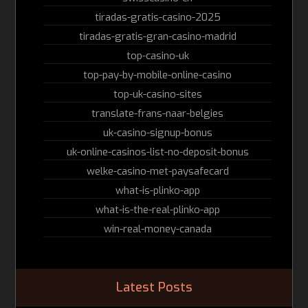
tiradas-gratis-casino-2025
tiradas-gratis-gran-casino-madrid
top-casino-uk
top-pay-by-mobile-online-casino
top-uk-casino-sites
translate-frans-naar-belgies
uk-casino-signup-bonus
uk-online-casinos-list-no-deposit-bonus
welke-casino-met-paysafecard
what-is-plinko-app
what-is-the-real-plinko-app
win-real-money-canada
Latest Posts