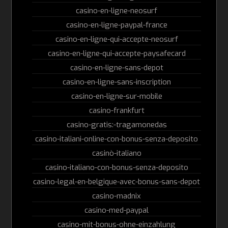
casino-en-ligne-neosurf
casino-en-ligne-paypal-france
casino-en-ligne-qui-accepte-neosurf
casino-en-ligne-qui-accepte-paysafecard
casino-en-ligne-sans-depot
casino-en-ligne-sans-inscription
casino-en-ligne-sur-mobile
casino-frankfurt
casino-gratis:-tragamonedas
casino-italiani-online-con-bonus-senza-deposito
casinò-italiano
casino-italiano-con-bonus-senza-deposito
casino-legal-en-belgique-avec-bonus-sans-depot
casino-madnix
casino-med-paypal
casino-mit-bonus-ohne-einzahlung