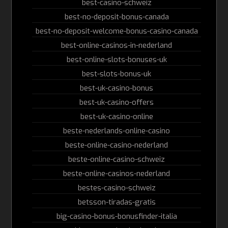
best-casino-schweiz
best-no-deposit-bonus-canada
best-no-deposit-welcome-bonus-casino-canada
best-online-casinos-in-nederland
best-online-slots-bonuses-uk
best-slots-bonus-uk
best-uk-casino-bonus
best-uk-casino-offers
best-uk-casino-online
beste-nederlands-online-casino
beste-online-casino-nederland
beste-online-casino-schweiz
beste-online-casinos-nederland
bestes-casino-schweiz
betsson-tiradas-gratis
big-casino-bonus-bonusfinder-italia