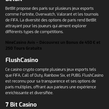
BetBit propose des paris sur plusieurs jeux esports
comme Fortnite, Overwatch, Valorant et les tournois
de FIFA. La diversité des options de paris rend BetBit
attrayant pour les joueurs qui aiment explorer
différents types de compétitions.
NineCasino Avis – Découvrez un Bonus de 450 € et
250 Tours Gratuits
FlushCasino
Ce casino crypto compte plusieurs jeux esports tels
que FIFA, Call of Duty, Rainbow Six, et PUBG. FlushCasino
est reconnu pour sa transparence et ses options de
paris multiples, offrant aux parieurs une expérience
enrichissante et diversifiée.
7 Bit Casino