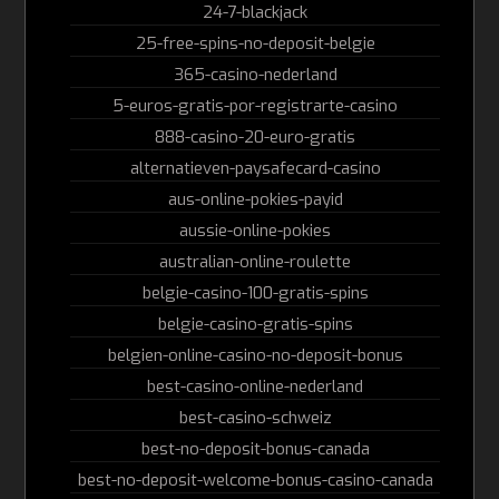
24-7-blackjack
25-free-spins-no-deposit-belgie
365-casino-nederland
5-euros-gratis-por-registrarte-casino
888-casino-20-euro-gratis
alternatieven-paysafecard-casino
aus-online-pokies-payid
aussie-online-pokies
australian-online-roulette
belgie-casino-100-gratis-spins
belgie-casino-gratis-spins
belgien-online-casino-no-deposit-bonus
best-casino-online-nederland
best-casino-schweiz
best-no-deposit-bonus-canada
best-no-deposit-welcome-bonus-casino-canada