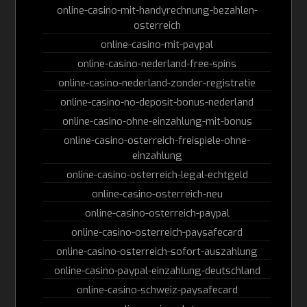
online-casino-mit-handyrechnung-bezahlen-
osterreich
online-casino-mit-paypal
online-casino-nederland-free-spins
online-casino-nederland-zonder-registratie
online-casino-no-deposit-bonus-nederland
online-casino-ohne-einzahlung-mit-bonus
online-casino-osterreich-freispiele-ohne-
einzahlung
online-casino-osterreich-legal-echtgeld
online-casino-osterreich-neu
online-casino-osterreich-paypal
online-casino-osterreich-paysafecard
online-casino-osterreich-sofort-auszahlung
online-casino-paypal-einzahlung-deutschland
online-casino-schweiz-paysafecard