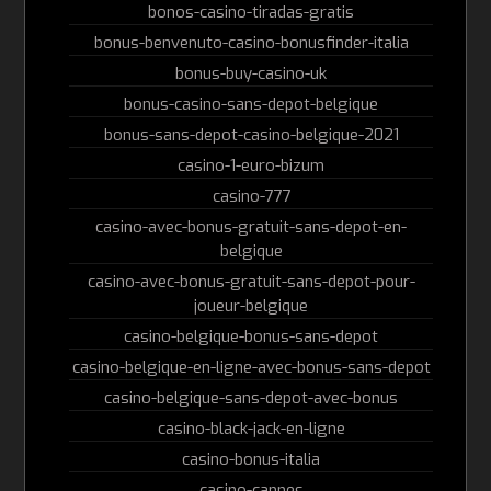
bonos-casino-tiradas-gratis
bonus-benvenuto-casino-bonusfinder-italia
bonus-buy-casino-uk
bonus-casino-sans-depot-belgique
bonus-sans-depot-casino-belgique-2021
casino-1-euro-bizum
casino-777
casino-avec-bonus-gratuit-sans-depot-en-
belgique
casino-avec-bonus-gratuit-sans-depot-pour-
joueur-belgique
casino-belgique-bonus-sans-depot
casino-belgique-en-ligne-avec-bonus-sans-depot
casino-belgique-sans-depot-avec-bonus
casino-black-jack-en-ligne
casino-bonus-italia
casino-cannes