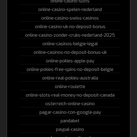
online-casino-slots
online-casino-spelen-nederland
online-casino-swiss-casinos
online-casino-uk-no-deposit-bonus
online-casino-zonder-cruks-nederland-2025
online-casinos-belgie-legal
online-casinos-no-deposit-bonus-uk
online-pokies-apple-pay
online-pokies-free-spins-no-deposit-belgie
online-real-pokies-australia
online-roulette
online-slots-real-money-no-deposit-canada
osterreich-online-casino
pagar-casino-con-google-pay
pandabet
paypal-casino