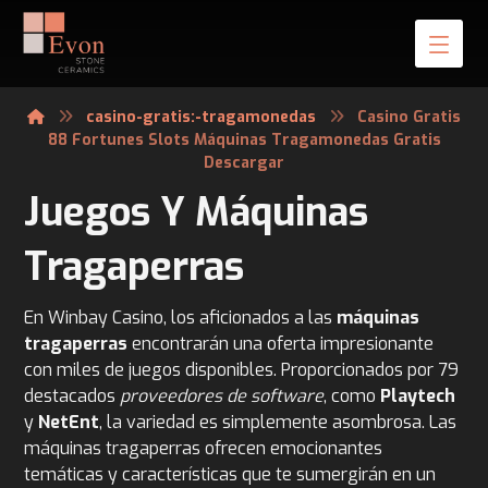
casino-gratis:-tragamonedas
Casino Gratis
88 Fortunes Slots Máquinas Tragamonedas Gratis
Descargar
Juegos Y Máquinas
Tragaperras
En Winbay Casino, los aficionados a las
máquinas
tragaperras
encontrarán una oferta impresionante
con miles de juegos disponibles. Proporcionados por 79
destacados
proveedores de software
, como
Playtech
y
NetEnt
, la variedad es simplemente asombrosa. Las
máquinas tragaperras ofrecen emocionantes
temáticas y características que te sumergirán en un