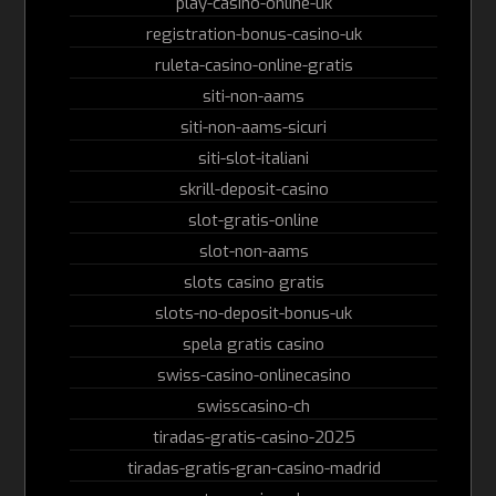
play-casino-online-uk
registration-bonus-casino-uk
ruleta-casino-online-gratis
siti-non-aams
siti-non-aams-sicuri
siti-slot-italiani
skrill-deposit-casino
slot-gratis-online
slot-non-aams
slots casino gratis
slots-no-deposit-bonus-uk
spela gratis casino
swiss-casino-onlinecasino
swisscasino-ch
tiradas-gratis-casino-2025
tiradas-gratis-gran-casino-madrid