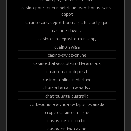
casino-pour-joueur-belgique-avec-bonus-sans-
depot
casino-sans-depot-bonus-gratuit-belgique
casino-schweiz
casino-sin-depósito-mustang
casino-swiss
casino-swiss-online
casino-that-accept-credit-cards-uk
casino-uk-no-deposit
casinos-online-nederland
chatroulette-alternative
chatroulette-australia
code-bonus-casino-no-deposit-canada
crypto-casino-en-ligne
davos-casino-online
davos-online-casino