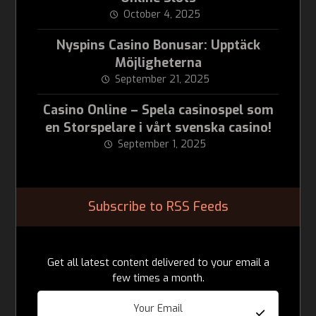
October 4, 2025
Nyspins Casino Bonusar: Upptäck
Möjligheterna
September 21, 2025
Casino Online – Spela casinospel som
en Storspelare i vårt svenska casino!
September 1, 2025
Subscribe to RSS Feeds
Get all latest content delivered to your email a
few times a month.