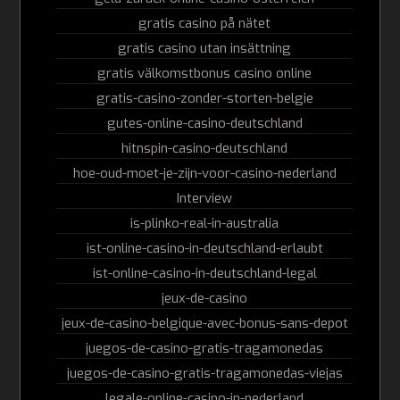
gratis casino på nätet
gratis casino utan insättning
gratis välkomstbonus casino online
gratis-casino-zonder-storten-belgie
gutes-online-casino-deutschland
hitnspin-casino-deutschland
hoe-oud-moet-je-zijn-voor-casino-nederland
Interview
is-plinko-real-in-australia
ist-online-casino-in-deutschland-erlaubt
ist-online-casino-in-deutschland-legal
jeux-de-casino
jeux-de-casino-belgique-avec-bonus-sans-depot
juegos-de-casino-gratis-tragamonedas
juegos-de-casino-gratis-tragamonedas-viejas
legale-online-casino-in-nederland