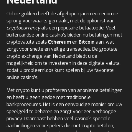
Nederland
Online gokken heeft de afgelopen jaren een enorme
sprong voorwaarts gemaakt, met de opkomst van
cryptocurrency
als een populaire betaaloptie. Veel
buitenlandse online casino’s bieden nu betalingen met
cryptovaluta zoals
Ethereum
en
Bitcoin
aan, wat
zorgt voor snelle en veilige transacties. De grootste
crypto exchange van Nederland biedt u de
mogelijkheid om te investeren in deze digitale valuta,
zodat u probleemloos kunt spelen bij uw favoriete
online casino’s.
Met crypto kunt u profiteren van anonieme betalingen
en heeft u geen gedoe met traditionele
bankprocedures. Het is een eenvoudige manier om uw
speelgeld te beheren en zorgt voor een verhoogde
privacy. Daarnaast hebben veel casino’s speciale
aanbiedingen voor spelers die met crypto betalen,