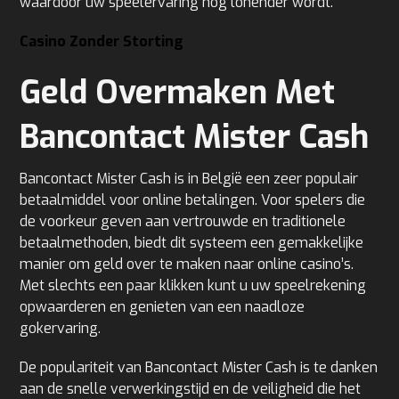
waardoor uw speelervaring nog lonender wordt.
Casino Zonder Storting
Geld Overmaken Met
Bancontact Mister Cash
Bancontact Mister Cash is in België een zeer populair
betaalmiddel voor online betalingen. Voor spelers die
de voorkeur geven aan vertrouwde en traditionele
betaalmethoden, biedt dit systeem een gemakkelijke
manier om geld over te maken naar online casino’s.
Met slechts een paar klikken kunt u uw speelrekening
opwaarderen en genieten van een naadloze
gokervaring.
De populariteit van Bancontact Mister Cash is te danken
aan de snelle verwerkingstijd en de veiligheid die het