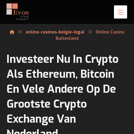
online-casinos-belgie-legal
Online Casino
Buitenland
Investeer Nu In Crypto
Als Ethereum, Bitcoin
En Vele Andere Op De
Grootste Crypto
Exchange Van