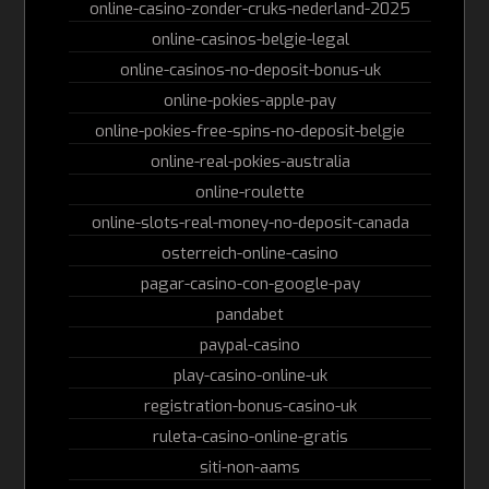
online-casino-zonder-cruks-nederland-2025
online-casinos-belgie-legal
online-casinos-no-deposit-bonus-uk
online-pokies-apple-pay
online-pokies-free-spins-no-deposit-belgie
online-real-pokies-australia
online-roulette
online-slots-real-money-no-deposit-canada
osterreich-online-casino
pagar-casino-con-google-pay
pandabet
paypal-casino
play-casino-online-uk
registration-bonus-casino-uk
ruleta-casino-online-gratis
siti-non-aams