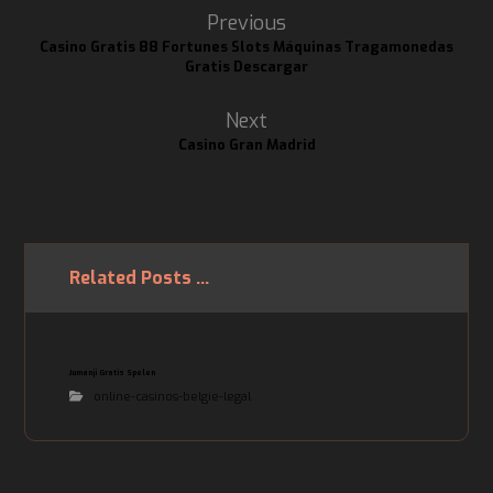
Previous
Casino Gratis 88 Fortunes Slots Máquinas Tragamonedas
Gratis Descargar
Next
Casino Gran Madrid
Related Posts ...
Jumanji Gratis Spelen
online-casinos-belgie-legal