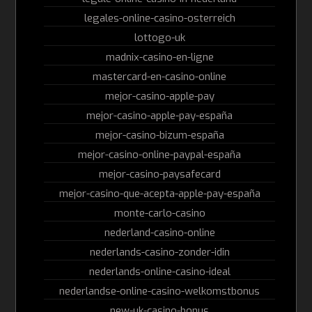
legales-online-casino-osterreich
lottogo-uk
madnix-casino-en-ligne
mastercard-en-casino-online
mejor-casino-apple-pay
mejor-casino-apple-pay-españa
mejor-casino-bizum-españa
mejor-casino-online-paypal-españa
mejor-casino-paysafecard
mejor-casino-que-acepta-apple-pay-españa
monte-carlo-casino
nederland-casino-online
nederlands-casino-zonder-idin
nederlands-online-casino-ideal
nederlandse-online-casino-welkomstbonus
new-uk-casino-bonus