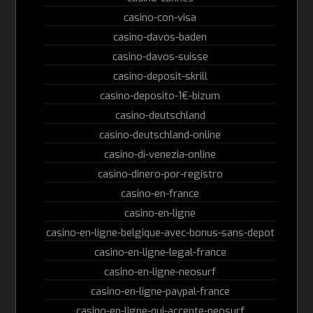
casino-con-visa
casino-davos-baden
casino-davos-suisse
casino-deposit-skrill
casino-deposito-1€-bizum
casino-deutschland
casino-deutschland-online
casino-di-venezia-online
casino-dinero-por-registro
casino-en-france
casino-en-ligne
casino-en-ligne-belgique-avec-bonus-sans-depot
casino-en-ligne-legal-france
casino-en-ligne-neosurf
casino-en-ligne-paypal-france
casino-en-ligne-qui-accepte-neosurf