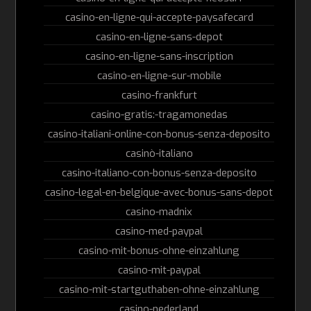
casino-en-ligne-qui-accepte-paysafecard
casino-en-ligne-sans-depot
casino-en-ligne-sans-inscription
casino-en-ligne-sur-mobile
casino-frankfurt
casino-gratis:-tragamonedas
casino-italiani-online-con-bonus-senza-deposito
casinò-italiano
casino-italiano-con-bonus-senza-deposito
casino-legal-en-belgique-avec-bonus-sans-depot
casino-madnix
casino-med-paypal
casino-mit-bonus-ohne-einzahlung
casino-mit-paypal
casino-mit-startguthaben-ohne-einzahlung
casino-nederland