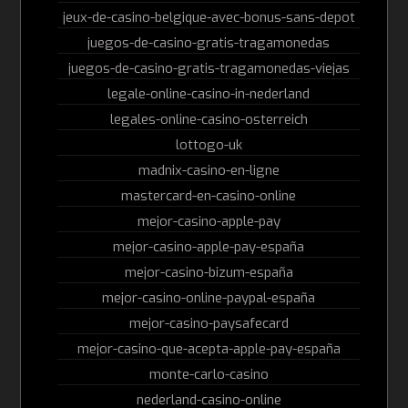
jeux-de-casino-belgique-avec-bonus-sans-depot
juegos-de-casino-gratis-tragamonedas
juegos-de-casino-gratis-tragamonedas-viejas
legale-online-casino-in-nederland
legales-online-casino-osterreich
lottogo-uk
madnix-casino-en-ligne
mastercard-en-casino-online
mejor-casino-apple-pay
mejor-casino-apple-pay-españa
mejor-casino-bizum-españa
mejor-casino-online-paypal-españa
mejor-casino-paysafecard
mejor-casino-que-acepta-apple-pay-españa
monte-carlo-casino
nederland-casino-online