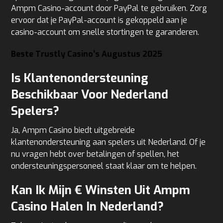
Ampm Casino-account door PayPal te gebruiken. Zorg
ervoor dat je PayPal-account is gekoppeld aan je
casino-account om snelle stortingen te garanderen.
Beste Trustly Casino’s Augustus 2025
Is Klantenondersteuning
Beschikbaar Voor Nederland
Spelers?
Ja, Ampm Casino biedt uitgebreide
klantenondersteuning aan spelers uit Nederland. Of je
nu vragen hebt over betalingen of spellen, het
ondersteuningspersoneel staat klaar om te helpen.
Kan Ik Mijn € Winsten Uit Ampm
Casino Halen In Nederland?