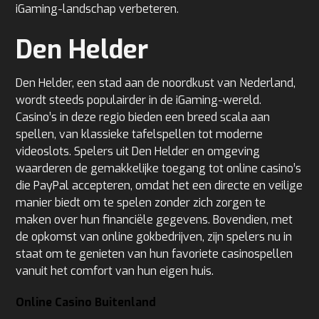
iGaming-landschap verbeteren.
Den Helder
Den Helder, een stad aan de noordkust van Nederland,
wordt steeds populairder in de iGaming-wereld.
Casino’s in deze regio bieden een breed scala aan
spellen, van klassieke tafelspellen tot moderne
videoslots. Spelers uit Den Helder en omgeving
waarderen de gemakkelijke toegang tot online casino’s
die PayPal accepteren, omdat het een directe en veilige
manier biedt om te spelen zonder zich zorgen te
maken over hun financiële gegevens. Bovendien, met
de opkomst van online gokbedrijven, zijn spelers nu in
staat om te genieten van hun favoriete casinospellen
vanuit het comfort van hun eigen huis.
Online Casino Buitenland