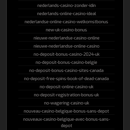
nederlands-casino-zonder-idin
nederlands-online-casino-ideal
nederlandse-online-casino-welkomstbonus
new-uk-casino-bonus
nieuwe-nederlandse-casino-online
nieuwe-nederlandse-online-casino
no-deposit-bonus-casino-2024-uk
no-deposit-bonus-casino-belgie
no-deposit-bonus-casino-sites-canada
no-deposit-free-spins-book-of-dead-canada
no-deposit-online-casino-uk
no-deposit-registration-bonus-uk
no-wagering-casino-uk
nouveau-casino-belgique-bonus-sans-depot
nouveaux-casino-belgique-avec-bonus-sans-
depot