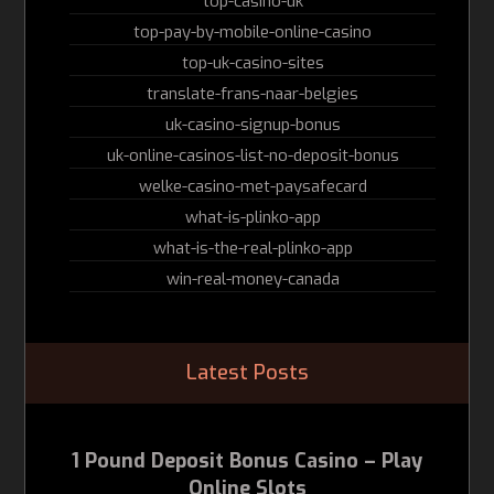
top-casino-uk
top-pay-by-mobile-online-casino
top-uk-casino-sites
translate-frans-naar-belgies
uk-casino-signup-bonus
uk-online-casinos-list-no-deposit-bonus
welke-casino-met-paysafecard
what-is-plinko-app
what-is-the-real-plinko-app
win-real-money-canada
Latest Posts
1 Pound Deposit Bonus Casino – Play
Online Slots