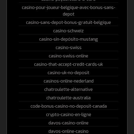
casino-pour-joueur-belgique-avec-bonus-sans-
depot
casino-sans-depot-bonus-gratuit-belgique
casino-schweiz
casino-sin-depósito-mustang
casino-swiss
casino-swiss-online
casino-that-accept-credit-cards-uk
casino-uk-no-deposit
casinos-online-nederland
chatroulette-alternative
chatroulette-australia
code-bonus-casino-no-deposit-canada
crypto-casino-en-ligne
davos-casino-online
davos-online-casino