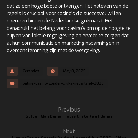
dat ze een hoge boete ontvangen. Het naleven van de
regels is cruciaal voor casino’s die succesvol willen
opereren binnen de Nederlandse gokmarkt. Het
benadrukt het belang voor casino’s om op de hoogte te
blijven van lokale regelgeving en ervoor te zorgen dat
al hun communicatie en marketinginspanningen in
overeenstemming zijn met de wetgeving.
Ceramics
May 8, 2025
online-casino-zonder-cruks-nederland-2025
Previous
Golden Man Démo • Tours Gratuits et Bonus
Next