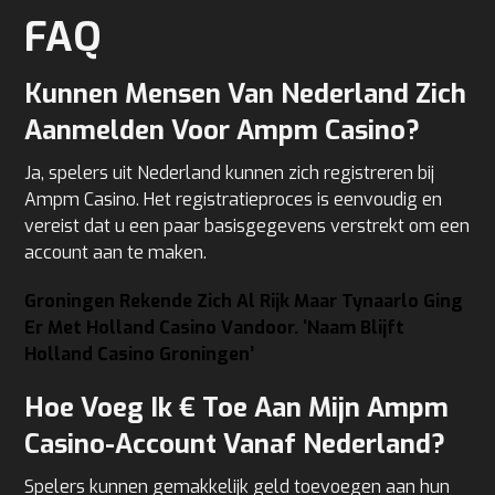
FAQ
Kunnen Mensen Van Nederland Zich
Aanmelden Voor Ampm Casino?
Ja, spelers uit Nederland kunnen zich registreren bij
Ampm Casino. Het registratieproces is eenvoudig en
vereist dat u een paar basisgegevens verstrekt om een
account aan te maken.
Groningen Rekende Zich Al Rijk Maar Tynaarlo Ging
Er Met Holland Casino Vandoor. ‘Naam Blijft
Holland Casino Groningen’
Hoe Voeg Ik € Toe Aan Mijn Ampm
Casino-Account Vanaf Nederland?
Spelers kunnen gemakkelijk geld toevoegen aan hun