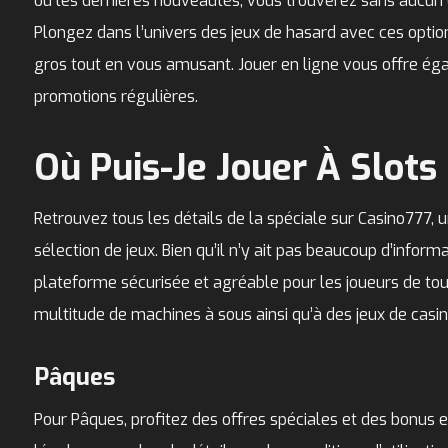
ou les dernières nouveautés, vous trouverez sans aucun 
Plongez dans l’univers des jeux de hasard avec ces opti
gros tout en vous amusant. Jouer en ligne vous offre égal
promotions régulières.
Où Puis-Je Jouer À Slots
Retrouvez tous les détails de la spéciale sur Casino777, 
sélection de jeux. Bien qu’il n’y ait pas beaucoup d’inform
plateforme sécurisée et agréable pour les joueurs de tout
multitude de machines à sous ainsi qu’à des jeux de casino
Pâques
Pour Pâques, profitez des offres spéciales et des bonus e