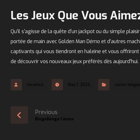
Les Jeux Que Vous Aime
Qu’il s’agisse de la quête d’un jackpot ou du simple plais
portée de main avec Golden Man Démo et d’autres machine
captivants qui vous tiendront en haleine et vous offriro
de découvrir vos nouveaux jeux préférés dès aujourd’hui.
Ceramics
May 7, 2025
casino-belgi
Previous
BingoBonga Casino