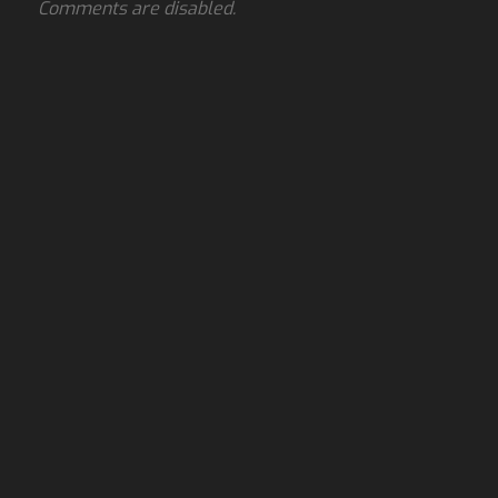
Comments are disabled.