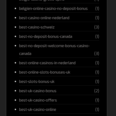
belgien-online-casino-no-deposit-bonus
(1)
best-casino-online-nederland
(1)
best-casino-schweiz
(3)
best-no-deposit-bonus-canada
(1)
best-no-deposit-welcome-bonus-casino-
canada
(3)
best-online-casinos-in-nederland
(1)
best-online-slots-bonuses-uk
(1)
best-slots-bonus-uk
(1)
best-uk-casino-bonus
(2)
best-uk-casino-offers
(1)
best-uk-casino-online
(1)