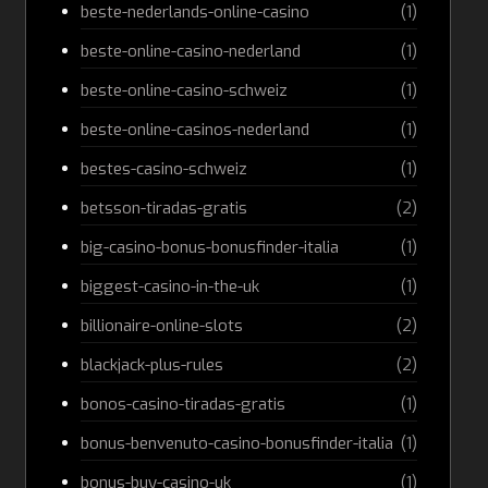
beste-nederlands-online-casino
(1)
beste-online-casino-nederland
(1)
beste-online-casino-schweiz
(1)
beste-online-casinos-nederland
(1)
bestes-casino-schweiz
(1)
betsson-tiradas-gratis
(2)
big-casino-bonus-bonusfinder-italia
(1)
biggest-casino-in-the-uk
(1)
billionaire-online-slots
(2)
blackjack-plus-rules
(2)
bonos-casino-tiradas-gratis
(1)
bonus-benvenuto-casino-bonusfinder-italia
(1)
bonus-buy-casino-uk
(1)