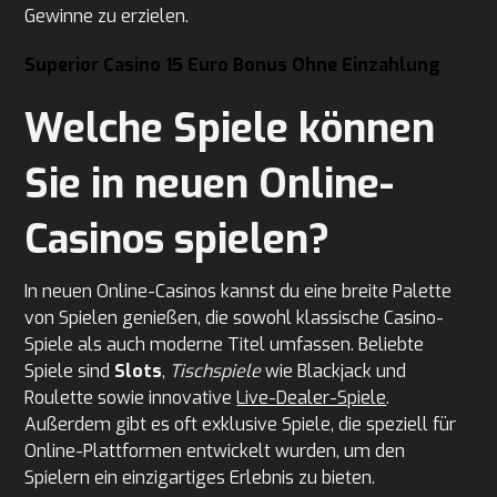
Gewinne zu erzielen.
Superior Casino 15 Euro Bonus Ohne Einzahlung
Welche Spiele können
Sie in neuen Online-
Casinos spielen?
In neuen Online-Casinos kannst du eine breite Palette
von Spielen genießen, die sowohl klassische Casino-
Spiele als auch moderne Titel umfassen. Beliebte
Spiele sind
Slots
,
Tischspiele
wie Blackjack und
Roulette sowie innovative
Live-Dealer-Spiele
.
Außerdem gibt es oft exklusive Spiele, die speziell für
Online-Plattformen entwickelt wurden, um den
Spielern ein einzigartiges Erlebnis zu bieten.