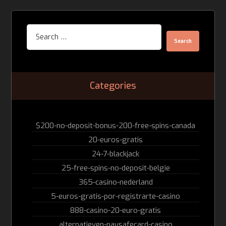
Search
Categories
$200-no-deposit-bonus-200-free-spins-canada
20-euros-gratis
24-7-blackjack
25-free-spins-no-deposit-belgie
365-casino-nederland
5-euros-gratis-por-registrarte-casino
888-casino-20-euro-gratis
alternatieven-paysafecard-casino