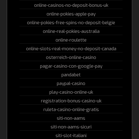
online-casinos-no-deposit-bonus-uk
online-pokies-apple-pay
online-pokies-free-spins-no-deposit-belgie
online-real-pokies-australia
online-roulette
online-slots-real-money-no-deposit-canada
osterreich-online-casino
pagar-casino-con-google-pay
pandabet
paypal-casino
play-casino-online-uk
registration-bonus-casino-uk
ruleta-casino-online-gratis
siti-non-aams
siti-non-aams-sicuri
siti-slot-italiani