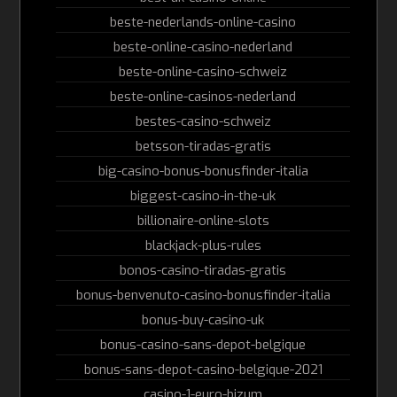
beste-nederlands-online-casino
beste-online-casino-nederland
beste-online-casino-schweiz
beste-online-casinos-nederland
bestes-casino-schweiz
betsson-tiradas-gratis
big-casino-bonus-bonusfinder-italia
biggest-casino-in-the-uk
billionaire-online-slots
blackjack-plus-rules
bonos-casino-tiradas-gratis
bonus-benvenuto-casino-bonusfinder-italia
bonus-buy-casino-uk
bonus-casino-sans-depot-belgique
bonus-sans-depot-casino-belgique-2021
casino-1-euro-bizum