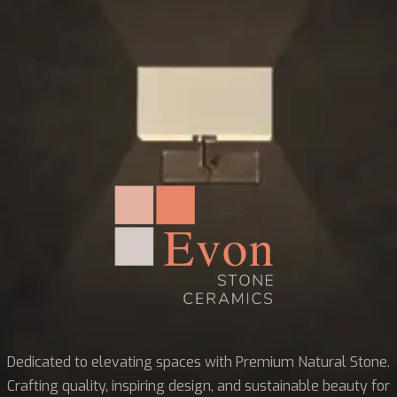
Dedicated to elevating spaces with Premium Natural Stone.
Crafting quality, inspiring design, and sustainable beauty for