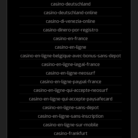
casino-deutschland
casino-deutschland-online
casino-di-venezia-online
casino-dinero-por-registro
casino-en-france
casino-en-ligne
casino-en-ligne-belgique-avec-bonus-sans-depot
casino-en-ligne-legal-france
casino-en-ligne-neosurf
casino-en-ligne-paypal-france
casino-en-ligne-qui-accepte-neosurf
casino-en-ligne-qui-accepte-paysafecard
casino-en-ligne-sans-depot
casino-en-ligne-sans-inscription
casino-en-ligne-sur-mobile
casino-frankfurt