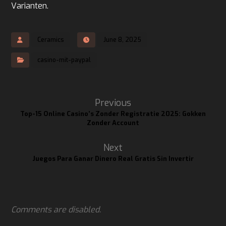
Varianten.
Ceramics
June 8, 2025
casino-mit-paypal
Previous
Top-15 Online Casino’s Zonder Registratie 2025: Gokken
Zonder Account
Next
Juegos Para Ganar Dinero Real Gratis Sin Invertir
Comments are disabled.