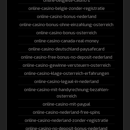
online-belgiese-casino's
online-casino-belgie-zonder-registratie
online-casino-bonus-nederland
online-casino-bonus-ohne-einzahlung-osterreich
online-casino-bonus-osterreich
online-casino-canada-real-money
online-casino-deutschland-paysafecard
online-casino-free-bonus-no-deposit-nederland
online-casino-gewinne-versteuern-osterreich
online-casino-klage-osterreich-erfahrungen
online-casino-legaal-in-nederland
online-casino-mit-handyrechnung-bezahlen-
osterreich
online-casino-mit-paypal
online-casino-nederland-free-spins
online-casino-nederland-zonder-registratie
online-casino-no-deposit-bonus-nederland