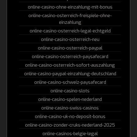
online-casino-ohne-einzahlung-mit-bonus
online-casino-osterreich-freispiele-ohne-
einzahlung
online-casino-osterreich-legal-echtgeld
online-casino-osterreich-neu
online-casino-osterreich-paypal
online-casino-osterreich-paysafecard
online-casino-osterreich-sofort-auszahlung
online-casino-paypal-einzahlung-deutschland
online-casino-schweiz-paysafecard
online-casino-slots
online-casino-spelen-nederland
online-casino-swiss-casinos
online-casino-uk-no-deposit-bonus
online-casino-zonder-cruks-nederland-2025
online-casinos-belgie-legal