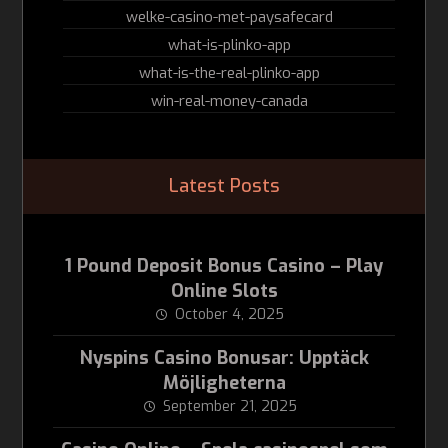
welke-casino-met-paysafecard
what-is-plinko-app
what-is-the-real-plinko-app
win-real-money-canada
Latest Posts
1 Pound Deposit Bonus Casino – Play
Online Slots
October 4, 2025
Nyspins Casino Bonusar: Upptäck
Möjligheterna
September 21, 2025