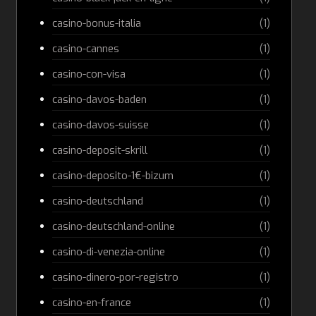
casino-bonus-italia
(1)
casino-cannes
(1)
casino-con-visa
(1)
casino-davos-baden
(1)
casino-davos-suisse
(1)
casino-deposit-skrill
(1)
casino-deposito-1€-bizum
(1)
casino-deutschland
(1)
casino-deutschland-online
(1)
casino-di-venezia-online
(1)
casino-dinero-por-registro
(1)
casino-en-france
(1)