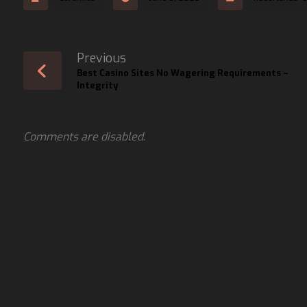
Previous
Best Casino Sites No Wagering Requirements –
Integrity
Comments are disabled.