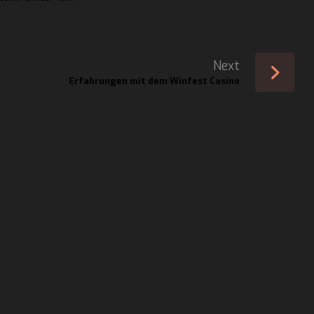
Next
Erfahrungen mit dem Winfest Casino