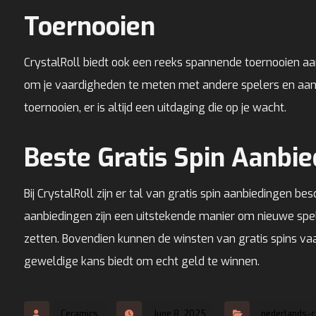
Toernooien
CrystalRoll biedt ook een reeks spannende toernooien aa
om je vaardigheden te meten met andere spelers en aantre
toernooien, er is altijd een uitdaging die op je wacht.
Beste Gratis Spin Aanbi
Bij CrystalRoll zijn er tal van gratis spin aanbiedingen 
aanbiedingen zijn een uitstekende manier om nieuwe spelle
zetten. Bovendien kunnen de winsten van gratis spins v
geweldige kans biedt om echt geld te winnen.
Ceramics
June 8, 2025
nederlands-c