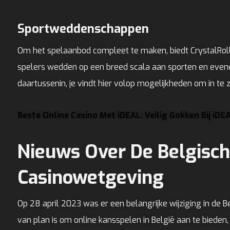
Sportweddenschappen
Om het spelaanbod compleet te maken, biedt CrystalRoll
spelers wedden op een breed scala aan sporten en evene
daartussenin, je vindt hier volop mogelijkheden om in te 
Beste Online Casino Met iDEAL: Veilig Gokken Bij iDE
Nieuws Over De Belgisch
Casinowetgeving
Op 28 april 2023 was er een belangrijke wijziging in de B
van plan is om online kansspelen in België aan te bied