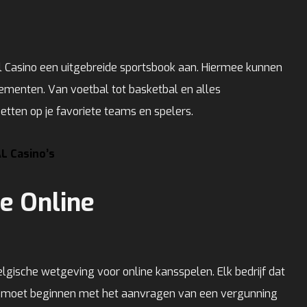
 Casino een uitgebreide sportsbook aan. Hiermee kunnen
menten. Van voetbal tot basketbal en alles
zetten op je favoriete teams en spelers.
AL Casino’s
e Online
elgische wetgeving voor online kansspelen. Elk bedrijf dat
en, moet beginnen met het aanvragen van een vergunning