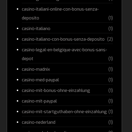
casino-italiani-online-con-bonus-senza-
deposito
(1)
casinò-italiano
(1)
casino-italiano-con-bonus-senza-deposito
(2)
casino-legal-en-belgique-avec-bonus-sans-
depot
(1)
casino-madnix
(1)
casino-med-paypal
(1)
casino-mit-bonus-ohne-einzahlung
(1)
casino-mit-paypal
(1)
casino-mit-startguthaben-ohne-einzahlung
(1)
casino-nederland
(1)