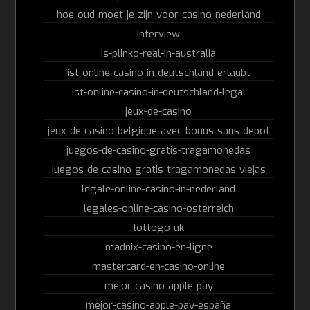
hoe-oud-moet-je-zijn-voor-casino-nederland
Interview
is-plinko-real-in-australia
ist-online-casino-in-deutschland-erlaubt
ist-online-casino-in-deutschland-legal
jeux-de-casino
jeux-de-casino-belgique-avec-bonus-sans-depot
juegos-de-casino-gratis-tragamonedas
juegos-de-casino-gratis-tragamonedas-viejas
legale-online-casino-in-nederland
legales-online-casino-osterreich
lottogo-uk
madnix-casino-en-ligne
mastercard-en-casino-online
mejor-casino-apple-pay
mejor-casino-apple-pay-españa