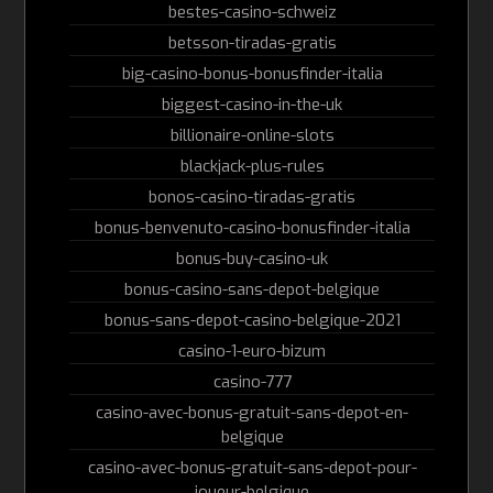
bestes-casino-schweiz
betsson-tiradas-gratis
big-casino-bonus-bonusfinder-italia
biggest-casino-in-the-uk
billionaire-online-slots
blackjack-plus-rules
bonos-casino-tiradas-gratis
bonus-benvenuto-casino-bonusfinder-italia
bonus-buy-casino-uk
bonus-casino-sans-depot-belgique
bonus-sans-depot-casino-belgique-2021
casino-1-euro-bizum
casino-777
casino-avec-bonus-gratuit-sans-depot-en-
belgique
casino-avec-bonus-gratuit-sans-depot-pour-
joueur-belgique