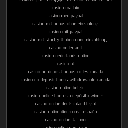
casino-madnix
casino-med-paypal
casino-mit-bonus-ohne-einzahlung
casino-mit-paypal
casino-mit-startguthaben-ohne-einzahlung
casino-nederland
casino-nederlands-online
casino-nl
casino-no-deposit-bonus-codes-canada
casino-no-deposit-bonus-withdrawable-canada
casino-online-belgie
casino-online-bono-sin-depósito-winner
casino-online-deutschland-legal
casino-online-dinero-real-españa
casino-online-italiano
casino-online-non-aams