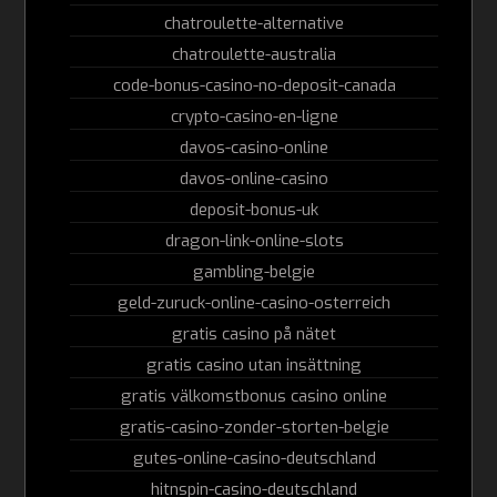
chatroulette-alternative
chatroulette-australia
code-bonus-casino-no-deposit-canada
crypto-casino-en-ligne
davos-casino-online
davos-online-casino
deposit-bonus-uk
dragon-link-online-slots
gambling-belgie
geld-zuruck-online-casino-osterreich
gratis casino på nätet
gratis casino utan insättning
gratis välkomstbonus casino online
gratis-casino-zonder-storten-belgie
gutes-online-casino-deutschland
hitnspin-casino-deutschland