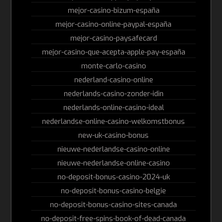
mejor-casino-bizum-españa
mejor-casino-online-paypal-españa
mejor-casino-paysafecard
mejor-casino-que-acepta-apple-pay-españa
monte-carlo-casino
nederland-casino-online
nederlands-casino-zonder-idin
nederlands-online-casino-ideal
nederlandse-online-casino-welkomstbonus
new-uk-casino-bonus
nieuwe-nederlandse-casino-online
nieuwe-nederlandse-online-casino
no-deposit-bonus-casino-2024-uk
no-deposit-bonus-casino-belgie
no-deposit-bonus-casino-sites-canada
no-deposit-free-spins-book-of-dead-canada