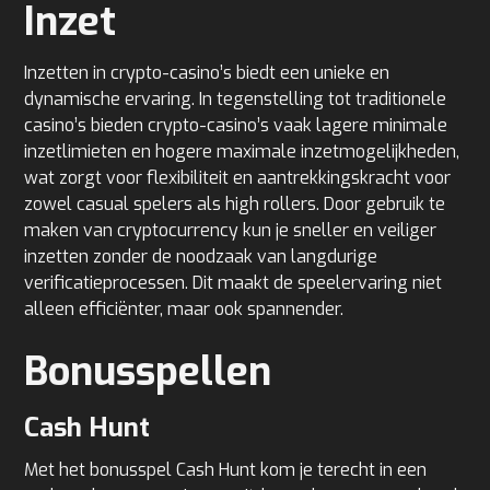
Inzet
Inzetten in crypto-casino’s biedt een unieke en
dynamische ervaring. In tegenstelling tot traditionele
casino’s bieden crypto-casino’s vaak lagere minimale
inzetlimieten en hogere maximale inzetmogelijkheden,
wat zorgt voor flexibiliteit en aantrekkingskracht voor
zowel casual spelers als high rollers. Door gebruik te
maken van cryptocurrency kun je sneller en veiliger
inzetten zonder de noodzaak van langdurige
verificatieprocessen. Dit maakt de speelervaring niet
alleen efficiënter, maar ook spannender.
Bonusspellen
Cash Hunt
Met het bonusspel Cash Hunt kom je terecht in een