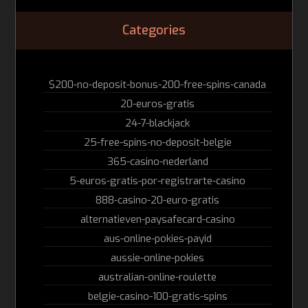
Categories
$200-no-deposit-bonus-200-free-spins-canada
20-euros-gratis
24-7-blackjack
25-free-spins-no-deposit-belgie
365-casino-nederland
5-euros-gratis-por-registrarte-casino
888-casino-20-euro-gratis
alternatieven-paysafecard-casino
aus-online-pokies-payid
aussie-online-pokies
australian-online-roulette
belgie-casino-100-gratis-spins