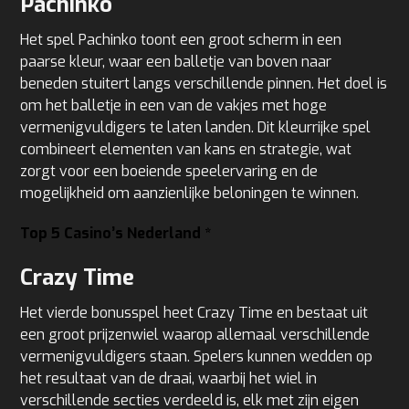
Pachinko
Het spel Pachinko toont een groot scherm in een
paarse kleur, waar een balletje van boven naar
beneden stuitert langs verschillende pinnen. Het doel is
om het balletje in een van de vakjes met hoge
vermenigvuldigers te laten landen. Dit kleurrijke spel
combineert elementen van kans en strategie, wat
zorgt voor een boeiende speelervaring en de
mogelijkheid om aanzienlijke beloningen te winnen.
Top 5 Casino’s Nederland *
Crazy Time
Het vierde bonusspel heet Crazy Time en bestaat uit
een groot prijzenwiel waarop allemaal verschillende
vermenigvuldigers staan. Spelers kunnen wedden op
het resultaat van de draai, waarbij het wiel in
verschillende secties verdeeld is, elk met zijn eigen