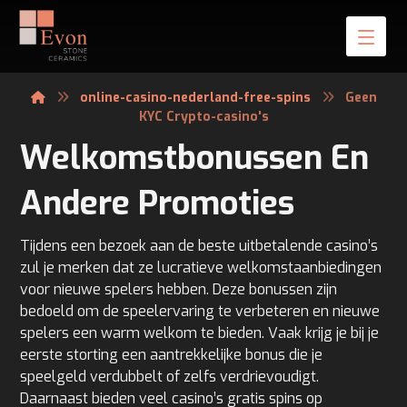
online-casino-nederland-free-spins
Geen
KYC Crypto-casino's
Welkomstbonussen En
Andere Promoties
Tijdens een bezoek aan de beste uitbetalende casino’s
zul je merken dat ze lucratieve welkomstaanbiedingen
voor nieuwe spelers hebben. Deze bonussen zijn
bedoeld om de speelervaring te verbeteren en nieuwe
spelers een warm welkom te bieden. Vaak krijg je bij je
eerste storting een aantrekkelijke bonus die je
speelgeld verdubbelt of zelfs verdrievoudigt.
Daarnaast bieden veel casino’s gratis spins op