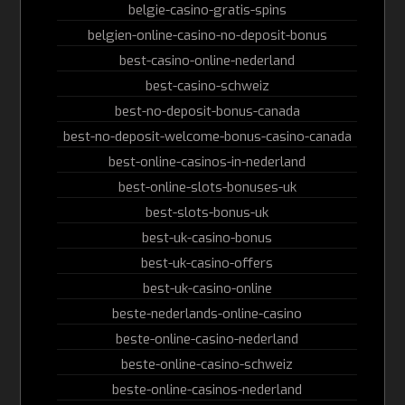
belgie-casino-gratis-spins
belgien-online-casino-no-deposit-bonus
best-casino-online-nederland
best-casino-schweiz
best-no-deposit-bonus-canada
best-no-deposit-welcome-bonus-casino-canada
best-online-casinos-in-nederland
best-online-slots-bonuses-uk
best-slots-bonus-uk
best-uk-casino-bonus
best-uk-casino-offers
best-uk-casino-online
beste-nederlands-online-casino
beste-online-casino-nederland
beste-online-casino-schweiz
beste-online-casinos-nederland