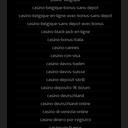
casino-belgique-bonus-sans-depot
casino-belgique-en-ligne-avec-bonus-sans-depot
casino-belgique-sans-depot-avec-bonus
casino-black-jack-en-ligne
casino-bonus-italia
casino-cannes
casino-con-visa
casino-davos-baden
casino-davos-suisse
casino-deposit-skrill
casino-deposito-1€-bizum
casino-deutschland
casino-deutschland-online
casino-di-venezia-online
casino-dinero-por-registro
casino-en-france