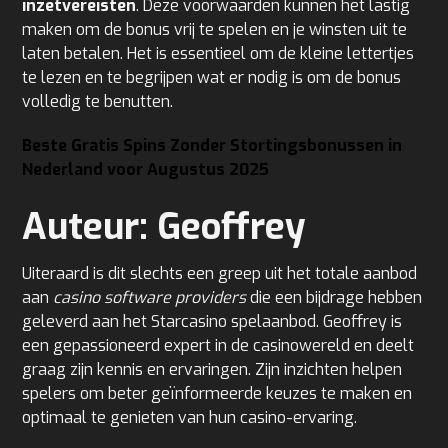
inzetvereisten
. Deze voorwaarden kunnen het lastig
maken om de bonus vrij te spelen en je winsten uit te
laten betalen. Het is essentieel om de kleine lettertjes
te lezen en te begrijpen wat er nodig is om de bonus
volledig te benutten.
Beste Gratis Spins Zonder Stortingsbonussen in
Nederland voor Augustus 2025
Auteur: Geoffrey
Uiteraard is dit slechts een greep uit het totale aanbod
aan
casino software providers
die een bijdrage hebben
geleverd aan het Starcasino spelaanbod. Geoffrey is
een gepassioneerd expert in de casinowereld en deelt
graag zijn kennis en ervaringen. Zijn inzichten helpen
spelers om beter geïnformeerde keuzes te maken en
optimaal te genieten van hun casino-ervaring.