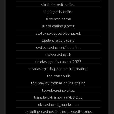
skrill-deposit-casino
slot-gratis-online
slot-non-aams
slots casino gratis
slots-no-deposit-bonus-uk
spela gratis casino
swiss-casino-onlinecasino
swisscasino-ch
tiradas-gratis-casino-2025
tiradas-gratis-gran-casino-madrid
top-casino-uk
top-pay-by-mobile-online-casino
top-uk-casino-sites
translate-frans-naar-belgies
uk-casino-signup-bonus
uk-online-casinos-list-no-deposit-bonus