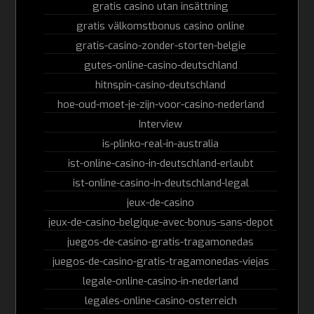
gratis casino utan insättning
gratis välkomstbonus casino online
gratis-casino-zonder-storten-belgie
gutes-online-casino-deutschland
hitnspin-casino-deutschland
hoe-oud-moet-je-zijn-voor-casino-nederland
Interview
is-plinko-real-in-australia
ist-online-casino-in-deutschland-erlaubt
ist-online-casino-in-deutschland-legal
jeux-de-casino
jeux-de-casino-belgique-avec-bonus-sans-depot
juegos-de-casino-gratis-tragamonedas
juegos-de-casino-gratis-tragamonedas-viejas
legale-online-casino-in-nederland
legales-online-casino-osterreich