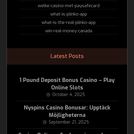
welke-casino-met-paysafecard
what-is-plinko-app
what-is-the-real-plinko-app
win-real-money-canada
Latest Posts
1 Pound Deposit Bonus Casino – Play
Online Slots
October 4, 2025
Nyspins Casino Bonusar: Upptäck
Möjligheterna
September 21, 2025