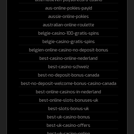
aus-online-pokies-payid
aussie-online-pokies
australian-online-roulette
belgie-casino-100-gratis-spins
belgie-casino-gratis-spins
belgien-online-casino-no-deposit-bonus
best-casino-online-nederland
best-casino-schweiz
best-no-deposit-bonus-canada
best-no-deposit-welcome-bonus-casino-canada
best-online-casinos-in-nederland
best-online-slots-bonuses-uk
best-slots-bonus-uk
best-uk-casino-bonus
best-uk-casino-offers
best-uk-casino-online