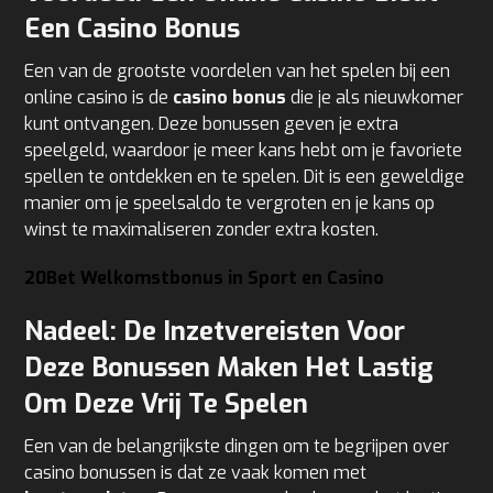
Een Casino Bonus
Een van de grootste voordelen van het spelen bij een
online casino is de
casino bonus
die je als nieuwkomer
kunt ontvangen. Deze bonussen geven je extra
speelgeld, waardoor je meer kans hebt om je favoriete
spellen te ontdekken en te spelen. Dit is een geweldige
manier om je speelsaldo te vergroten en je kans op
winst te maximaliseren zonder extra kosten.
20Bet Welkomstbonus in Sport en Casino
Nadeel: De Inzetvereisten Voor
Deze Bonussen Maken Het Lastig
Om Deze Vrij Te Spelen
Een van de belangrijkste dingen om te begrijpen over
casino bonussen is dat ze vaak komen met