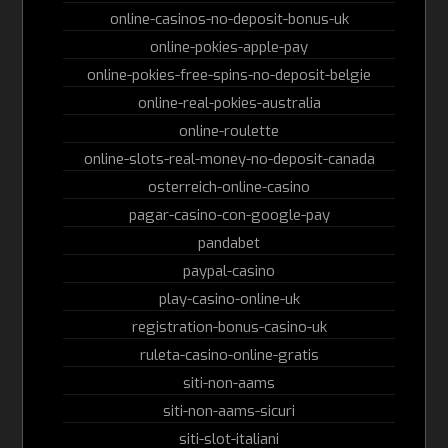
online-casinos-no-deposit-bonus-uk
online-pokies-apple-pay
online-pokies-free-spins-no-deposit-belgie
online-real-pokies-australia
online-roulette
online-slots-real-money-no-deposit-canada
osterreich-online-casino
pagar-casino-con-google-pay
pandabet
paypal-casino
play-casino-online-uk
registration-bonus-casino-uk
ruleta-casino-online-gratis
siti-non-aams
siti-non-aams-sicuri
siti-slot-italiani