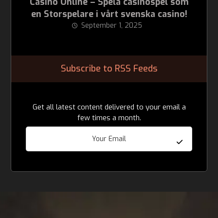
Casino Online – Spela casinospel som
en Storspelare i vårt svenska casino!
September 1, 2025
Subscribe to RSS Feeds
Get all latest content delivered to your email a
few times a month.