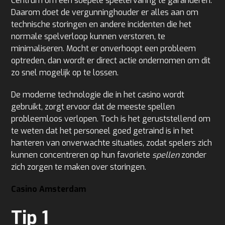
Centrum om een soepele speelervaring te garanderen.
Daarom doet de vergunninghouder er alles aan om
technische storingen en andere incidenten die het
normale spelverloop kunnen verstoren, te
minimaliseren. Mocht er onverhoopt een probleem
optreden, dan wordt er direct actie ondernomen om dit
zo snel mogelijk op te lossen.
De moderne technologie die in het casino wordt
gebruikt, zorgt ervoor dat de meeste spellen
probleemloos verlopen. Toch is het geruststellend om
te weten dat het personeel goed getraind is in het
hanteren van onverwachte situaties, zodat spelers zich
kunnen concentreren op hun favoriete
spellen
zonder
zich zorgen te maken over storingen.
Casino Amsterdam
Tip 1