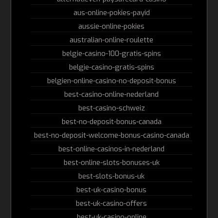
aus-online-pokies-payid
aussie-online-pokies
australian-online-roulette
belgie-casino-100-gratis-spins
belgie-casino-gratis-spins
belgien-online-casino-no-deposit-bonus
best-casino-online-nederland
best-casino-schweiz
best-no-deposit-bonus-canada
best-no-deposit-welcome-bonus-casino-canada
best-online-casinos-in-nederland
best-online-slots-bonuses-uk
best-slots-bonus-uk
best-uk-casino-bonus
best-uk-casino-offers
best-uk-casino-online