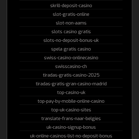
skrill-deposit-casino
slot-gratis-online
slot-non-aams
slots casino gratis
slots-no-deposit-bonus-uk
spela gratis casino
swiss-casino-onlinecasino
swisscasino-ch
tiradas-gratis-casino-2025
tiradas-gratis-gran-casino-madrid
top-casino-uk
top-pay-by-mobile-online-casino
top-uk-casino-sites
translate-frans-naar-belgies
uk-casino-signup-bonus
uk-online-casinos-list-no-deposit-bonus