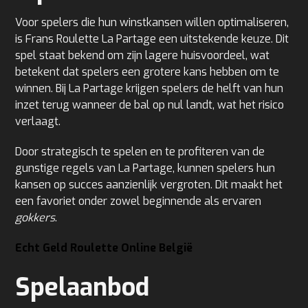
Voor spelers die hun winstkansen willen optimaliseren,
is Frans Roulette La Partage een uitstekende keuze. Dit
spel staat bekend om zijn lagere huisvoordeel, wat
betekent dat spelers een grotere kans hebben om te
winnen. Bij La Partage krijgen spelers de helft van hun
inzet terug wanneer de bal op nul landt, wat het risico
verlaagt.
Door strategisch te spelen en te profiteren van de
gunstige regels van La Partage, kunnen spelers hun
kansen op succes aanzienlijk vergroten. Dit maakt het
een favoriet onder zowel beginnende als ervaren
gokkers
.
Echt Geld Roulette Online België
Spelaanbod