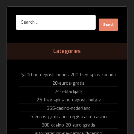
Search
Categories
$200-no-deposit-bonus-200-free-spins-canada
20-euros-gratis
24-7-blackjack
25-free-spins-no-deposit-belgie
365-casino-nederland
5-euros-gratis-por-registrarte-casino
888-casino-20-euro-gratis
alternatieven-paysafecard-casino