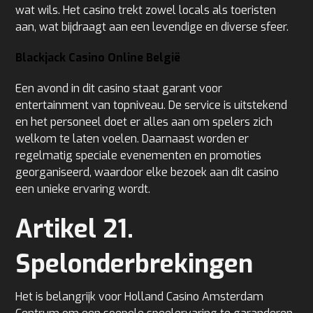
wat wils. Het casino trekt zowel locals als toeristen
aan, wat bijdraagt aan een levendige en diverse sfeer.
Blackjack Casino Online België
Een avond in dit casino staat garant voor
entertainment van topniveau. De service is uitstekend
en het personeel doet er alles aan om spelers zich
welkom te laten voelen. Daarnaast worden er
regelmatig speciale evenementen en promoties
georganiseerd, waardoor elke bezoek aan dit casino
een unieke ervaring wordt.
Artikel 21.
Spelonderbrekingen
Het is belangrijk voor Holland Casino Amsterdam