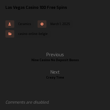
Las Vegas Casino 100 Free Spins
Ceramics
March 1, 2025
casino-online-belgie
Previous
Nine Casino No Deposit Bonos
Next
Crazy Time
Comments are disabled.