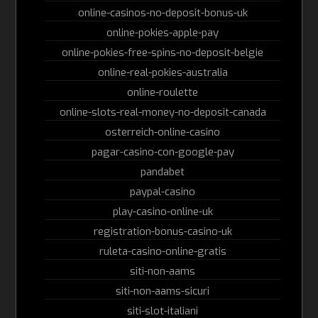
online-casinos-no-deposit-bonus-uk
online-pokies-apple-pay
online-pokies-free-spins-no-deposit-belgie
online-real-pokies-australia
online-roulette
online-slots-real-money-no-deposit-canada
osterreich-online-casino
pagar-casino-con-google-pay
pandabet
paypal-casino
play-casino-online-uk
registration-bonus-casino-uk
ruleta-casino-online-gratis
siti-non-aams
siti-non-aams-sicuri
siti-slot-italiani