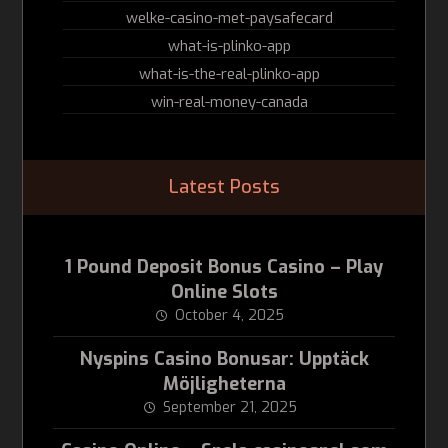
welke-casino-met-paysafecard
what-is-plinko-app
what-is-the-real-plinko-app
win-real-money-canada
Latest Posts
1 Pound Deposit Bonus Casino – Play
Online Slots
October 4, 2025
Nyspins Casino Bonusar: Upptäck
Möjligheterna
September 21, 2025