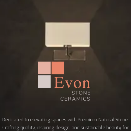
Dedicated to elevating spaces with Premium Natural Stone.
Crafting quality, inspiring design, and sustainable beauty for