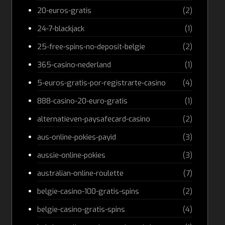
20-euros-gratis
(2)
24-7-blackjack
(1)
25-free-spins-no-deposit-belgie
(2)
365-casino-nederland
(1)
5-euros-gratis-por-registrarte-casino
(4)
888-casino-20-euro-gratis
(1)
alternatieven-paysafecard-casino
(2)
aus-online-pokies-payid
(3)
aussie-online-pokies
(3)
australian-online-roulette
(7)
belgie-casino-100-gratis-spins
(2)
belgie-casino-gratis-spins
(4)