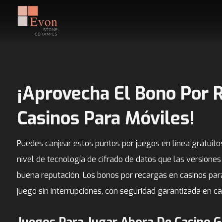
¡Aprovecha El Bono Por 
Casinos Para Móviles!
Puedes canjear estos puntos por juegos en línea gratuito
nivel de tecnología de cifrado de datos que las versiones
buena reputación. Los bonos por recargas en casinos para
juego sin interrupciones, con seguridad garantizada en ca