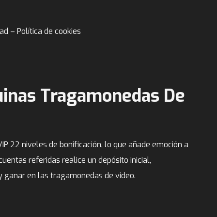
ad – Política de cookies
quinas Tragamonedas De
P 22 niveles de bonificación, lo que añade emoción a
entas referidas realice un depósito inicial,
y ganar en las tragamonedas de video.