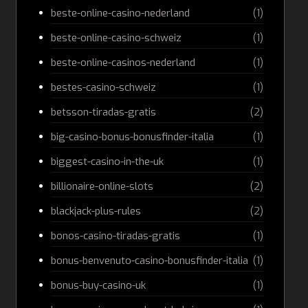
beste-online-casino-nederland
(1)
beste-online-casino-schweiz
(1)
beste-online-casinos-nederland
(1)
bestes-casino-schweiz
(1)
betsson-tiradas-gratis
(2)
big-casino-bonus-bonusfinder-italia
(1)
biggest-casino-in-the-uk
(1)
billionaire-online-slots
(2)
blackjack-plus-rules
(2)
bonos-casino-tiradas-gratis
(1)
bonus-benvenuto-casino-bonusfinder-italia
(1)
bonus-buy-casino-uk
(1)