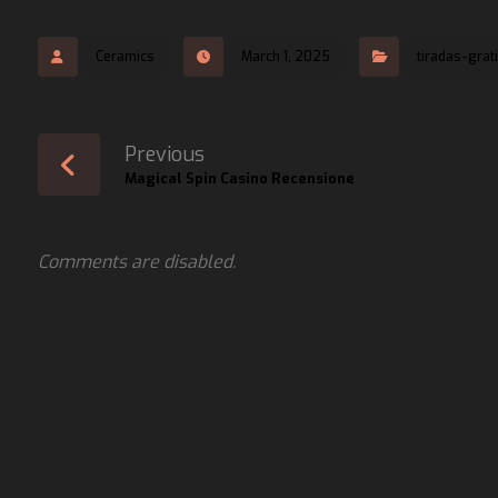
Ceramics
March 1, 2025
tiradas-gra
Previous
Magical Spin Casino Recensione
Comments are disabled.