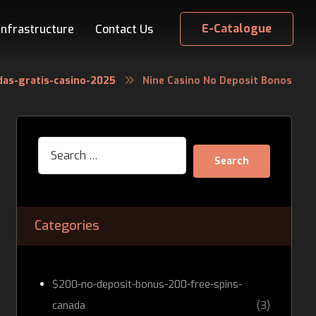
E-Catalogue
Infrastructure
Contact Us
das-gratis-casino-2025
Nine Casino No Deposit Bonos
Search
Categories
$200-no-deposit-bonus-200-free-spins-
canada
(3)