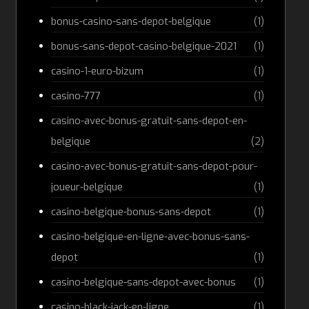
bonus-casino-sans-depot-belgique
(1)
bonus-sans-depot-casino-belgique-2021
(1)
casino-1-euro-bizum
(1)
casino-777
(1)
casino-avec-bonus-gratuit-sans-depot-en-
belgique
(2)
casino-avec-bonus-gratuit-sans-depot-pour-
joueur-belgique
(1)
casino-belgique-bonus-sans-depot
(1)
casino-belgique-en-ligne-avec-bonus-sans-
depot
(1)
casino-belgique-sans-depot-avec-bonus
(1)
casino-black-jack-en-ligne
(1)