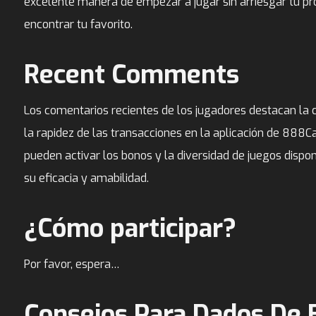
excelente manera de empezar a jugar sin arriesgar tu pro
encontrar tu favorito.
Recent Comments
Los comentarios recientes de los jugadores destacan la 
la rapidez de las transacciones en la aplicación de 888Ca
pueden activar los bonos y la diversidad de juegos dispon
su eficacia y amabilidad.
¿Cómo participar?
Por favor, espera…
Consejos Para Dados De B