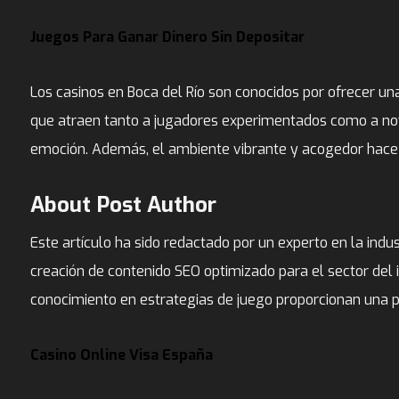
Juegos Para Ganar Dinero Sin Depositar
Los casinos en Boca del Río son conocidos por ofrecer u
que atraen tanto a jugadores experimentados como a nov
emoción. Además, el ambiente vibrante y acogedor hace
About Post Author
Este artículo ha sido redactado por un experto en la indus
creación de contenido SEO optimizado para el sector del 
conocimiento en estrategias de juego proporcionan una pe
Casino Online Visa España