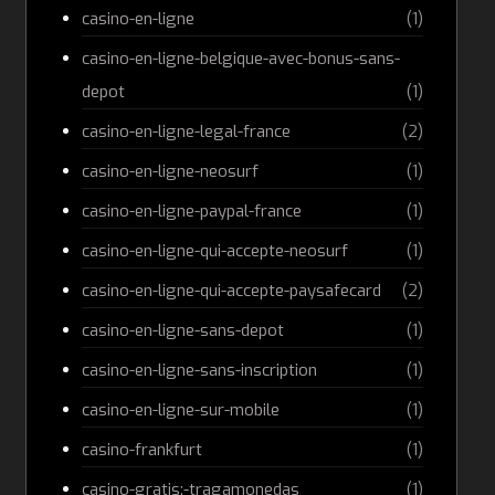
casino-en-ligne
(1)
casino-en-ligne-belgique-avec-bonus-sans-
depot
(1)
casino-en-ligne-legal-france
(2)
casino-en-ligne-neosurf
(1)
casino-en-ligne-paypal-france
(1)
casino-en-ligne-qui-accepte-neosurf
(1)
casino-en-ligne-qui-accepte-paysafecard
(2)
casino-en-ligne-sans-depot
(1)
casino-en-ligne-sans-inscription
(1)
casino-en-ligne-sur-mobile
(1)
casino-frankfurt
(1)
casino-gratis:-tragamonedas
(1)