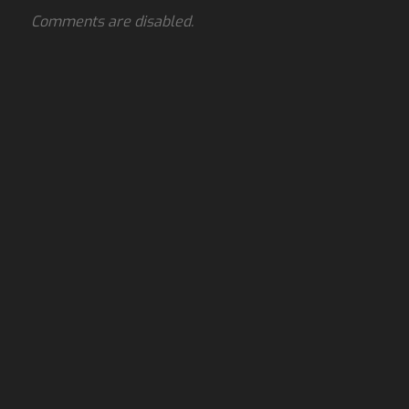
Comments are disabled.