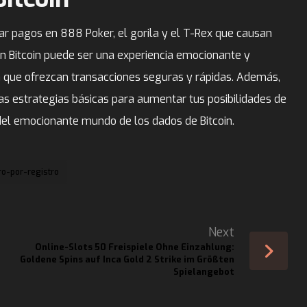
ar pagos en 888 Poker, el gorila y el T-Rex que causan
on Bitcoin puede ser una experiencia emocionante y
za que ofrezcan transacciones seguras y rápidas. Además,
las estrategias básicas para aumentar tus posibilidades de
del emocionante mundo de los dados de Bitcoin.
ro-por-registro
Next
Online-Slots 50 Freispiele Ohne Einzahlung:
Goldene Spins auf Inca Gold 2 Strike im Größten
Spielangebot