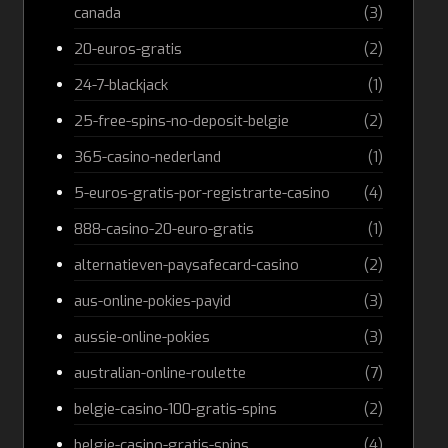
canada
(3)
20-euros-gratis
(2)
24-7-blackjack
(1)
25-free-spins-no-deposit-belgie
(2)
365-casino-nederland
(1)
5-euros-gratis-por-registrarte-casino
(4)
888-casino-20-euro-gratis
(1)
alternatieven-paysafecard-casino
(2)
aus-online-pokies-payid
(3)
aussie-online-pokies
(3)
australian-online-roulette
(7)
belgie-casino-100-gratis-spins
(2)
belgie-casino-gratis-spins
(4)