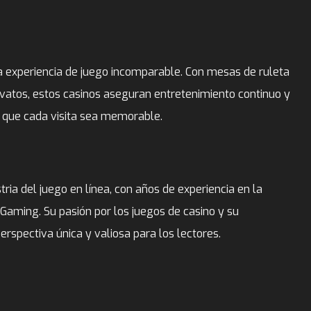
na experiencia de juego incomparable. Con mesas de ruleta
atos, estos casinos aseguran entretenimiento continuo y
 que cada visita sea memorable.
tria del juego en línea, con años de experiencia en la
iGaming. Su pasión por los juegos de casino y su
rspectiva única y valiosa para los lectores.